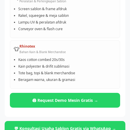
Peralatan & Perlengkapan Sablon
Screen sablon & frame afdruk
Rakel, squeegee & meja sablon
Lampu UV & peralatan afdruk
Conveyor oven & flash cure
Rhinotex
👕
Bahan Kain & Blank Merchandise
Kaos cotton combed 20s/30s
Kain polyester & drifit sublimasi
Tote bag, topi & blank merchandise
Beragam warna, ukuran & gramasi
🖨️ Request Demo Mesin Gratis →
💬 Konsultasi Usaha Sablon Gratis via WhatsApp →