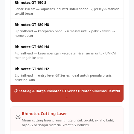
Rhinotec GT 190 S
Lebar 190 cm — kapasitas industri untuk spanduk, jersey & fashion
tekstil besar
Rhinotec GT 180 H8
8 printhead — kecepatan produksi massal untuk pabrik tekstil &
home decor
Rhinotec GT 180 H4
4 printhead — keseimbangan kecepatan & efisiensi untuk UMKM
menengah ke atas
Rhinotec GT 180 H2
2 printhead — entry level GT Series, ideal untuk pemula bisnis
printing kain
📋 Katalog & Harga Rhinotec GT Series (Printer Sublimasi Tekstil)
→
Rhinotec Cutting Laser
🔆
Mesin cutting laser presisi tinggi untuk tekstil, akrilik, kulit,
hijab & berbagai material kreatif & industri.