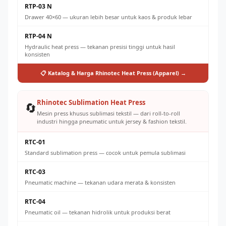
RTP-03 N
Drawer 40×60 — ukuran lebih besar untuk kaos & produk lebar
RTP-04 N
Hydraulic heat press — tekanan presisi tinggi untuk hasil
konsisten
📋 Katalog & Harga Rhinotec Heat Press (Apparel) →
Rhinotec Sublimation Heat Press
🔄
Mesin press khusus sublimasi tekstil — dari roll-to-roll
industri hingga pneumatic untuk jersey & fashion tekstil.
RTC-01
Standard sublimation press — cocok untuk pemula sublimasi
RTC-03
Pneumatic machine — tekanan udara merata & konsisten
RTC-04
Pneumatic oil — tekanan hidrolik untuk produksi berat