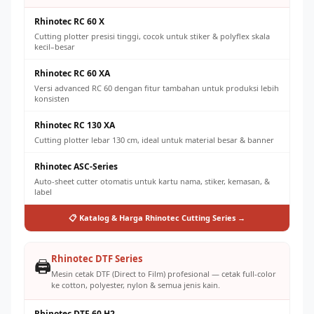
Rhinotec RC 60 X
Cutting plotter presisi tinggi, cocok untuk stiker & polyflex skala
kecil–besar
Rhinotec RC 60 XA
Versi advanced RC 60 dengan fitur tambahan untuk produksi lebih
konsisten
Rhinotec RC 130 XA
Cutting plotter lebar 130 cm, ideal untuk material besar & banner
Rhinotec ASC-Series
Auto-sheet cutter otomatis untuk kartu nama, stiker, kemasan, &
label
📋 Katalog & Harga Rhinotec Cutting Series →
Rhinotec DTF Series
🖨️
Mesin cetak DTF (Direct to Film) profesional — cetak full-color
ke cotton, polyester, nylon & semua jenis kain.
Rhinotec DTF 60 H2