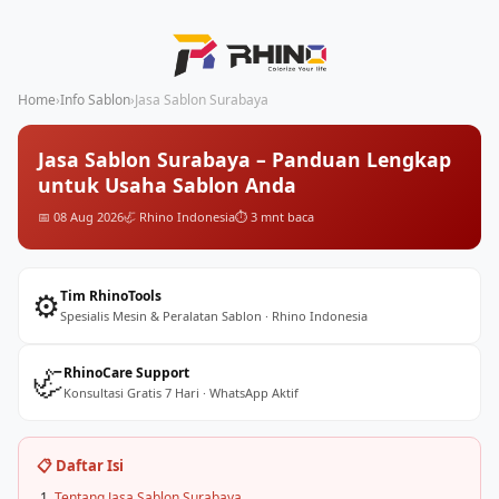
Home
›
Info Sablon
›
Jasa Sablon Surabaya
Jasa Sablon Surabaya – Panduan Lengkap
untuk Usaha Sablon Anda
📅 08 Aug 2026
🦏 Rhino Indonesia
⏱️ 3 mnt baca
⚙️
Tim RhinoTools
Spesialis Mesin & Peralatan Sablon · Rhino Indonesia
🦏
RhinoCare Support
Konsultasi Gratis 7 Hari · WhatsApp Aktif
📋 Daftar Isi
Tentang Jasa Sablon Surabaya