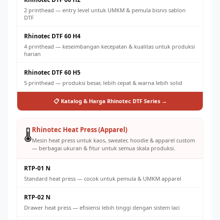
2 printhead — entry level untuk UMKM & pemula bisnis sablon
DTF
Rhinotec DTF 60 H4
4 printhead — keseimbangan kecepatan & kualitas untuk produksi
harian
Rhinotec DTF 60 H5
5 printhead — produksi besar, lebih cepat & warna lebih solid
📋 Katalog & Harga Rhinotec DTF Series →
Rhinotec Heat Press (Apparel)
🌡️
Mesin heat press untuk kaos, sweater, hoodie & apparel custom
— berbagai ukuran & fitur untuk semua skala produksi.
RTP-01 N
Standard heat press — cocok untuk pemula & UMKM apparel
RTP-02 N
Drawer heat press — efisiensi lebih tinggi dengan sistem laci