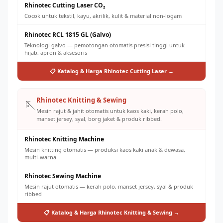
Rhinotec Cutting Laser CO₂
Cocok untuk tekstil, kayu, akrilik, kulit & material non-logam
Rhinotec RCL 1815 GL (Galvo)
Teknologi galvo — pemotongan otomatis presisi tinggi untuk
hijab, apron & aksesoris
📋 Katalog & Harga Rhinotec Cutting Laser →
Rhinotec Knitting & Sewing
🪡
Mesin rajut & jahit otomatis untuk kaos kaki, kerah polo,
manset jersey, syal, borg jaket & produk ribbed.
Rhinotec Knitting Machine
Mesin knitting otomatis — produksi kaos kaki anak & dewasa,
multi-warna
Rhinotec Sewing Machine
Mesin rajut otomatis — kerah polo, manset jersey, syal & produk
ribbed
📋 Katalog & Harga Rhinotec Knitting & Sewing →