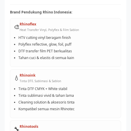
Brand Pendukung Rhino Indonesia:
Rhinoflex
🎨
Heat Transfer Vinyl, Polyflex & Film Sablon
HTV cutting vinyl beragam finish
Polyflex reflective, glow, foil, puff
DTF transfer film PET berkualitas
Tahan cuci & elastis di semua kain
Rhinoink
💧
Tinta DTF, Sublimasi & Sablon
Tinta DTF CMYK + White stabil
Tinta sublimasi vivid & tahan lama
Cleaning solution & aksesoris tinta
Kompatibel semua mesin Rhinotec
Rhinotools
🔧