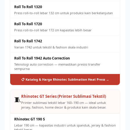
Roll To Roll 1320
Press roll-to-roll lebar 132 cm untuk produksi kain berkelanjutan
Roll To Roll 1720
Press roll-to-roll lebar 172 cm kapasitas lebih besar
Roll To Roll 1742
Varian 1742 untuk tekstil & fashion skala industri
Roll To Roll 1942 Auto Correction
Teknologi auto correction — memastikan presisi transfer
sempurna
📋 Katalog & Harga Rhinotec Sublimation Heat Press →
Rhinotec GT Series (Printer Sublimasi Tekstil)
🧵
Printer sublimasi tekstil lebar 160–190 cm — ideal untuk
jersey, fashion, home decor & produksi kain skala besar.
Rhinotec GT 190 S
Lebar 190 cm — kapasitas industri untuk spanduk, jersey & fashion
tekstil besar