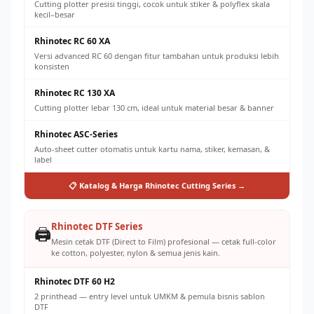
Cutting plotter presisi tinggi, cocok untuk stiker & polyflex skala
kecil–besar
Rhinotec RC 60 XA
Versi advanced RC 60 dengan fitur tambahan untuk produksi lebih
konsisten
Rhinotec RC 130 XA
Cutting plotter lebar 130 cm, ideal untuk material besar & banner
Rhinotec ASC-Series
Auto-sheet cutter otomatis untuk kartu nama, stiker, kemasan, &
label
📋 Katalog & Harga Rhinotec Cutting Series →
Rhinotec DTF Series
🖨️
Mesin cetak DTF (Direct to Film) profesional — cetak full-color
ke cotton, polyester, nylon & semua jenis kain.
Rhinotec DTF 60 H2
2 printhead — entry level untuk UMKM & pemula bisnis sablon
DTF