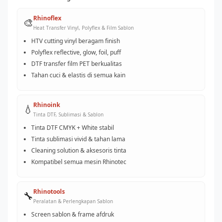
Rhinoflex
🎨
Heat Transfer Vinyl, Polyflex & Film Sablon
HTV cutting vinyl beragam finish
Polyflex reflective, glow, foil, puff
DTF transfer film PET berkualitas
Tahan cuci & elastis di semua kain
Rhinoink
💧
Tinta DTF, Sublimasi & Sablon
Tinta DTF CMYK + White stabil
Tinta sublimasi vivid & tahan lama
Cleaning solution & aksesoris tinta
Kompatibel semua mesin Rhinotec
Rhinotools
🔧
Peralatan & Perlengkapan Sablon
Screen sablon & frame afdruk