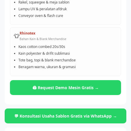
Rakel, squeegee & meja sablon
Lampu UV & peralatan afdruk
Conveyor oven & flash cure
Rhinotex
👕
Bahan Kain & Blank Merchandise
Kaos cotton combed 20s/30s
Kain polyester & drifit sublimasi
Tote bag, topi & blank merchandise
Beragam warna, ukuran & gramasi
🖨️ Request Demo Mesin Gratis →
💬 Konsultasi Usaha Sablon Gratis via WhatsApp →