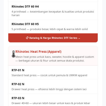
Rhinotec DTF 60 H4
4 printhead — keseimbangan kecepatan & kualitas untuk produksi
harian
Rhinotec DTF 60 H5
5 printhead — produksi besar, lebih cepat & warna lebih solid
📋 Katalog & Harga Rhinotec DTF Series →
Rhinotec Heat Press (Apparel)
🌡️
Mesin heat press untuk kaos, sweater, hoodie & apparel custom
— berbagai ukuran & fitur untuk semua skala produksi.
RTP-01 N
Standard heat press — cocok untuk pemula & UMKM apparel
RTP-02 N
Drawer heat press — efisiensi lebih tinggi dengan sistem laci
RTP-03 N
Drawer 40×60 — ukuran lebih besar untuk kaos & produk lebar