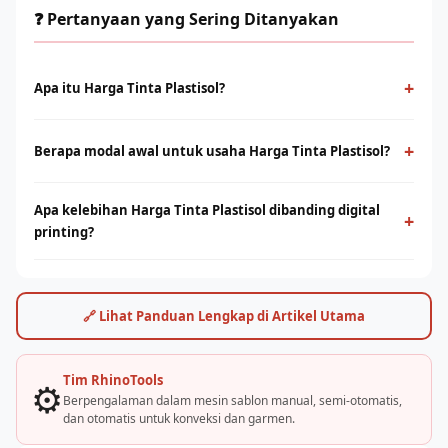
❓ Pertanyaan yang Sering Ditanyakan
+
Apa itu Harga Tinta Plastisol?
Harga Tinta Plastisol adalah metode cetak konvensional
menggunakan screen dan tinta yang ditekan ke permukaan
+
Berapa modal awal untuk usaha Harga Tinta Plastisol?
kain. Cocok untuk produksi massal dengan desain solid dan
Modal bervariasi tergantung skala usaha, mulai dari paket
tahan lama.
Apa kelebihan Harga Tinta Plastisol dibanding digital
starter manual hingga mesin otomatis. Konsultasikan dengan
+
printing?
tim Rhino Indonesia untuk simulasi usaha sesuai budget Anda.
Sablon unggul di produksi massal dengan biaya per unit lebih
rendah. Digital printing (DTF/sublimasi) unggul untuk order
satuan, full-color, dan desain detail. Keduanya bisa saling
🔗 Lihat Panduan Lengkap di Artikel Utama
melengkapi.
Tim RhinoTools
⚙️
Berpengalaman dalam mesin sablon manual, semi-otomatis,
dan otomatis untuk konveksi dan garmen.