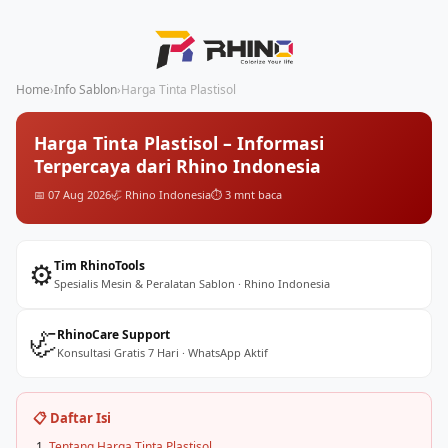
Home
›
Info Sablon
›
Harga Tinta Plastisol
Harga Tinta Plastisol – Informasi
Terpercaya dari Rhino Indonesia
📅 07 Aug 2026
🦏 Rhino Indonesia
⏱️ 3 mnt baca
⚙️
Tim RhinoTools
Spesialis Mesin & Peralatan Sablon · Rhino Indonesia
🦏
RhinoCare Support
Konsultasi Gratis 7 Hari · WhatsApp Aktif
📋 Daftar Isi
Tentang Harga Tinta Plastisol