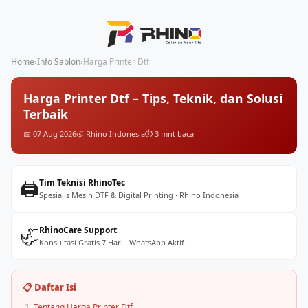
Home
›
Info Sablon
›
Harga Printer Dtf
Harga Printer Dtf – Tips, Teknik, dan Solusi
Terbaik
📅 07 Aug 2026
🦏 Rhino Indonesia
⏱️ 3 mnt baca
🖨️
Tim Teknisi RhinoTec
Spesialis Mesin DTF & Digital Printing · Rhino Indonesia
🦏
RhinoCare Support
Konsultasi Gratis 7 Hari · WhatsApp Aktif
📋 Daftar Isi
Tentang Harga Printer Dtf