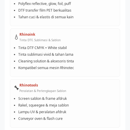
Polyflex reflective, glow, foil, puff
DTF transfer film PET berkualitas
Tahan cuci & elastis di semua kain
Rhinoink
💧
Tinta DTF, Sublimasi & Sablon
Tinta DTF CMYK + White stabil
Tinta sublimasi vivid & tahan lama
Cleaning solution & aksesoris tinta
Kompatibel semua mesin Rhinotec
Rhinotools
🔧
Peralatan & Perlengkapan Sablon
Screen sablon & frame afdruk
Rakel, squeegee & meja sablon
Lampu UV & peralatan afdruk
Conveyor oven & flash cure