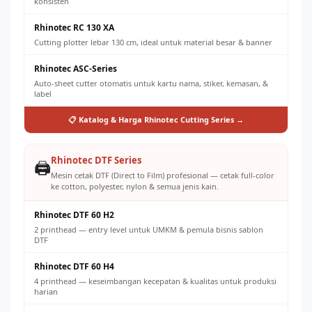
konsisten
Rhinotec RC 130 XA
Cutting plotter lebar 130 cm, ideal untuk material besar & banner
Rhinotec ASC-Series
Auto-sheet cutter otomatis untuk kartu nama, stiker, kemasan, &
label
📋 Katalog & Harga Rhinotec Cutting Series →
Rhinotec DTF Series
🖨️
Mesin cetak DTF (Direct to Film) profesional — cetak full-color
ke cotton, polyester, nylon & semua jenis kain.
Rhinotec DTF 60 H2
2 printhead — entry level untuk UMKM & pemula bisnis sablon
DTF
Rhinotec DTF 60 H4
4 printhead — keseimbangan kecepatan & kualitas untuk produksi
harian