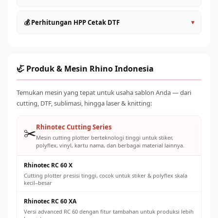
satuan
60cm
: Produktivitas lebih tinggi, ideal untuk UMKM aktif
Lakukan head cleaning rutin setiap hari sebelum dan
💰 Perhitungan HPP Cetak DTF
▾
Roll to Roll (>60cm)
: Kapasitas industri, untuk produksi
sesudah operasional
massal
Gunakan tinta original atau yang direkomendasikan
HPP per transfer DTF terdiri dari: tinta (~Rp 500–
Pilih sesuai volume order harian yang ditargetkan
supplier untuk mencegah clogging
1.500/lembar A4), powder adhesive (~Rp 200–500), listrik,
Jaga suhu ruangan 20–28°C dan kelembaban 40–60% RH
dan penyusutan mesin. Total biaya produksi umumnya Rp
🦏 Produk & Mesin Rhino Indonesia
Ganti powder adhesive secara teratur dan simpan dengan
2.000–5.000 per transfer A4, dengan harga jual pasar Rp
benar
8.000–25.000 tergantung ukuran dan desain.
Temukan mesin yang tepat untuk usaha sablon Anda — dari
Kalibrasi konveyor oven secara berkala untuk suhu cure
cutting, DTF, sublimasi, hingga laser & knitting:
yang konsisten
Rhinotec Cutting Series
✂️
Mesin cutting plotter berteknologi tinggi untuk stiker,
polyflex, vinyl, kartu nama, dan berbagai material lainnya.
Rhinotec RC 60 X
Cutting plotter presisi tinggi, cocok untuk stiker & polyflex skala
kecil–besar
Rhinotec RC 60 XA
Versi advanced RC 60 dengan fitur tambahan untuk produksi lebih