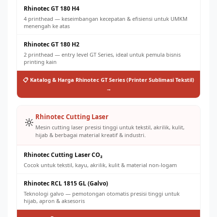
Rhinotec GT 180 H4
4 printhead — keseimbangan kecepatan & efisiensi untuk UMKM
menengah ke atas
Rhinotec GT 180 H2
2 printhead — entry level GT Series, ideal untuk pemula bisnis
printing kain
📋 Katalog & Harga Rhinotec GT Series (Printer Sublimasi Tekstil)
→
Rhinotec Cutting Laser
🔆
Mesin cutting laser presisi tinggi untuk tekstil, akrilik, kulit,
hijab & berbagai material kreatif & industri.
Rhinotec Cutting Laser CO₂
Cocok untuk tekstil, kayu, akrilik, kulit & material non-logam
Rhinotec RCL 1815 GL (Galvo)
Teknologi galvo — pemotongan otomatis presisi tinggi untuk
hijab, apron & aksesoris