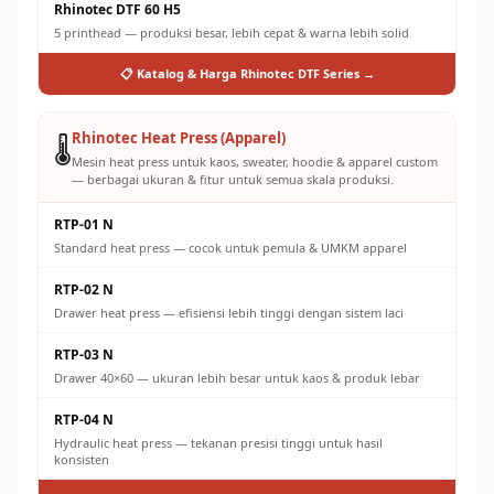
Rhinotec DTF 60 H5
5 printhead — produksi besar, lebih cepat & warna lebih solid
📋 Katalog & Harga Rhinotec DTF Series →
Rhinotec Heat Press (Apparel)
🌡️
Mesin heat press untuk kaos, sweater, hoodie & apparel custom
— berbagai ukuran & fitur untuk semua skala produksi.
RTP-01 N
Standard heat press — cocok untuk pemula & UMKM apparel
RTP-02 N
Drawer heat press — efisiensi lebih tinggi dengan sistem laci
RTP-03 N
Drawer 40×60 — ukuran lebih besar untuk kaos & produk lebar
RTP-04 N
Hydraulic heat press — tekanan presisi tinggi untuk hasil
konsisten