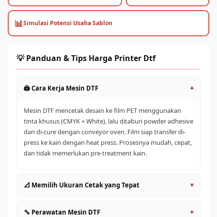
📊
Simulasi Potensi Usaha Sablon
💡 Panduan & Tips Harga Printer Dtf
🖨️ Cara Kerja Mesin DTF
▾
Mesin DTF mencetak desain ke film PET menggunakan
tinta khusus (CMYK + White), lalu ditaburi powder adhesive
dan di-cure dengan conveyor oven. Film siap transfer di-
press ke kain dengan heat press. Prosesnya mudah, cepat,
dan tidak memerlukan pre-treatment kain.
📐 Memilih Ukuran Cetak yang Tepat
▾
A4/A3 (30cm)
: Entry level, cocok untuk pemula dan
🔧 Perawatan Mesin DTF
▾