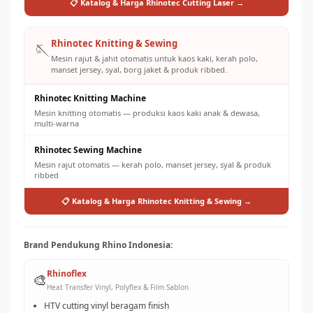
📋 Katalog & Harga Rhinotec Cutting Laser →
Rhinotec Knitting & Sewing
🪡
Mesin rajut & jahit otomatis untuk kaos kaki, kerah polo,
manset jersey, syal, borg jaket & produk ribbed.
Rhinotec Knitting Machine
Mesin knitting otomatis — produksi kaos kaki anak & dewasa,
multi-warna
Rhinotec Sewing Machine
Mesin rajut otomatis — kerah polo, manset jersey, syal & produk
ribbed
📋 Katalog & Harga Rhinotec Knitting & Sewing →
Brand Pendukung Rhino Indonesia:
Rhinoflex
🎨
Heat Transfer Vinyl, Polyflex & Film Sablon
HTV cutting vinyl beragam finish