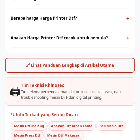
Harga Printer Dtf adalah teknologi cetak digital yang
menggunakan film PET sebagai media transfer ke berbagai
+
Berapa harga Harga Printer Dtf?
jenis kain, termasuk cotton. Cocok untuk cetak full-color
Harga harga printer dtf bervariasi tergantung ukuran print
dengan detail tinggi tanpa minimum order.
head dan kapasitas produksi. Hubungi tim RhinoCare untuk
+
Apakah Harga Printer Dtf cocok untuk pemula?
mendapatkan penawaran terbaik dan simulasi ROI sesuai
Ya, harga printer dtf cukup mudah dioperasikan dengan
kebutuhan usaha Anda.
pelatihan yang tepat. Rhino Indonesia menyediakan training
dan pendampingan after-sales agar bisnis sablon Anda cepat
🔗 Lihat Panduan Lengkap di Artikel Utama
berjalan.
Tim Teknisi RhinoTec
🖨️
Tim teknisi berpengalaman dalam instalasi, kalibrasi, dan
troubleshooting mesin DTF dan digital printing.
🔍 Info Terkait yang Sering Dicari
Mesin Dtf Malang
Apakah Dtf Tahan Lama
Beli Mesin Dtf
Mesin Press Dtf
Mesin Dtf Makassar