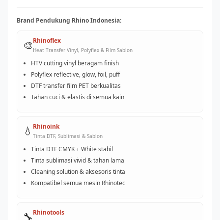
Brand Pendukung Rhino Indonesia:
Rhinoflex
🎨
Heat Transfer Vinyl, Polyflex & Film Sablon
HTV cutting vinyl beragam finish
Polyflex reflective, glow, foil, puff
DTF transfer film PET berkualitas
Tahan cuci & elastis di semua kain
Rhinoink
💧
Tinta DTF, Sublimasi & Sablon
Tinta DTF CMYK + White stabil
Tinta sublimasi vivid & tahan lama
Cleaning solution & aksesoris tinta
Kompatibel semua mesin Rhinotec
Rhinotools
🔧