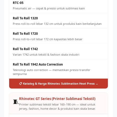
RTC-05
Pneumatic air — cepat & presisi untuk sublimasi kain
Roll To Roll 1320
Press roll-to-roll lebar 132 cm untuk produksi kain berkelanjutan
Roll To Roll 1720
Press roll-to-roll lebar 172 cm kapasitas lebih besar
Roll To Roll 1742
Varian 1742 untuk tekstil & fashion skala industri
Roll To Roll 1942 Auto Correction
Teknologi auto correction — memastikan presisi transfer
sempurna
📋 Katalog & Harga Rhinotec Sublimation Heat Press →
Rhinotec GT Series (Printer Sublimasi Tekstil)
🧵
Printer sublimasi tekstil lebar 160–190 cm — ideal untuk
jersey, fashion, home decor & produksi kain skala besar.