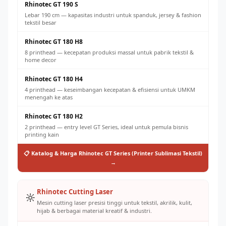
Rhinotec GT 190 S
Lebar 190 cm — kapasitas industri untuk spanduk, jersey & fashion
tekstil besar
Rhinotec GT 180 H8
8 printhead — kecepatan produksi massal untuk pabrik tekstil &
home decor
Rhinotec GT 180 H4
4 printhead — keseimbangan kecepatan & efisiensi untuk UMKM
menengah ke atas
Rhinotec GT 180 H2
2 printhead — entry level GT Series, ideal untuk pemula bisnis
printing kain
📋 Katalog & Harga Rhinotec GT Series (Printer Sublimasi Tekstil)
→
Rhinotec Cutting Laser
🔆
Mesin cutting laser presisi tinggi untuk tekstil, akrilik, kulit,
hijab & berbagai material kreatif & industri.