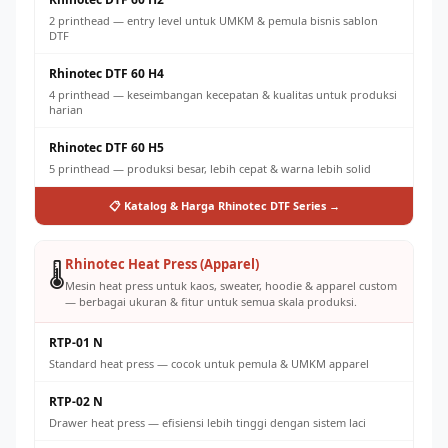
2 printhead — entry level untuk UMKM & pemula bisnis sablon
DTF
Rhinotec DTF 60 H4
4 printhead — keseimbangan kecepatan & kualitas untuk produksi
harian
Rhinotec DTF 60 H5
5 printhead — produksi besar, lebih cepat & warna lebih solid
📋 Katalog & Harga Rhinotec DTF Series →
Rhinotec Heat Press (Apparel)
🌡️
Mesin heat press untuk kaos, sweater, hoodie & apparel custom
— berbagai ukuran & fitur untuk semua skala produksi.
RTP-01 N
Standard heat press — cocok untuk pemula & UMKM apparel
RTP-02 N
Drawer heat press — efisiensi lebih tinggi dengan sistem laci