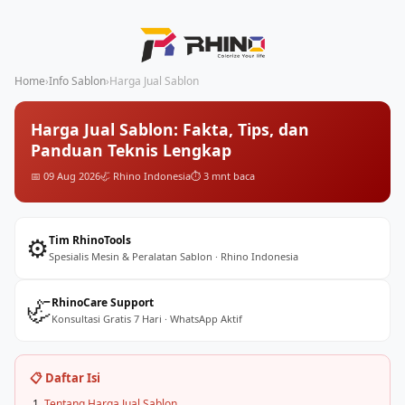
Home
›
Info Sablon
›
Harga Jual Sablon
Harga Jual Sablon: Fakta, Tips, dan
Panduan Teknis Lengkap
📅 09 Aug 2026
🦏 Rhino Indonesia
⏱️ 3 mnt baca
⚙️
Tim RhinoTools
Spesialis Mesin & Peralatan Sablon · Rhino Indonesia
🦏
RhinoCare Support
Konsultasi Gratis 7 Hari · WhatsApp Aktif
📋 Daftar Isi
Tentang Harga Jual Sablon