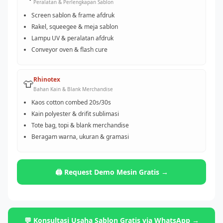
Peralatan & Perlengkapan Sablon
Screen sablon & frame afdruk
Rakel, squeegee & meja sablon
Lampu UV & peralatan afdruk
Conveyor oven & flash cure
Rhinotex
👕
Bahan Kain & Blank Merchandise
Kaos cotton combed 20s/30s
Kain polyester & drifit sublimasi
Tote bag, topi & blank merchandise
Beragam warna, ukuran & gramasi
🖨️ Request Demo Mesin Gratis →
💬 Konsultasi Usaha Sablon Gratis via WhatsApp →