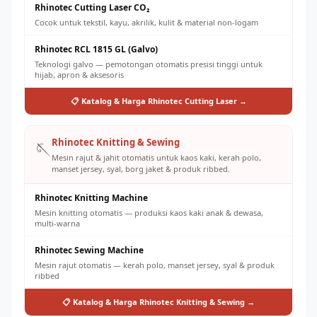
Rhinotec Cutting Laser CO₂
Cocok untuk tekstil, kayu, akrilik, kulit & material non-logam
Rhinotec RCL 1815 GL (Galvo)
Teknologi galvo — pemotongan otomatis presisi tinggi untuk
hijab, apron & aksesoris
📋 Katalog & Harga Rhinotec Cutting Laser →
Rhinotec Knitting & Sewing
🪡
Mesin rajut & jahit otomatis untuk kaos kaki, kerah polo,
manset jersey, syal, borg jaket & produk ribbed.
Rhinotec Knitting Machine
Mesin knitting otomatis — produksi kaos kaki anak & dewasa,
multi-warna
Rhinotec Sewing Machine
Mesin rajut otomatis — kerah polo, manset jersey, syal & produk
ribbed
📋 Katalog & Harga Rhinotec Knitting & Sewing →