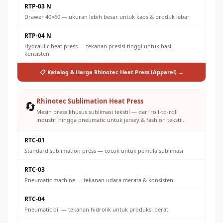
RTP-03 N
Drawer 40×60 — ukuran lebih besar untuk kaos & produk lebar
RTP-04 N
Hydraulic heat press — tekanan presisi tinggi untuk hasil
konsisten
📋 Katalog & Harga Rhinotec Heat Press (Apparel) →
Rhinotec Sublimation Heat Press
🔄
Mesin press khusus sublimasi tekstil — dari roll-to-roll
industri hingga pneumatic untuk jersey & fashion tekstil.
RTC-01
Standard sublimation press — cocok untuk pemula sublimasi
RTC-03
Pneumatic machine — tekanan udara merata & konsisten
RTC-04
Pneumatic oil — tekanan hidrolik untuk produksi berat