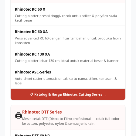
Rhinotec RC 60 X
Cutting plotter presisi tinggi, cocok untuk stiker & polyflex skala
kecil–besar
Rhinotec RC 60 XA
Versi advanced RC 60 dengan fitur tambahan untuk produksi lebih
konsisten
Rhinotec RC 130 XA
Cutting plotter lebar 130 cm, ideal untuk material besar & banner
Rhinotec ASC-Series
Auto-sheet cutter otomatis untuk kartu nama, stiker, kemasan, &
label
📋 Katalog & Harga Rhinotec Cutting Series →
Rhinotec DTF Series
🖨️
Mesin cetak DTF (Direct to Film) profesional — cetak full-color
ke cotton, polyester, nylon & semua jenis kain.
Rhinotec DTF 60 H2