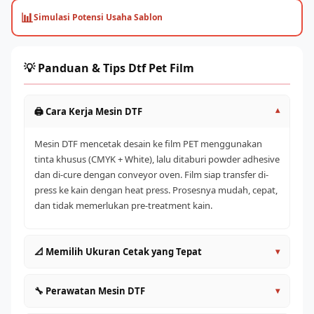
📊
Simulasi Potensi Usaha Sablon
💡 Panduan & Tips Dtf Pet Film
🖨️ Cara Kerja Mesin DTF
▾
Mesin DTF mencetak desain ke film PET menggunakan
tinta khusus (CMYK + White), lalu ditaburi powder adhesive
dan di-cure dengan conveyor oven. Film siap transfer di-
press ke kain dengan heat press. Prosesnya mudah, cepat,
dan tidak memerlukan pre-treatment kain.
📐 Memilih Ukuran Cetak yang Tepat
▾
A4/A3 (30cm)
: Entry level, cocok untuk pemula dan
🔧 Perawatan Mesin DTF
▾
satuan