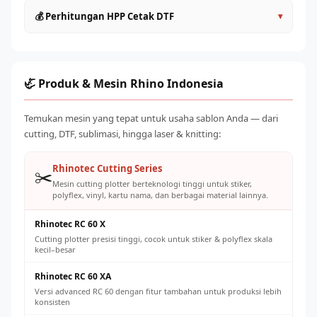
60cm
: Produktivitas lebih tinggi, ideal untuk UMKM aktif
Lakukan head cleaning rutin setiap hari sebelum dan
💰 Perhitungan HPP Cetak DTF
▾
Roll to Roll (>60cm)
: Kapasitas industri, untuk produksi
sesudah operasional
massal
Gunakan tinta original atau yang direkomendasikan
HPP per transfer DTF terdiri dari: tinta (~Rp 500–
Pilih sesuai volume order harian yang ditargetkan
supplier untuk mencegah clogging
1.500/lembar A4), powder adhesive (~Rp 200–500), listrik,
Jaga suhu ruangan 20–28°C dan kelembaban 40–60% RH
dan penyusutan mesin. Total biaya produksi umumnya Rp
🦏 Produk & Mesin Rhino Indonesia
Ganti powder adhesive secara teratur dan simpan dengan
2.000–5.000 per transfer A4, dengan harga jual pasar Rp
benar
8.000–25.000 tergantung ukuran dan desain.
Temukan mesin yang tepat untuk usaha sablon Anda — dari
Kalibrasi konveyor oven secara berkala untuk suhu cure
cutting, DTF, sublimasi, hingga laser & knitting:
yang konsisten
Rhinotec Cutting Series
✂️
Mesin cutting plotter berteknologi tinggi untuk stiker,
polyflex, vinyl, kartu nama, dan berbagai material lainnya.
Rhinotec RC 60 X
Cutting plotter presisi tinggi, cocok untuk stiker & polyflex skala
kecil–besar
Rhinotec RC 60 XA
Versi advanced RC 60 dengan fitur tambahan untuk produksi lebih
konsisten