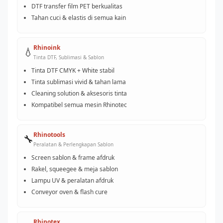
DTF transfer film PET berkualitas
Tahan cuci & elastis di semua kain
Rhinoink
💧
Tinta DTF, Sublimasi & Sablon
Tinta DTF CMYK + White stabil
Tinta sublimasi vivid & tahan lama
Cleaning solution & aksesoris tinta
Kompatibel semua mesin Rhinotec
Rhinotools
🔧
Peralatan & Perlengkapan Sablon
Screen sablon & frame afdruk
Rakel, squeegee & meja sablon
Lampu UV & peralatan afdruk
Conveyor oven & flash cure
Rhinotex