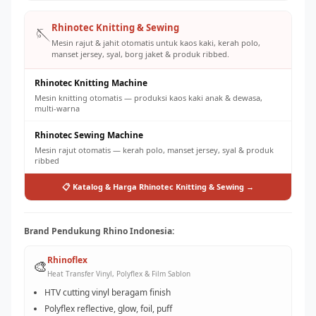
Rhinotec Knitting & Sewing
🪡
Mesin rajut & jahit otomatis untuk kaos kaki, kerah polo,
manset jersey, syal, borg jaket & produk ribbed.
Rhinotec Knitting Machine
Mesin knitting otomatis — produksi kaos kaki anak & dewasa,
multi-warna
Rhinotec Sewing Machine
Mesin rajut otomatis — kerah polo, manset jersey, syal & produk
ribbed
📋 Katalog & Harga Rhinotec Knitting & Sewing →
Brand Pendukung Rhino Indonesia:
Rhinoflex
🎨
Heat Transfer Vinyl, Polyflex & Film Sablon
HTV cutting vinyl beragam finish
Polyflex reflective, glow, foil, puff