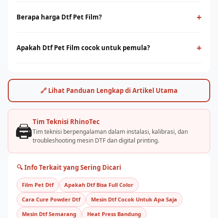
Dtf Pet Film adalah teknologi cetak digital yang menggunakan
film PET sebagai media transfer ke berbagai jenis kain,
+
Berapa harga Dtf Pet Film?
termasuk cotton. Cocok untuk cetak full-color dengan detail
Harga dtf pet film bervariasi tergantung ukuran print head dan
tinggi tanpa minimum order.
kapasitas produksi. Hubungi tim RhinoCare untuk
+
Apakah Dtf Pet Film cocok untuk pemula?
mendapatkan penawaran terbaik dan simulasi ROI sesuai
Ya, dtf pet film cukup mudah dioperasikan dengan pelatihan
kebutuhan usaha Anda.
yang tepat. Rhino Indonesia menyediakan training dan
pendampingan after-sales agar bisnis sablon Anda cepat
🔗 Lihat Panduan Lengkap di Artikel Utama
berjalan.
Tim Teknisi RhinoTec
🖨️
Tim teknisi berpengalaman dalam instalasi, kalibrasi, dan
troubleshooting mesin DTF dan digital printing.
🔍 Info Terkait yang Sering Dicari
Film Pet Dtf
Apakah Dtf Bisa Full Color
Cara Cure Powder Dtf
Mesin Dtf Cocok Untuk Apa Saja
Mesin Dtf Semarang
Heat Press Bandung