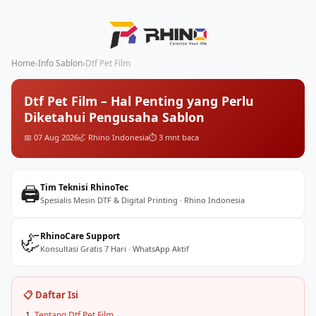
Home
›
Info Sablon
›
Dtf Pet Film
Dtf Pet Film – Hal Penting yang Perlu
Diketahui Pengusaha Sablon
📅 07 Aug 2026
🦏 Rhino Indonesia
⏱️ 3 mnt baca
🖨️
Tim Teknisi RhinoTec
Spesialis Mesin DTF & Digital Printing · Rhino Indonesia
🦏
RhinoCare Support
Konsultasi Gratis 7 Hari · WhatsApp Aktif
📋 Daftar Isi
Tentang Dtf Pet Film