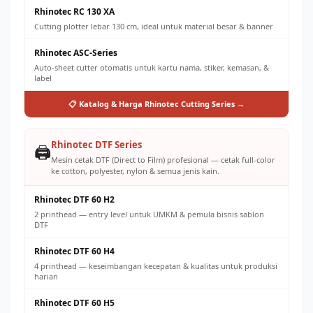
Rhinotec RC 130 XA
Cutting plotter lebar 130 cm, ideal untuk material besar & banner
Rhinotec ASC-Series
Auto-sheet cutter otomatis untuk kartu nama, stiker, kemasan, &
label
📋 Katalog & Harga Rhinotec Cutting Series →
Rhinotec DTF Series
🖨️
Mesin cetak DTF (Direct to Film) profesional — cetak full-color
ke cotton, polyester, nylon & semua jenis kain.
Rhinotec DTF 60 H2
2 printhead — entry level untuk UMKM & pemula bisnis sablon
DTF
Rhinotec DTF 60 H4
4 printhead — keseimbangan kecepatan & kualitas untuk produksi
harian
Rhinotec DTF 60 H5