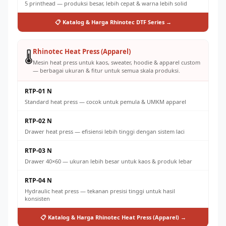
5 printhead — produksi besar, lebih cepat & warna lebih solid
📋 Katalog & Harga Rhinotec DTF Series →
Rhinotec Heat Press (Apparel)
🌡️
Mesin heat press untuk kaos, sweater, hoodie & apparel custom
— berbagai ukuran & fitur untuk semua skala produksi.
RTP-01 N
Standard heat press — cocok untuk pemula & UMKM apparel
RTP-02 N
Drawer heat press — efisiensi lebih tinggi dengan sistem laci
RTP-03 N
Drawer 40×60 — ukuran lebih besar untuk kaos & produk lebar
RTP-04 N
Hydraulic heat press — tekanan presisi tinggi untuk hasil
konsisten
📋 Katalog & Harga Rhinotec Heat Press (Apparel) →