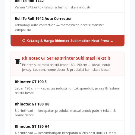
Roll To Roll 1742
Varian 1742 untuk tekstil & fashion skala industri
Roll To Roll 1942 Auto Correction
Teknologi auto correction — memastikan presisi transfer
sempurna
📋 Katalog & Harga Rhinotec Sublimation Heat Press →
Rhinotec GT Series (Printer Sublimasi Tekstil)
🧵
Printer sublimasi tekstil lebar 160–190 cm — ideal untuk
jersey, fashion, home decor & produksi kain skala besar.
Rhinotec GT 190 S
Lebar 190 cm — kapasitas industri untuk spanduk, jersey & fashion
tekstil besar
Rhinotec GT 180 H8
8 printhead — kecepatan produksi massal untuk pabrik tekstil &
home decor
Rhinotec GT 180 H4
4 printhead — keseimbangan kecepatan & efisiensi untuk UMKM