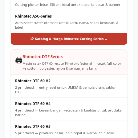
Cutting plotter lebar 130 cm, ideal untuk material besar & banner
Rhinotec ASC-Series
Auto-sheet cutter otomatis untuk kartu nama, stiker, kemasan, &
label
📋 Katalog & Harga Rhinotec Cutting Series →
Rhinotec DTF Series
🖨️
Mesin cetak DTF (Direct to Film) profesional — cetak full-color
ke cotton, polyester, nylon & semua jenis kain.
Rhinotec DTF 60 H2
2 printhead — entry level untuk UMKM & pemula bisnis sablon
DTF
Rhinotec DTF 60 H4
4 printhead — keseimbangan kecepatan & kualitas untuk produksi
harian
Rhinotec DTF 60 H5
5 printhead — produksi besar, lebih cepat & warna lebih solid