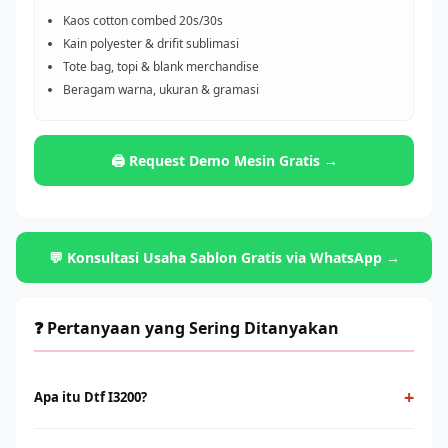
Kaos cotton combed 20s/30s
Kain polyester & drifit sublimasi
Tote bag, topi & blank merchandise
Beragam warna, ukuran & gramasi
🖨️ Request Demo Mesin Gratis →
💬 Konsultasi Usaha Sablon Gratis via WhatsApp →
❓ Pertanyaan yang Sering Ditanyakan
+
Apa itu Dtf I3200?
Dtf I3200 adalah teknologi cetak digital yang menggunakan