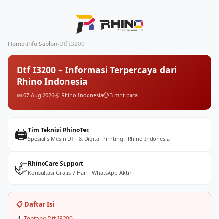
Home
›
Info Sablon
›
Dtf I3200
Dtf I3200 – Informasi Terpercaya dari
Rhino Indonesia
📅 07 Aug 2026
🦏 Rhino Indonesia
⏱️ 3 mnt baca
🖨️
Tim Teknisi RhinoTec
Spesialis Mesin DTF & Digital Printing · Rhino Indonesia
🦏
RhinoCare Support
Konsultasi Gratis 7 Hari · WhatsApp Aktif
📋 Daftar Isi
Tentang Dtf I3200