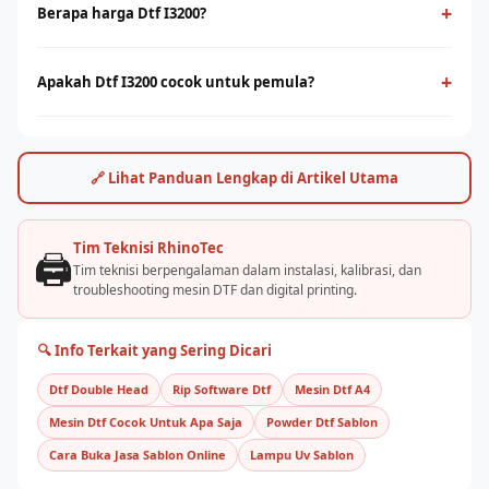
film PET sebagai media transfer ke berbagai jenis kain,
+
Berapa harga Dtf I3200?
termasuk cotton. Cocok untuk cetak full-color dengan detail
Harga dtf i3200 bervariasi tergantung ukuran print head dan
tinggi tanpa minimum order.
kapasitas produksi. Hubungi tim RhinoCare untuk
+
Apakah Dtf I3200 cocok untuk pemula?
mendapatkan penawaran terbaik dan simulasi ROI sesuai
Ya, dtf i3200 cukup mudah dioperasikan dengan pelatihan yang
kebutuhan usaha Anda.
tepat. Rhino Indonesia menyediakan training dan
pendampingan after-sales agar bisnis sablon Anda cepat
🔗 Lihat Panduan Lengkap di Artikel Utama
berjalan.
Tim Teknisi RhinoTec
🖨️
Tim teknisi berpengalaman dalam instalasi, kalibrasi, dan
troubleshooting mesin DTF dan digital printing.
🔍 Info Terkait yang Sering Dicari
Dtf Double Head
Rip Software Dtf
Mesin Dtf A4
Mesin Dtf Cocok Untuk Apa Saja
Powder Dtf Sablon
Cara Buka Jasa Sablon Online
Lampu Uv Sablon