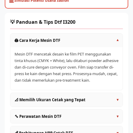
📊
Simulasi Potensi Usaha Sablon
💡 Panduan & Tips Dtf I3200
🖨️ Cara Kerja Mesin DTF
▾
Mesin DTF mencetak desain ke film PET menggunakan
tinta khusus (CMYK + White), lalu ditaburi powder adhesive
dan di-cure dengan conveyor oven. Film siap transfer di-
press ke kain dengan heat press. Prosesnya mudah, cepat,
dan tidak memerlukan pre-treatment kain.
📐 Memilih Ukuran Cetak yang Tepat
▾
A4/A3 (30cm)
: Entry level, cocok untuk pemula dan
🔧 Perawatan Mesin DTF
▾
satuan
60cm
: Produktivitas lebih tinggi, ideal untuk UMKM aktif
Lakukan head cleaning rutin setiap hari sebelum dan
▾