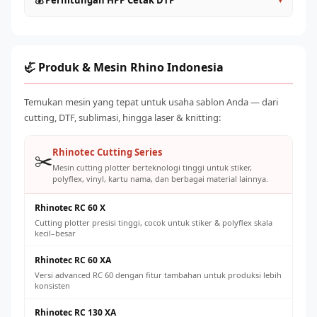
💰 Perhitungan HPP Cetak DTF
Roll to Roll (>60cm)
: Kapasitas industri, untuk produksi
sesudah operasional
massal
Gunakan tinta original atau yang direkomendasikan
HPP per transfer DTF terdiri dari: tinta (~Rp 500–
Pilih sesuai volume order harian yang ditargetkan
supplier untuk mencegah clogging
1.500/lembar A4), powder adhesive (~Rp 200–500), listrik,
Jaga suhu ruangan 20–28°C dan kelembaban 40–60% RH
dan penyusutan mesin. Total biaya produksi umumnya Rp
🦏 Produk & Mesin Rhino Indonesia
Ganti powder adhesive secara teratur dan simpan dengan
2.000–5.000 per transfer A4, dengan harga jual pasar Rp
benar
8.000–25.000 tergantung ukuran dan desain.
Temukan mesin yang tepat untuk usaha sablon Anda — dari
Kalibrasi konveyor oven secara berkala untuk suhu cure
cutting, DTF, sublimasi, hingga laser & knitting:
yang konsisten
Rhinotec Cutting Series
✂️
Mesin cutting plotter berteknologi tinggi untuk stiker,
polyflex, vinyl, kartu nama, dan berbagai material lainnya.
Rhinotec RC 60 X
Cutting plotter presisi tinggi, cocok untuk stiker & polyflex skala
kecil–besar
Rhinotec RC 60 XA
Versi advanced RC 60 dengan fitur tambahan untuk produksi lebih
konsisten
Rhinotec RC 130 XA