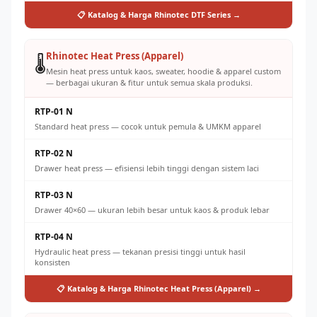
📋 Katalog & Harga Rhinotec DTF Series →
Rhinotec Heat Press (Apparel)
🌡️
Mesin heat press untuk kaos, sweater, hoodie & apparel custom
— berbagai ukuran & fitur untuk semua skala produksi.
RTP-01 N
Standard heat press — cocok untuk pemula & UMKM apparel
RTP-02 N
Drawer heat press — efisiensi lebih tinggi dengan sistem laci
RTP-03 N
Drawer 40×60 — ukuran lebih besar untuk kaos & produk lebar
RTP-04 N
Hydraulic heat press — tekanan presisi tinggi untuk hasil
konsisten
📋 Katalog & Harga Rhinotec Heat Press (Apparel) →