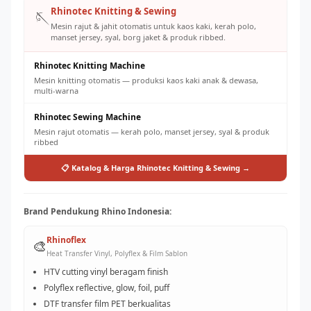
Rhinotec Knitting & Sewing
🪡
Mesin rajut & jahit otomatis untuk kaos kaki, kerah polo,
manset jersey, syal, borg jaket & produk ribbed.
Rhinotec Knitting Machine
Mesin knitting otomatis — produksi kaos kaki anak & dewasa,
multi-warna
Rhinotec Sewing Machine
Mesin rajut otomatis — kerah polo, manset jersey, syal & produk
ribbed
📋 Katalog & Harga Rhinotec Knitting & Sewing →
Brand Pendukung Rhino Indonesia:
Rhinoflex
🎨
Heat Transfer Vinyl, Polyflex & Film Sablon
HTV cutting vinyl beragam finish
Polyflex reflective, glow, foil, puff
DTF transfer film PET berkualitas