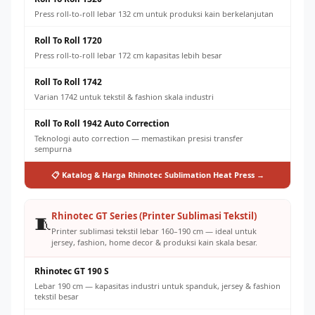
Press roll-to-roll lebar 132 cm untuk produksi kain berkelanjutan
Roll To Roll 1720
Press roll-to-roll lebar 172 cm kapasitas lebih besar
Roll To Roll 1742
Varian 1742 untuk tekstil & fashion skala industri
Roll To Roll 1942 Auto Correction
Teknologi auto correction — memastikan presisi transfer
sempurna
📋 Katalog & Harga Rhinotec Sublimation Heat Press →
Rhinotec GT Series (Printer Sublimasi Tekstil)
🧵
Printer sublimasi tekstil lebar 160–190 cm — ideal untuk
jersey, fashion, home decor & produksi kain skala besar.
Rhinotec GT 190 S
Lebar 190 cm — kapasitas industri untuk spanduk, jersey & fashion
tekstil besar