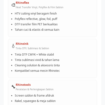
Rhinoflex
🎨
Heat Transfer Vinyl, Polyflex & Film Sablon
HTV cutting vinyl beragam finish
Polyflex reflective, glow, foil, puff
DTF transfer film PET berkualitas
Tahan cuci & elastis di semua kain
Rhinoink
💧
Tinta DTF, Sublimasi & Sablon
Tinta DTF CMYK + White stabil
Tinta sublimasi vivid & tahan lama
Cleaning solution & aksesoris tinta
Kompatibel semua mesin Rhinotec
Rhinotools
🔧
Peralatan & Perlengkapan Sablon
Screen sablon & frame afdruk
Rakel, squeegee & meja sablon