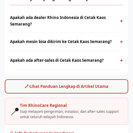
Apakah ada dealer Rhino Indonesia di Cetak Kaos
+
Semarang?
Rhino Indonesia melayani seluruh Indonesia. Hubungi tim
RhinoCare melalui WhatsApp untuk informasi mitra resmi,
+
Apakah mesin bisa dikirim ke Cetak Kaos Semarang?
jadwal demo mesin, dan pengiriman ke wilayah cetak kaos
Ya, Rhino Indonesia melayani pengiriman ke seluruh pelosok
semarang.
Indonesia termasuk cetak kaos semarang. Tersedia pilihan
+
Apakah ada after-sales di Cetak Kaos Semarang?
ekspedisi terpercaya dengan penanganan khusus untuk mesin
Rhino Indonesia menyediakan layanan purna jual melalui tim
besar.
teknisi dan jaringan mitra. Konsultasi teknis juga tersedia online
melalui WhatsApp RhinoCare kapan saja.
🔗 Lihat Panduan Lengkap di Artikel Utama
Tim RhinoCare Regional
📍
Siap melayani pengiriman, instalasi, dan after-sales support
untuk seluruh wilayah Indonesia.