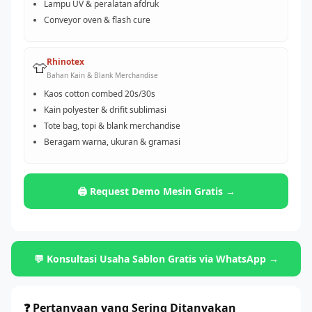
Lampu UV & peralatan afdruk
Conveyor oven & flash cure
Rhinotex
👕
Bahan Kain & Blank Merchandise
Kaos cotton combed 20s/30s
Kain polyester & drifit sublimasi
Tote bag, topi & blank merchandise
Beragam warna, ukuran & gramasi
🖨️ Request Demo Mesin Gratis →
💬 Konsultasi Usaha Sablon Gratis via WhatsApp →
❓ Pertanyaan yang Sering Ditanyakan