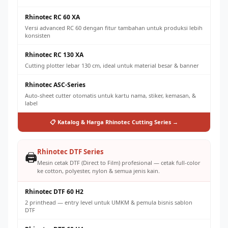
Rhinotec RC 60 XA
Versi advanced RC 60 dengan fitur tambahan untuk produksi lebih
konsisten
Rhinotec RC 130 XA
Cutting plotter lebar 130 cm, ideal untuk material besar & banner
Rhinotec ASC-Series
Auto-sheet cutter otomatis untuk kartu nama, stiker, kemasan, &
label
📋 Katalog & Harga Rhinotec Cutting Series →
Rhinotec DTF Series
🖨️
Mesin cetak DTF (Direct to Film) profesional — cetak full-color
ke cotton, polyester, nylon & semua jenis kain.
Rhinotec DTF 60 H2
2 printhead — entry level untuk UMKM & pemula bisnis sablon
DTF