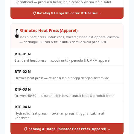
5 printhead — produksi besar, lebih cepat & warna lebih solid
📋 Katalog & Harga Rhinotec DTF Series →
Rhinotec Heat Press (Apparel)
🌡️
Mesin heat press untuk kaos, sweater, hoodie & apparel custom
— berbagai ukuran & fitur untuk semua skala produksi.
RTP-01 N
Standard heat press — cocok untuk pemula & UMKM apparel
RTP-02 N
Drawer heat press — efisiensi lebih tinggi dengan sistem laci
RTP-03 N
Drawer 40×60 — ukuran lebih besar untuk kaos & produk lebar
RTP-04 N
Hydraulic heat press — tekanan presisi tinggi untuk hasil
konsisten
📋 Katalog & Harga Rhinotec Heat Press (Apparel) →