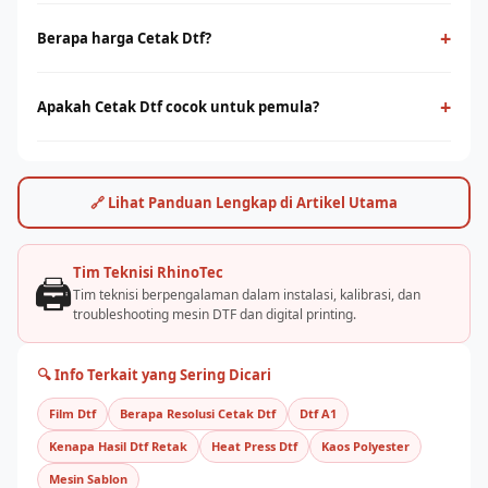
Cetak Dtf adalah teknologi cetak digital yang menggunakan
film PET sebagai media transfer ke berbagai jenis kain,
+
Berapa harga Cetak Dtf?
termasuk cotton. Cocok untuk cetak full-color dengan detail
Harga cetak dtf bervariasi tergantung ukuran print head dan
tinggi tanpa minimum order.
kapasitas produksi. Hubungi tim RhinoCare untuk
+
Apakah Cetak Dtf cocok untuk pemula?
mendapatkan penawaran terbaik dan simulasi ROI sesuai
Ya, cetak dtf cukup mudah dioperasikan dengan pelatihan yang
kebutuhan usaha Anda.
tepat. Rhino Indonesia menyediakan training dan
pendampingan after-sales agar bisnis sablon Anda cepat
🔗 Lihat Panduan Lengkap di Artikel Utama
berjalan.
Tim Teknisi RhinoTec
🖨️
Tim teknisi berpengalaman dalam instalasi, kalibrasi, dan
troubleshooting mesin DTF dan digital printing.
🔍 Info Terkait yang Sering Dicari
Film Dtf
Berapa Resolusi Cetak Dtf
Dtf A1
Kenapa Hasil Dtf Retak
Heat Press Dtf
Kaos Polyester
Mesin Sablon