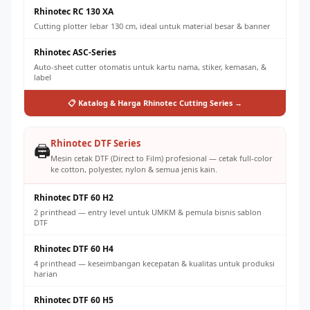
Rhinotec RC 130 XA
Cutting plotter lebar 130 cm, ideal untuk material besar & banner
Rhinotec ASC-Series
Auto-sheet cutter otomatis untuk kartu nama, stiker, kemasan, &
label
📋 Katalog & Harga Rhinotec Cutting Series →
Rhinotec DTF Series
🖨️
Mesin cetak DTF (Direct to Film) profesional — cetak full-color
ke cotton, polyester, nylon & semua jenis kain.
Rhinotec DTF 60 H2
2 printhead — entry level untuk UMKM & pemula bisnis sablon
DTF
Rhinotec DTF 60 H4
4 printhead — keseimbangan kecepatan & kualitas untuk produksi
harian
Rhinotec DTF 60 H5