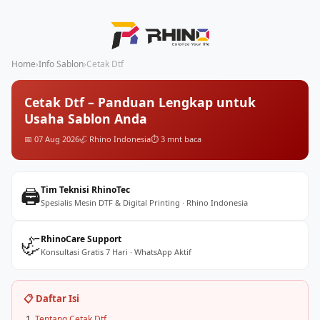
Home
›
Info Sablon
›
Cetak Dtf
Cetak Dtf – Panduan Lengkap untuk
Usaha Sablon Anda
📅 07 Aug 2026
🦏 Rhino Indonesia
⏱️ 3 mnt baca
🖨️
Tim Teknisi RhinoTec
Spesialis Mesin DTF & Digital Printing · Rhino Indonesia
🦏
RhinoCare Support
Konsultasi Gratis 7 Hari · WhatsApp Aktif
📋 Daftar Isi
Tentang Cetak Dtf