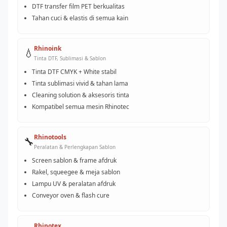
DTF transfer film PET berkualitas
Tahan cuci & elastis di semua kain
Rhinoink
💧
Tinta DTF, Sublimasi & Sablon
Tinta DTF CMYK + White stabil
Tinta sublimasi vivid & tahan lama
Cleaning solution & aksesoris tinta
Kompatibel semua mesin Rhinotec
Rhinotools
🔧
Peralatan & Perlengkapan Sablon
Screen sablon & frame afdruk
Rakel, squeegee & meja sablon
Lampu UV & peralatan afdruk
Conveyor oven & flash cure
Rhinotex