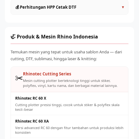
60cm
: Produktivitas lebih tinggi, ideal untuk UMKM aktif
Lakukan head cleaning rutin setiap hari sebelum dan
💰 Perhitungan HPP Cetak DTF
▾
Roll to Roll (>60cm)
: Kapasitas industri, untuk produksi
sesudah operasional
massal
Gunakan tinta original atau yang direkomendasikan
HPP per transfer DTF terdiri dari: tinta (~Rp 500–
Pilih sesuai volume order harian yang ditargetkan
supplier untuk mencegah clogging
1.500/lembar A4), powder adhesive (~Rp 200–500), listrik,
Jaga suhu ruangan 20–28°C dan kelembaban 40–60% RH
dan penyusutan mesin. Total biaya produksi umumnya Rp
🦏 Produk & Mesin Rhino Indonesia
Ganti powder adhesive secara teratur dan simpan dengan
2.000–5.000 per transfer A4, dengan harga jual pasar Rp
benar
8.000–25.000 tergantung ukuran dan desain.
Temukan mesin yang tepat untuk usaha sablon Anda — dari
Kalibrasi konveyor oven secara berkala untuk suhu cure
cutting, DTF, sublimasi, hingga laser & knitting:
yang konsisten
Rhinotec Cutting Series
✂️
Mesin cutting plotter berteknologi tinggi untuk stiker,
polyflex, vinyl, kartu nama, dan berbagai material lainnya.
Rhinotec RC 60 X
Cutting plotter presisi tinggi, cocok untuk stiker & polyflex skala
kecil–besar
Rhinotec RC 60 XA
Versi advanced RC 60 dengan fitur tambahan untuk produksi lebih
konsisten