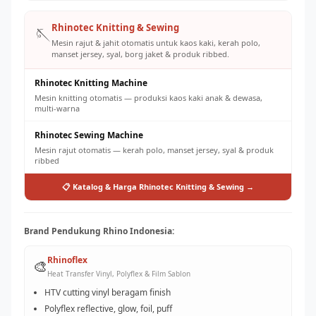
Rhinotec Knitting & Sewing
🪡
Mesin rajut & jahit otomatis untuk kaos kaki, kerah polo,
manset jersey, syal, borg jaket & produk ribbed.
Rhinotec Knitting Machine
Mesin knitting otomatis — produksi kaos kaki anak & dewasa,
multi-warna
Rhinotec Sewing Machine
Mesin rajut otomatis — kerah polo, manset jersey, syal & produk
ribbed
📋 Katalog & Harga Rhinotec Knitting & Sewing →
Brand Pendukung Rhino Indonesia:
Rhinoflex
🎨
Heat Transfer Vinyl, Polyflex & Film Sablon
HTV cutting vinyl beragam finish
Polyflex reflective, glow, foil, puff