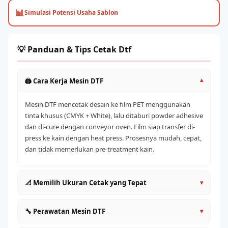
📊
Simulasi Potensi Usaha Sablon
💡 Panduan & Tips Cetak Dtf
🖨️ Cara Kerja Mesin DTF
▾
Mesin DTF mencetak desain ke film PET menggunakan
tinta khusus (CMYK + White), lalu ditaburi powder adhesive
dan di-cure dengan conveyor oven. Film siap transfer di-
press ke kain dengan heat press. Prosesnya mudah, cepat,
dan tidak memerlukan pre-treatment kain.
📐 Memilih Ukuran Cetak yang Tepat
▾
A4/A3 (30cm)
: Entry level, cocok untuk pemula dan
🔧 Perawatan Mesin DTF
▾
satuan