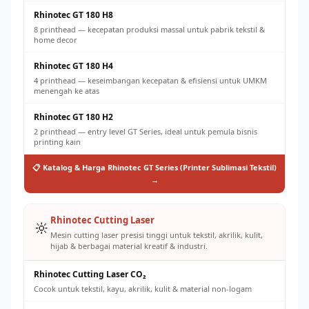
Rhinotec GT 180 H8
8 printhead — kecepatan produksi massal untuk pabrik tekstil &
home decor
Rhinotec GT 180 H4
4 printhead — keseimbangan kecepatan & efisiensi untuk UMKM
menengah ke atas
Rhinotec GT 180 H2
2 printhead — entry level GT Series, ideal untuk pemula bisnis
printing kain
📋 Katalog & Harga Rhinotec GT Series (Printer Sublimasi Tekstil)
→
Rhinotec Cutting Laser
🔆
Mesin cutting laser presisi tinggi untuk tekstil, akrilik, kulit,
hijab & berbagai material kreatif & industri.
Rhinotec Cutting Laser CO₂
Cocok untuk tekstil, kayu, akrilik, kulit & material non-logam