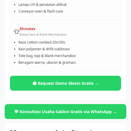
Lampu UV & peralatan afdruk
Conveyor oven & flash cure
Rhinotex
👕
Bahan Kain & Blank Merchandise
Kaos cotton combed 20s/30s
Kain polyester & drifit sublimasi
Tote bag, topi & blank merchandise
Beragam warna, ukuran & gramasi
🖨️ Request Demo Mesin Gratis →
💬 Konsultasi Usaha Sablon Gratis via WhatsApp →