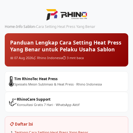
Home
›
Info Sablon
›
Cara Setting Heat Press Yang Benar
Panduan Lengkap Cara Setting Heat Press
Yang Benar untuk Pelaku Usaha Sablon
📅 07 Aug 2026
🦏 Rhino Indonesia
⏱️ 3 mnt baca
🌡️
Tim RhinoTec Heat Press
Spesialis Mesin Sublimasi & Heat Press · Rhino Indonesia
🦏
RhinoCare Support
Konsultasi Gratis 7 Hari · WhatsApp Aktif
📋 Daftar Isi
Tentang Cara Setting Heat Press Yang Benar