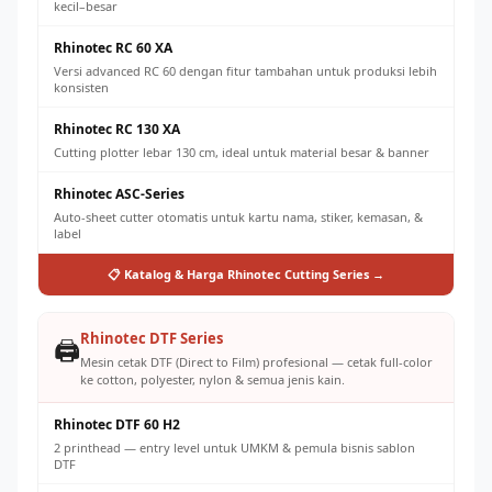
kecil–besar
Rhinotec RC 60 XA
Versi advanced RC 60 dengan fitur tambahan untuk produksi lebih
konsisten
Rhinotec RC 130 XA
Cutting plotter lebar 130 cm, ideal untuk material besar & banner
Rhinotec ASC-Series
Auto-sheet cutter otomatis untuk kartu nama, stiker, kemasan, &
label
📋 Katalog & Harga Rhinotec Cutting Series →
Rhinotec DTF Series
🖨️
Mesin cetak DTF (Direct to Film) profesional — cetak full-color
ke cotton, polyester, nylon & semua jenis kain.
Rhinotec DTF 60 H2
2 printhead — entry level untuk UMKM & pemula bisnis sablon
DTF