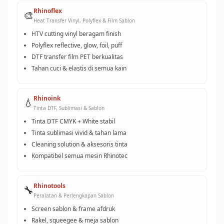
Rhinoflex
🎨
Heat Transfer Vinyl, Polyflex & Film Sablon
HTV cutting vinyl beragam finish
Polyflex reflective, glow, foil, puff
DTF transfer film PET berkualitas
Tahan cuci & elastis di semua kain
Rhinoink
💧
Tinta DTF, Sublimasi & Sablon
Tinta DTF CMYK + White stabil
Tinta sublimasi vivid & tahan lama
Cleaning solution & aksesoris tinta
Kompatibel semua mesin Rhinotec
Rhinotools
🔧
Peralatan & Perlengkapan Sablon
Screen sablon & frame afdruk
Rakel, squeegee & meja sablon