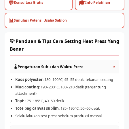
💬
🎓
Konsultasi Gratis
Info Pelatihan
📊
Simulasi Potensi Usaha Sablon
💡 Panduan & Tips Cara Setting Heat Press Yang
Benar
🌡️ Pengaturan Suhu dan Waktu Press
▾
Kaos polyester
: 180–190°C, 45–55 detik, tekanan sedang
Mug coating
: 190–200°C, 180–210 detik (tergantung
attachment)
Topi
: 175–185°C, 40–50 detik
Tote bag canvas sublim
: 185–195°C, 50–60 detik
Selalu lakukan test press sebelum produksi massal