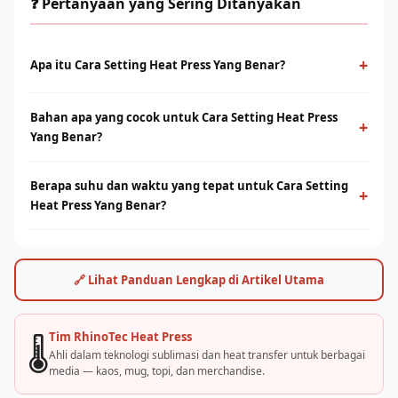
❓ Pertanyaan yang Sering Ditanyakan
+
Apa itu Cara Setting Heat Press Yang Benar?
Cara Setting Heat Press Yang Benar adalah proses cetak
Bahan apa yang cocok untuk Cara Setting Heat Press
menggunakan panas dan tekanan untuk mentransfer tinta ke
+
Yang Benar?
media berbahan polyester. Menghasilkan warna tajam, tahan
lama, dan tidak terasa di permukaan.
Sublimasi bekerja optimal pada bahan polyester 100% atau
Berapa suhu dan waktu yang tepat untuk Cara Setting
campuran poly tinggi. Untuk kaos cotton, teknologi DTF dari
+
Heat Press Yang Benar?
Rhino Indonesia bisa menjadi alternatif terbaik.
Umumnya suhu 180–200°C selama 30–60 detik, tergantung
jenis bahan dan mesin. Rhino Indonesia menyediakan panduan
settingan optimal dan pelatihan langsung.
🔗 Lihat Panduan Lengkap di Artikel Utama
Tim RhinoTec Heat Press
🌡️
Ahli dalam teknologi sublimasi dan heat transfer untuk berbagai
media — kaos, mug, topi, dan merchandise.