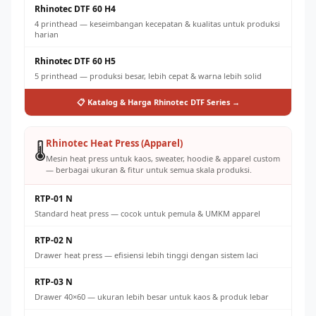
Rhinotec DTF 60 H4
4 printhead — keseimbangan kecepatan & kualitas untuk produksi
harian
Rhinotec DTF 60 H5
5 printhead — produksi besar, lebih cepat & warna lebih solid
📋 Katalog & Harga Rhinotec DTF Series →
Rhinotec Heat Press (Apparel)
🌡️
Mesin heat press untuk kaos, sweater, hoodie & apparel custom
— berbagai ukuran & fitur untuk semua skala produksi.
RTP-01 N
Standard heat press — cocok untuk pemula & UMKM apparel
RTP-02 N
Drawer heat press — efisiensi lebih tinggi dengan sistem laci
RTP-03 N
Drawer 40×60 — ukuran lebih besar untuk kaos & produk lebar