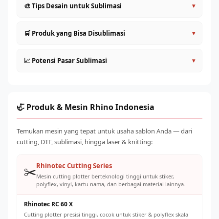
🎨 Tips Desain untuk Sublimasi
▾
Desain dalam mode warna CMYK untuk prediksi warna
🛒 Produk yang Bisa Disublimasi
▾
yang lebih akurat
Tambahkan 3–5mm bleed di semua sisi untuk
Kaos dan pakaian polyester (jersey, baju olahraga, kostum
📈 Potensi Pasar Sublimasi
▾
menghindari pinggiran putih
tim)
Warna akan terlihat lebih gelap di layar — kalibrasi
Mug, gelas, tumbler (dengan coating sublimasi)
Permintaan merchandise sublimasi terus meningkat dari
monitor dengan hasil print nyata
Topi, cap baseball, bucket hat polyester
segmen: olahraga (jersey tim), komunitas (kaos
Resolusi minimal 150–200 DPI pada ukuran sebenarnya
Tote bag, case HP, bantal, selimut fleece
gathering), korporat (merchandise promosi), dan personal
🦏 Produk & Mesin Rhino Indonesia
Simpan dalam format TIFF atau PDF untuk kualitas cetak
(custom gifts). Modal awal relatif rendah dengan potensi
Produk korporat: ID card holder, lanyard, merchandise
terbaik
margin 60–150% per produk jadi.
kantor
Temukan mesin yang tepat untuk usaha sablon Anda — dari
cutting, DTF, sublimasi, hingga laser & knitting:
Rhinotec Cutting Series
✂️
Mesin cutting plotter berteknologi tinggi untuk stiker,
polyflex, vinyl, kartu nama, dan berbagai material lainnya.
Rhinotec RC 60 X
Cutting plotter presisi tinggi, cocok untuk stiker & polyflex skala