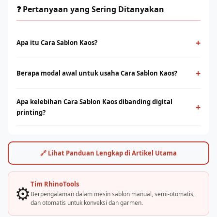
❓ Pertanyaan yang Sering Ditanyakan
+
Apa itu Cara Sablon Kaos?
Cara Sablon Kaos adalah metode cetak konvensional
menggunakan screen dan tinta yang ditekan ke permukaan
+
Berapa modal awal untuk usaha Cara Sablon Kaos?
kain. Cocok untuk produksi massal dengan desain solid dan
Modal bervariasi tergantung skala usaha, mulai dari paket
tahan lama.
Apa kelebihan Cara Sablon Kaos dibanding digital
starter manual hingga mesin otomatis. Konsultasikan dengan
+
printing?
tim Rhino Indonesia untuk simulasi usaha sesuai budget Anda.
Sablon unggul di produksi massal dengan biaya per unit lebih
rendah. Digital printing (DTF/sublimasi) unggul untuk order
satuan, full-color, dan desain detail. Keduanya bisa saling
🔗 Lihat Panduan Lengkap di Artikel Utama
melengkapi.
Tim RhinoTools
⚙️
Berpengalaman dalam mesin sablon manual, semi-otomatis,
dan otomatis untuk konveksi dan garmen.