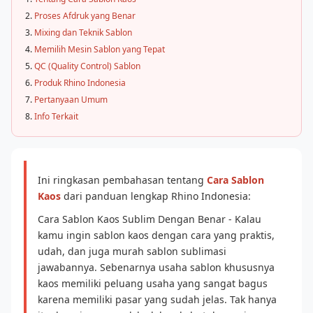
Proses Afdruk yang Benar
Mixing dan Teknik Sablon
Memilih Mesin Sablon yang Tepat
QC (Quality Control) Sablon
Produk Rhino Indonesia
Pertanyaan Umum
Info Terkait
Ini ringkasan pembahasan tentang
Cara Sablon
Kaos
dari panduan lengkap Rhino Indonesia:
Cara Sablon Kaos Sublim Dengan Benar - Kalau
kamu ingin sablon kaos dengan cara yang praktis,
udah, dan juga murah sablon sublimasi
jawabannya. Sebenarnya usaha sablon khususnya
kaos memiliki peluang usaha yang sangat bagus
karena memiliki pasar yang sudah jelas. Tak hanya