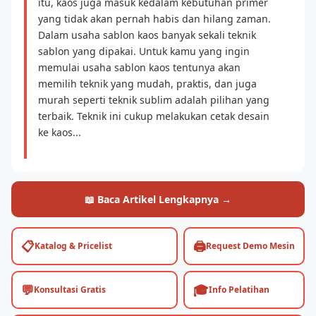
itu, kaos juga masuk kedalam kebutuhan primer
yang tidak akan pernah habis dan hilang zaman.
Dalam usaha sablon kaos banyak sekali teknik
sablon yang dipakai. Untuk kamu yang ingin
memulai usaha sablon kaos tentunya akan
memilih teknik yang mudah, praktis, dan juga
murah seperti teknik sublim adalah pilihan yang
terbaik. Teknik ini cukup melakukan cetak desain
ke kaos...
📖 Baca Artikel Lengkapnya →
📋
🖨️
Katalog & Pricelist
Request Demo Mesin
💬
🎓
Konsultasi Gratis
Info Pelatihan