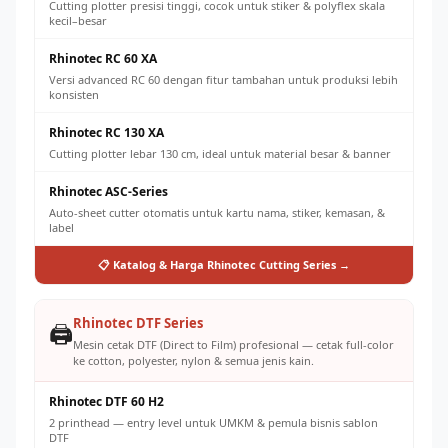
Cutting plotter presisi tinggi, cocok untuk stiker & polyflex skala
kecil–besar
Rhinotec RC 60 XA
Versi advanced RC 60 dengan fitur tambahan untuk produksi lebih
konsisten
Rhinotec RC 130 XA
Cutting plotter lebar 130 cm, ideal untuk material besar & banner
Rhinotec ASC-Series
Auto-sheet cutter otomatis untuk kartu nama, stiker, kemasan, &
label
📋 Katalog & Harga Rhinotec Cutting Series →
Rhinotec DTF Series
🖨️
Mesin cetak DTF (Direct to Film) profesional — cetak full-color
ke cotton, polyester, nylon & semua jenis kain.
Rhinotec DTF 60 H2
2 printhead — entry level untuk UMKM & pemula bisnis sablon
DTF