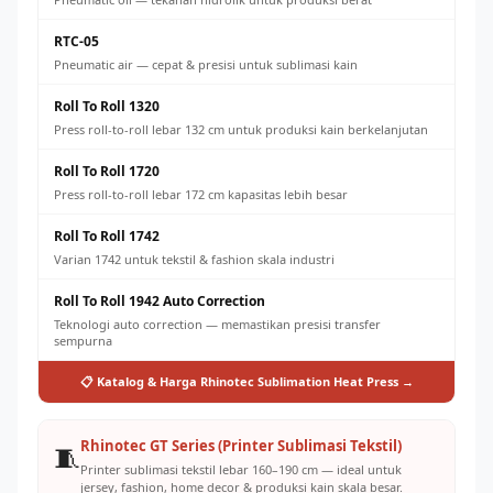
RTC-05
Pneumatic air — cepat & presisi untuk sublimasi kain
Roll To Roll 1320
Press roll-to-roll lebar 132 cm untuk produksi kain berkelanjutan
Roll To Roll 1720
Press roll-to-roll lebar 172 cm kapasitas lebih besar
Roll To Roll 1742
Varian 1742 untuk tekstil & fashion skala industri
Roll To Roll 1942 Auto Correction
Teknologi auto correction — memastikan presisi transfer
sempurna
📋 Katalog & Harga Rhinotec Sublimation Heat Press →
Rhinotec GT Series (Printer Sublimasi Tekstil)
🧵
Printer sublimasi tekstil lebar 160–190 cm — ideal untuk
jersey, fashion, home decor & produksi kain skala besar.