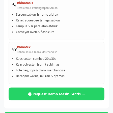
Rhinotools
🔧
Peralatan & Perlengkapan Sablon
Screen sablon & frame afdruk
Rakel, squeegee & meja sablon
Lampu UV & peralatan afdruk
Conveyor oven & flash cure
Rhinotex
👕
Bahan Kain & Blank Merchandise
Kaos cotton combed 20s/30s
Kain polyester & drifit sublimasi
Tote bag, topi & blank merchandise
Beragam warna, ukuran & gramasi
🖨️ Request Demo Mesin Gratis →