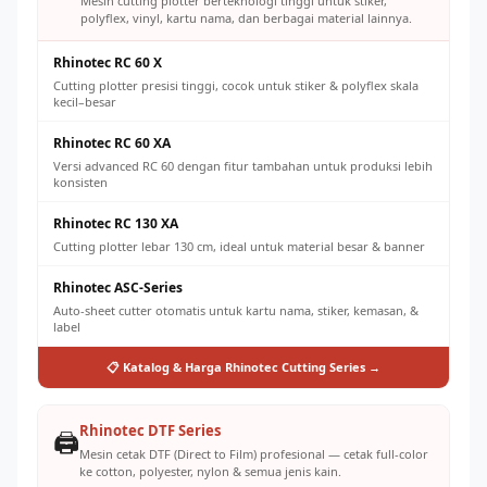
referral
Mesin cutting plotter berteknologi tinggi untuk stiker,
polyflex, vinyl, kartu nama, dan berbagai material lainnya.
Rhinotec RC 60 X
Cutting plotter presisi tinggi, cocok untuk stiker & polyflex skala
kecil–besar
Rhinotec RC 60 XA
Versi advanced RC 60 dengan fitur tambahan untuk produksi lebih
konsisten
Rhinotec RC 130 XA
Cutting plotter lebar 130 cm, ideal untuk material besar & banner
Rhinotec ASC-Series
Auto-sheet cutter otomatis untuk kartu nama, stiker, kemasan, &
label
📋 Katalog & Harga Rhinotec Cutting Series →
Rhinotec DTF Series
🖨️
Mesin cetak DTF (Direct to Film) profesional — cetak full-color
ke cotton, polyester, nylon & semua jenis kain.