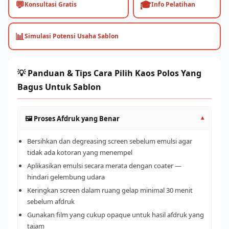
💬
🎓
Konsultasi Gratis
Info Pelatihan
📊
Simulasi Potensi Usaha Sablon
💡 Panduan & Tips Cara Pilih Kaos Polos Yang
Bagus Untuk Sablon
🖼️ Proses Afdruk yang Benar
▾
Bersihkan dan degreasing screen sebelum emulsi agar
tidak ada kotoran yang menempel
Aplikasikan emulsi secara merata dengan coater —
hindari gelembung udara
Keringkan screen dalam ruang gelap minimal 30 menit
sebelum afdruk
Gunakan film yang cukup opaque untuk hasil afdruk yang
tajam