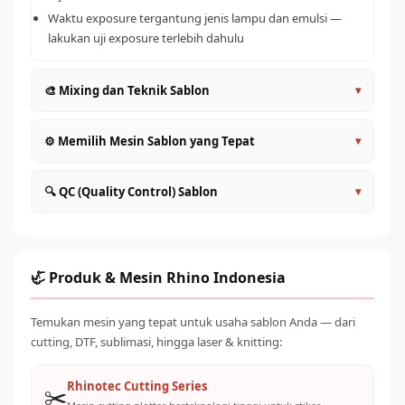
Waktu exposure tergantung jenis lampu dan emulsi —
lakukan uji exposure terlebih dahulu
🎨 Mixing dan Teknik Sablon
▾
Campur tinta rubber dengan base (extender) untuk
⚙️ Memilih Mesin Sablon yang Tepat
▾
mendapatkan transparansi yang diinginkan
Konsistensi tinta yang tepat: tidak terlalu kental
Manual 1 warna
: Modal minimal, cocok untuk pemula
🔍 QC (Quality Control) Sablon
▾
(tersumbat screen) maupun terlalu encer (bocor)
dan order kecil
Sudut rakel 45–70° dengan tekanan konsisten untuk hasil
Semi-otomatis
: Produktivitas meningkat 3–5x, investasi
Periksa ketajaman tepi desain dan kebersihan area negatif
yang rata
menengah
Uji ketahanan warna: cuci 5–10 kali dan periksa pudar
Lakukan print, flash (pemanasan cepat), lalu print lagi
Otomatis 4–8 warna
: Untuk produksi massal, ROI cepat
atau retak
🦏 Produk & Mesin Rhino Indonesia
untuk cetak berlapis
pada order besar
Lakukan uji stretch: regangkan kain untuk memastikan
Final cure dengan conveyor oven 160°C selama 60–90
Carousel otomatis
: Industri level, multi-warna presisi
tinta tidak retak
Temukan mesin yang tepat untuk usaha sablon Anda — dari
detik untuk plastisol
tinggi
cutting, DTF, sublimasi, hingga laser & knitting:
Cek konsistensi warna antar potong dalam satu batch
Konsultasikan dengan Rhino Indonesia sesuai target
produksi
kapasitas produksi
Standar QC yang ketat = pelanggan repeat order dan
Rhinotec Cutting Series
✂️