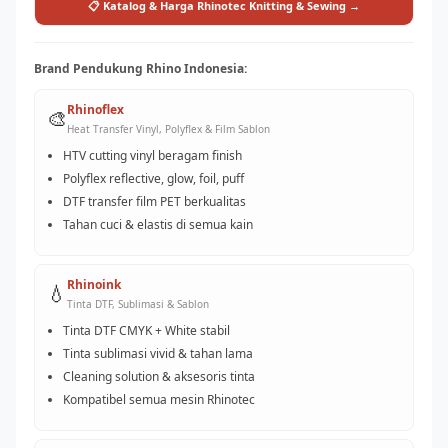
📋 Katalog & Harga Rhinotec Knitting & Sewing →
Brand Pendukung Rhino Indonesia:
Rhinoflex
🎨
Heat Transfer Vinyl, Polyflex & Film Sablon
HTV cutting vinyl beragam finish
Polyflex reflective, glow, foil, puff
DTF transfer film PET berkualitas
Tahan cuci & elastis di semua kain
Rhinoink
💧
Tinta DTF, Sublimasi & Sablon
Tinta DTF CMYK + White stabil
Tinta sublimasi vivid & tahan lama
Cleaning solution & aksesoris tinta
Kompatibel semua mesin Rhinotec