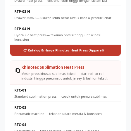
Drawer heat press — efisiensi lebih tinggi dengan sistem laci
RTP-03 N
Drawer 40×60 — ukuran lebih besar untuk kaos & produk lebar
RTP-04 N
Hydraulic heat press — tekanan presisi tinggi untuk hasil
konsisten
📋 Katalog & Harga Rhinotec Heat Press (Apparel) →
Rhinotec Sublimation Heat Press
🔄
Mesin press khusus sublimasi tekstil — dari roll-to-roll
industri hingga pneumatic untuk jersey & fashion tekstil.
RTC-01
Standard sublimation press — cocok untuk pemula sublimasi
RTC-03
Pneumatic machine — tekanan udara merata & konsisten
RTC-04
Pneumatic oil — tekanan hidrolik untuk produksi berat