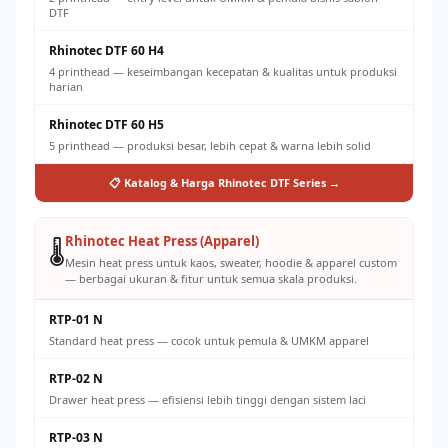
DTF
Rhinotec DTF 60 H4
4 printhead — keseimbangan kecepatan & kualitas untuk produksi
harian
Rhinotec DTF 60 H5
5 printhead — produksi besar, lebih cepat & warna lebih solid
📋 Katalog & Harga Rhinotec DTF Series →
Rhinotec Heat Press (Apparel)
🌡️
Mesin heat press untuk kaos, sweater, hoodie & apparel custom
— berbagai ukuran & fitur untuk semua skala produksi.
RTP-01 N
Standard heat press — cocok untuk pemula & UMKM apparel
RTP-02 N
Drawer heat press — efisiensi lebih tinggi dengan sistem laci
RTP-03 N