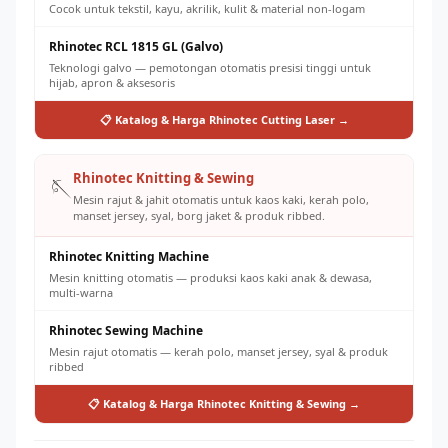
Cocok untuk tekstil, kayu, akrilik, kulit & material non-logam
Rhinotec RCL 1815 GL (Galvo)
Teknologi galvo — pemotongan otomatis presisi tinggi untuk
hijab, apron & aksesoris
📋 Katalog & Harga Rhinotec Cutting Laser →
Rhinotec Knitting & Sewing
🪡
Mesin rajut & jahit otomatis untuk kaos kaki, kerah polo,
manset jersey, syal, borg jaket & produk ribbed.
Rhinotec Knitting Machine
Mesin knitting otomatis — produksi kaos kaki anak & dewasa,
multi-warna
Rhinotec Sewing Machine
Mesin rajut otomatis — kerah polo, manset jersey, syal & produk
ribbed
📋 Katalog & Harga Rhinotec Knitting & Sewing →