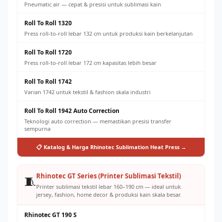
Pneumatic air — cepat & presisi untuk sublimasi kain
Roll To Roll 1320
Press roll-to-roll lebar 132 cm untuk produksi kain berkelanjutan
Roll To Roll 1720
Press roll-to-roll lebar 172 cm kapasitas lebih besar
Roll To Roll 1742
Varian 1742 untuk tekstil & fashion skala industri
Roll To Roll 1942 Auto Correction
Teknologi auto correction — memastikan presisi transfer
sempurna
📋 Katalog & Harga Rhinotec Sublimation Heat Press →
Rhinotec GT Series (Printer Sublimasi Tekstil)
🧵
Printer sublimasi tekstil lebar 160–190 cm — ideal untuk
jersey, fashion, home decor & produksi kain skala besar.
Rhinotec GT 190 S