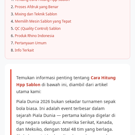
Proses Afdruk yang Benar
Mixing dan Teknik Sablon
Memilih Mesin Sablon yang Tepat
QC (Quality Control) Sablon
Produk Rhino Indonesia
Pertanyaan Umum
Info Terkait
Temukan informasi penting tentang
Cara Hitung
Hpp Sablon
di bawah ini, diambil dari artikel
utama kami:
Piala Dunia 2026 bukan sekadar turnamen sepak
bola biasa. Ini adalah event terbesar dalam
sejarah Piala Dunia — pertama kalinya digelar di
tiga negara sekaligus: Amerika Serikat, Kanada,
dan Meksiko, dengan total 48 tim yang berlaga.