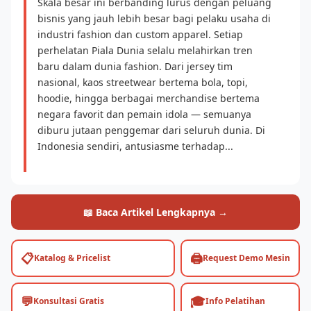
Skala besar ini berbanding lurus dengan peluang
bisnis yang jauh lebih besar bagi pelaku usaha di
industri fashion dan custom apparel. Setiap
perhelatan Piala Dunia selalu melahirkan tren
baru dalam dunia fashion. Dari jersey tim
nasional, kaos streetwear bertema bola, topi,
hoodie, hingga berbagai merchandise bertema
negara favorit dan pemain idola — semuanya
diburu jutaan penggemar dari seluruh dunia. Di
Indonesia sendiri, antusiasme terhadap...
📖 Baca Artikel Lengkapnya →
📋
🖨️
Katalog & Pricelist
Request Demo Mesin
💬
🎓
Konsultasi Gratis
Info Pelatihan