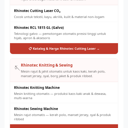
Rhinotec Cutting Laser CO₂
Cocok untuk tekstil, kayu, akrilik, kulit & material non-logam
Rhinotec RCL 1815 GL (Galvo)
Teknologi galvo — pemotongan otomatis presisi tinggi untuk
hijab, apron & aksesoris
📋 Katalog & Harga Rhinotec Cutting Laser →
Rhinotec Knitting & Sewing
🪡
Mesin rajut & jahit otomatis untuk kaos kaki, kerah polo,
manset jersey, syal, borg jaket & produk ribbed.
Rhinotec Knitting Machine
Mesin knitting otomatis — produksi kaos kaki anak & dewasa,
multi-warna
Rhinotec Sewing Machine
Mesin rajut otomatis — kerah polo, manset jersey, syal & produk
ribbed