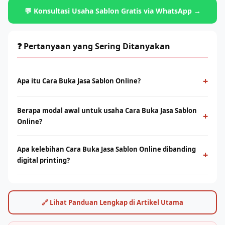
💬 Konsultasi Usaha Sablon Gratis via WhatsApp →
❓ Pertanyaan yang Sering Ditanyakan
+
Apa itu Cara Buka Jasa Sablon Online?
Cara Buka Jasa Sablon Online adalah metode cetak
Berapa modal awal untuk usaha Cara Buka Jasa Sablon
konvensional menggunakan screen dan tinta yang ditekan ke
+
Online?
permukaan kain. Cocok untuk produksi massal dengan desain
solid dan tahan lama.
Modal bervariasi tergantung skala usaha, mulai dari paket
Apa kelebihan Cara Buka Jasa Sablon Online dibanding
starter manual hingga mesin otomatis. Konsultasikan dengan
+
digital printing?
tim Rhino Indonesia untuk simulasi usaha sesuai budget Anda.
Sablon unggul di produksi massal dengan biaya per unit lebih
rendah. Digital printing (DTF/sublimasi) unggul untuk order
satuan, full-color, dan desain detail. Keduanya bisa saling
🔗 Lihat Panduan Lengkap di Artikel Utama
melengkapi.