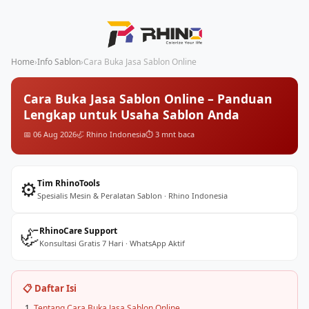
Home
›
Info Sablon
›
Cara Buka Jasa Sablon Online
Cara Buka Jasa Sablon Online – Panduan
Lengkap untuk Usaha Sablon Anda
📅 06 Aug 2026
🦏 Rhino Indonesia
⏱️ 3 mnt baca
⚙️
Tim RhinoTools
Spesialis Mesin & Peralatan Sablon · Rhino Indonesia
🦏
RhinoCare Support
Konsultasi Gratis 7 Hari · WhatsApp Aktif
📋 Daftar Isi
Tentang Cara Buka Jasa Sablon Online