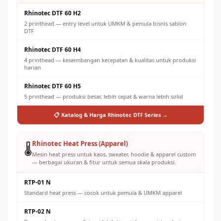
Rhinotec DTF 60 H2
2 printhead — entry level untuk UMKM & pemula bisnis sablon
DTF
Rhinotec DTF 60 H4
4 printhead — keseimbangan kecepatan & kualitas untuk produksi
harian
Rhinotec DTF 60 H5
5 printhead — produksi besar, lebih cepat & warna lebih solid
📋 Katalog & Harga Rhinotec DTF Series →
Rhinotec Heat Press (Apparel)
🌡️
Mesin heat press untuk kaos, sweater, hoodie & apparel custom
— berbagai ukuran & fitur untuk semua skala produksi.
RTP-01 N
Standard heat press — cocok untuk pemula & UMKM apparel
RTP-02 N