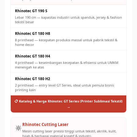
Rhinotec GT 190 S
Lebar 190 cm — kapasitas industri untuk spanduk, jersey & fashion
tekstil besar
Rhinotec GT 180 H8
8 printhead — kecepatan produksi massal untuk pabrik tekstil &
home decor
Rhinotec GT 180 H4
4 printhead — keseimbangan kecepatan & efisiensi untuk UMKM
menengah ke atas
Rhinotec GT 180 H2
2 printhead — entry level GT Series, ideal untuk pemula bisnis
printing kain
📋 Katalog & Harga Rhinotec GT Series (Printer Sublimasi Tekstil)
→
Rhinotec Cutting Laser
🔆
Mesin cutting laser presisi tinggi untuk tekstil, akrilik, kulit,
hijab & berbagai material kreatif & industri.