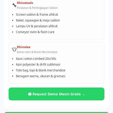
Rhinotools
🔧
Peralatan & Perlengkapan Sablon
Screen sablon & frame afdruk
Rakel, squeegee & meja sablon
Lampu UV & peralatan afdruk
Conveyor oven & flash cure
Rhinotex
👕
Bahan Kain & Blank Merchandise
Kaos cotton combed 20s/30s
Kain polyester & drifit sublimasi
Tote bag, topi & blank merchandise
Beragam warna, ukuran & gramasi
🖨️ Request Demo Mesin Gratis →