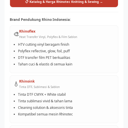
📋 Katalog & Harga Rhinotec Knitting & Sewing →
Brand Pendukung Rhino Indonesia:
Rhinoflex
🎨
Heat Transfer Vinyl, Polyflex & Film Sablon
HTV cutting vinyl beragam finish
Polyflex reflective, glow, foil, puff
DTF transfer film PET berkualitas
Tahan cuci & elastis di semua kain
Rhinoink
💧
Tinta DTF, Sublimasi & Sablon
Tinta DTF CMYK + White stabil
Tinta sublimasi vivid & tahan lama
Cleaning solution & aksesoris tinta
Kompatibel semua mesin Rhinotec