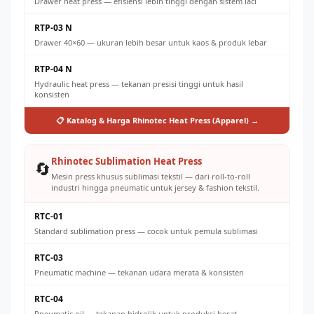
Drawer heat press — efisiensi lebih tinggi dengan sistem laci
RTP-03 N
Drawer 40×60 — ukuran lebih besar untuk kaos & produk lebar
RTP-04 N
Hydraulic heat press — tekanan presisi tinggi untuk hasil
konsisten
📋 Katalog & Harga Rhinotec Heat Press (Apparel) →
Rhinotec Sublimation Heat Press
🔄
Mesin press khusus sublimasi tekstil — dari roll-to-roll
industri hingga pneumatic untuk jersey & fashion tekstil.
RTC-01
Standard sublimation press — cocok untuk pemula sublimasi
RTC-03
Pneumatic machine — tekanan udara merata & konsisten
RTC-04
Pneumatic oil — tekanan hidrolik untuk produksi berat