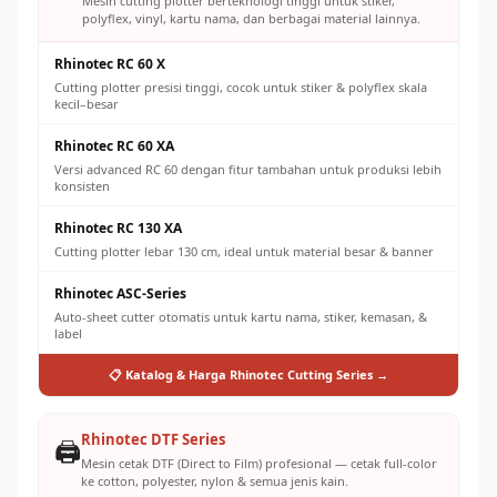
referral
Mesin cutting plotter berteknologi tinggi untuk stiker,
polyflex, vinyl, kartu nama, dan berbagai material lainnya.
Rhinotec RC 60 X
Cutting plotter presisi tinggi, cocok untuk stiker & polyflex skala
kecil–besar
Rhinotec RC 60 XA
Versi advanced RC 60 dengan fitur tambahan untuk produksi lebih
konsisten
Rhinotec RC 130 XA
Cutting plotter lebar 130 cm, ideal untuk material besar & banner
Rhinotec ASC-Series
Auto-sheet cutter otomatis untuk kartu nama, stiker, kemasan, &
label
📋 Katalog & Harga Rhinotec Cutting Series →
Rhinotec DTF Series
🖨️
Mesin cetak DTF (Direct to Film) profesional — cetak full-color
ke cotton, polyester, nylon & semua jenis kain.