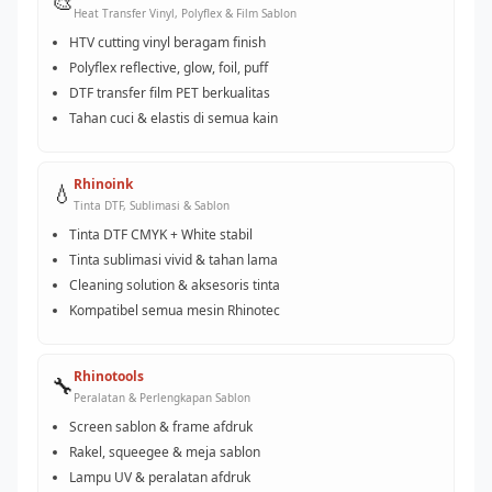
🎨
Heat Transfer Vinyl, Polyflex & Film Sablon
HTV cutting vinyl beragam finish
Polyflex reflective, glow, foil, puff
DTF transfer film PET berkualitas
Tahan cuci & elastis di semua kain
Rhinoink
💧
Tinta DTF, Sublimasi & Sablon
Tinta DTF CMYK + White stabil
Tinta sublimasi vivid & tahan lama
Cleaning solution & aksesoris tinta
Kompatibel semua mesin Rhinotec
Rhinotools
🔧
Peralatan & Perlengkapan Sablon
Screen sablon & frame afdruk
Rakel, squeegee & meja sablon
Lampu UV & peralatan afdruk