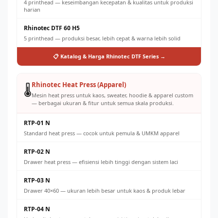
4 printhead — keseimbangan kecepatan & kualitas untuk produksi
harian
Rhinotec DTF 60 H5
5 printhead — produksi besar, lebih cepat & warna lebih solid
📋 Katalog & Harga Rhinotec DTF Series →
Rhinotec Heat Press (Apparel)
🌡️
Mesin heat press untuk kaos, sweater, hoodie & apparel custom
— berbagai ukuran & fitur untuk semua skala produksi.
RTP-01 N
Standard heat press — cocok untuk pemula & UMKM apparel
RTP-02 N
Drawer heat press — efisiensi lebih tinggi dengan sistem laci
RTP-03 N
Drawer 40×60 — ukuran lebih besar untuk kaos & produk lebar
RTP-04 N