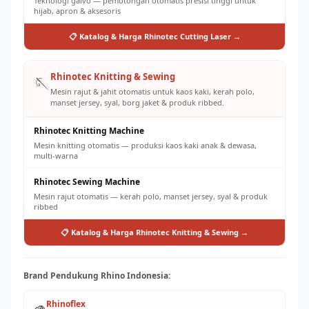
Teknologi galvo — pemotongan otomatis presisi tinggi untuk
hijab, apron & aksesoris
📋 Katalog & Harga Rhinotec Cutting Laser →
Rhinotec Knitting & Sewing
🪡
Mesin rajut & jahit otomatis untuk kaos kaki, kerah polo,
manset jersey, syal, borg jaket & produk ribbed.
Rhinotec Knitting Machine
Mesin knitting otomatis — produksi kaos kaki anak & dewasa,
multi-warna
Rhinotec Sewing Machine
Mesin rajut otomatis — kerah polo, manset jersey, syal & produk
ribbed
📋 Katalog & Harga Rhinotec Knitting & Sewing →
Brand Pendukung Rhino Indonesia:
Rhinoflex