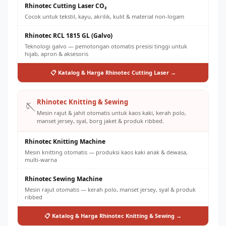
Rhinotec Cutting Laser CO₂
Cocok untuk tekstil, kayu, akrilik, kulit & material non-logam
Rhinotec RCL 1815 GL (Galvo)
Teknologi galvo — pemotongan otomatis presisi tinggi untuk
hijab, apron & aksesoris
📋 Katalog & Harga Rhinotec Cutting Laser →
Rhinotec Knitting & Sewing
🪡
Mesin rajut & jahit otomatis untuk kaos kaki, kerah polo,
manset jersey, syal, borg jaket & produk ribbed.
Rhinotec Knitting Machine
Mesin knitting otomatis — produksi kaos kaki anak & dewasa,
multi-warna
Rhinotec Sewing Machine
Mesin rajut otomatis — kerah polo, manset jersey, syal & produk
ribbed
📋 Katalog & Harga Rhinotec Knitting & Sewing →