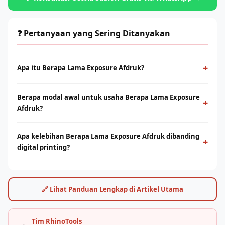
❓ Pertanyaan yang Sering Ditanyakan
+
Apa itu Berapa Lama Exposure Afdruk?
Berapa Lama Exposure Afdruk adalah metode cetak
Berapa modal awal untuk usaha Berapa Lama Exposure
konvensional menggunakan screen dan tinta yang ditekan ke
+
Afdruk?
permukaan kain. Cocok untuk produksi massal dengan desain
solid dan tahan lama.
Modal bervariasi tergantung skala usaha, mulai dari paket
Apa kelebihan Berapa Lama Exposure Afdruk dibanding
starter manual hingga mesin otomatis. Konsultasikan dengan
+
digital printing?
tim Rhino Indonesia untuk simulasi usaha sesuai budget Anda.
Sablon unggul di produksi massal dengan biaya per unit lebih
rendah. Digital printing (DTF/sublimasi) unggul untuk order
satuan, full-color, dan desain detail. Keduanya bisa saling
🔗 Lihat Panduan Lengkap di Artikel Utama
melengkapi.
Tim RhinoTools