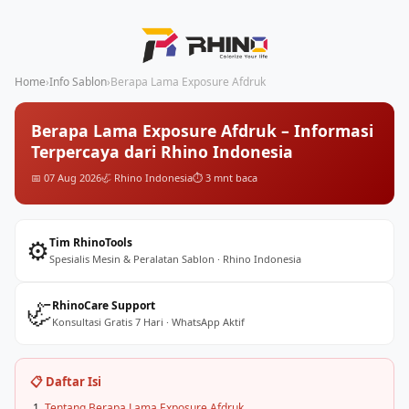
Home
›
Info Sablon
›
Berapa Lama Exposure Afdruk
Berapa Lama Exposure Afdruk – Informasi
Terpercaya dari Rhino Indonesia
📅 07 Aug 2026
🦏 Rhino Indonesia
⏱️ 3 mnt baca
⚙️
Tim RhinoTools
Spesialis Mesin & Peralatan Sablon · Rhino Indonesia
🦏
RhinoCare Support
Konsultasi Gratis 7 Hari · WhatsApp Aktif
📋 Daftar Isi
Tentang Berapa Lama Exposure Afdruk