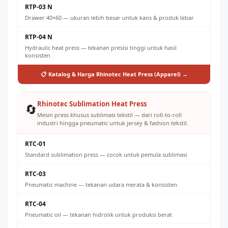
RTP-03 N
Drawer 40×60 — ukuran lebih besar untuk kaos & produk lebar
RTP-04 N
Hydraulic heat press — tekanan presisi tinggi untuk hasil
konsisten
📋 Katalog & Harga Rhinotec Heat Press (Apparel) →
Rhinotec Sublimation Heat Press
🔄
Mesin press khusus sublimasi tekstil — dari roll-to-roll
industri hingga pneumatic untuk jersey & fashion tekstil.
RTC-01
Standard sublimation press — cocok untuk pemula sublimasi
RTC-03
Pneumatic machine — tekanan udara merata & konsisten
RTC-04
Pneumatic oil — tekanan hidrolik untuk produksi berat