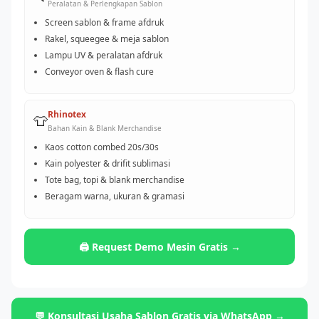
Peralatan & Perlengkapan Sablon
Screen sablon & frame afdruk
Rakel, squeegee & meja sablon
Lampu UV & peralatan afdruk
Conveyor oven & flash cure
Rhinotex
👕
Bahan Kain & Blank Merchandise
Kaos cotton combed 20s/30s
Kain polyester & drifit sublimasi
Tote bag, topi & blank merchandise
Beragam warna, ukuran & gramasi
🖨️ Request Demo Mesin Gratis →
💬 Konsultasi Usaha Sablon Gratis via WhatsApp →