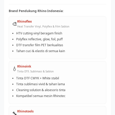
Brand Pendukung Rhino Indonesia:
Rhinoflex
🎨
Heat Transfer Vinyl, Polyflex & Film Sablon
HTV cutting vinyl beragam finish
Polyflex reflective, glow, foil, puff
DTF transfer film PET berkualitas
Tahan cuci & elastis di semua kain
Rhinoink
💧
Tinta DTF, Sublimasi & Sablon
Tinta DTF CMYK + White stabil
Tinta sublimasi vivid & tahan lama
Cleaning solution & aksesoris tinta
Kompatibel semua mesin Rhinotec
Rhinotools
🔧