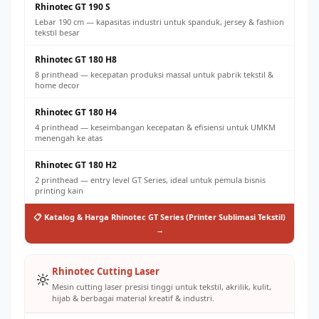
Rhinotec GT 190 S
Lebar 190 cm — kapasitas industri untuk spanduk, jersey & fashion
tekstil besar
Rhinotec GT 180 H8
8 printhead — kecepatan produksi massal untuk pabrik tekstil &
home decor
Rhinotec GT 180 H4
4 printhead — keseimbangan kecepatan & efisiensi untuk UMKM
menengah ke atas
Rhinotec GT 180 H2
2 printhead — entry level GT Series, ideal untuk pemula bisnis
printing kain
📋 Katalog & Harga Rhinotec GT Series (Printer Sublimasi Tekstil)
→
Rhinotec Cutting Laser
🔆
Mesin cutting laser presisi tinggi untuk tekstil, akrilik, kulit,
hijab & berbagai material kreatif & industri.