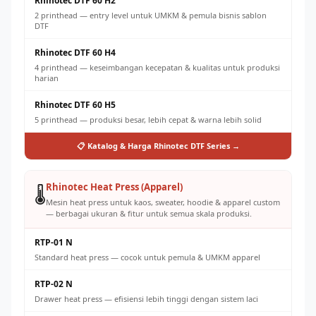
Rhinotec DTF 60 H2
2 printhead — entry level untuk UMKM & pemula bisnis sablon
DTF
Rhinotec DTF 60 H4
4 printhead — keseimbangan kecepatan & kualitas untuk produksi
harian
Rhinotec DTF 60 H5
5 printhead — produksi besar, lebih cepat & warna lebih solid
📋 Katalog & Harga Rhinotec DTF Series →
Rhinotec Heat Press (Apparel)
🌡️
Mesin heat press untuk kaos, sweater, hoodie & apparel custom
— berbagai ukuran & fitur untuk semua skala produksi.
RTP-01 N
Standard heat press — cocok untuk pemula & UMKM apparel
RTP-02 N
Drawer heat press — efisiensi lebih tinggi dengan sistem laci