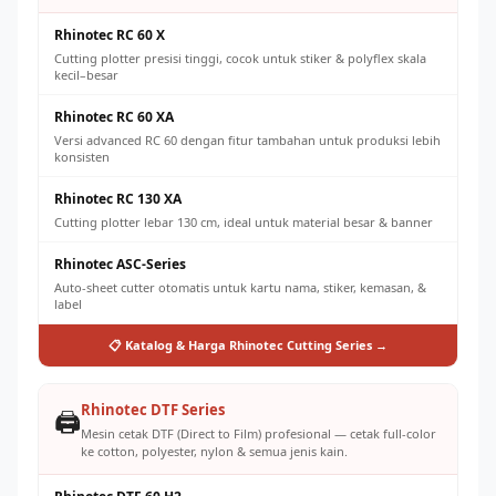
Rhinotec RC 60 X
Cutting plotter presisi tinggi, cocok untuk stiker & polyflex skala
kecil–besar
Rhinotec RC 60 XA
Versi advanced RC 60 dengan fitur tambahan untuk produksi lebih
konsisten
Rhinotec RC 130 XA
Cutting plotter lebar 130 cm, ideal untuk material besar & banner
Rhinotec ASC-Series
Auto-sheet cutter otomatis untuk kartu nama, stiker, kemasan, &
label
📋 Katalog & Harga Rhinotec Cutting Series →
Rhinotec DTF Series
🖨️
Mesin cetak DTF (Direct to Film) profesional — cetak full-color
ke cotton, polyester, nylon & semua jenis kain.