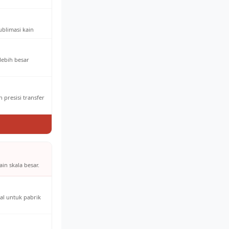
ublimasi kain
 lebih besar
 presisi transfer
in skala besar.
al untuk pabrik