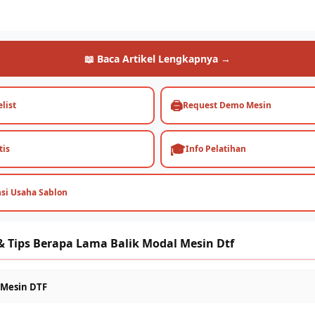
📖 Baca Artikel Lengkapnya →
🖨️
list
Request Demo Mesin
🎓
tis
Info Pelatihan
nsi Usaha Sablon
& Tips Berapa Lama Balik Modal Mesin Dtf
a Mesin DTF