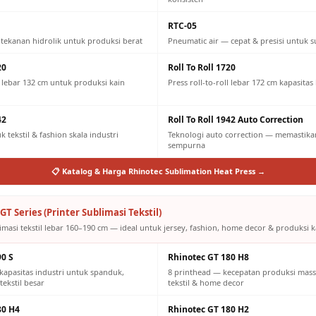
RTC-05
 tekanan hidrolik untuk produksi berat
Pneumatic air — cepat & presisi untuk s
20
Roll To Roll 1720
ll lebar 132 cm untuk produksi kain
Press roll-to-roll lebar 172 cm kapasitas
42
Roll To Roll 1942 Auto Correction
 tekstil & fashion skala industri
Teknologi auto correction — memastikan
sempurna
📋 Katalog & Harga Rhinotec Sublimation Heat Press →
GT Series (Printer Sublimasi Tekstil)
imasi tekstil lebar 160–190 cm — ideal untuk jersey, fashion, home decor & produksi ka
90 S
Rhinotec GT 180 H8
kapasitas industri untuk spanduk,
8 printhead — kecepatan produksi mass
tekstil besar
tekstil & home decor
80 H4
Rhinotec GT 180 H2