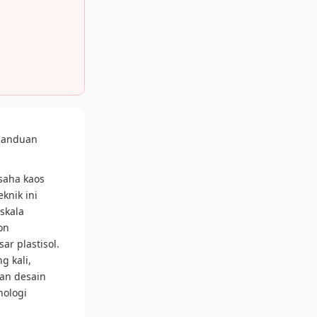
panduan
saha kaos
knik ini
skala
on
ar plastisol.
g kali,
an desain
nologi