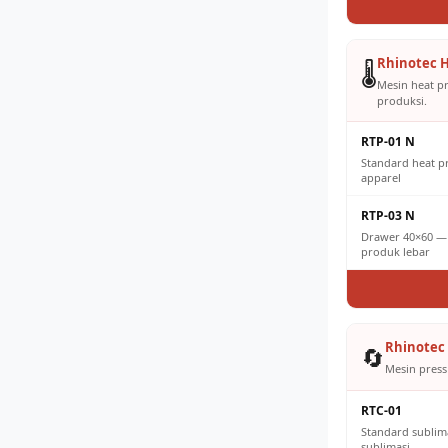
Rhinotec H
🌡️
Mesin heat p
produksi.
RTP-01 N
Standard heat 
apparel
RTP-03 N
Drawer 40×60 — 
produk lebar
Rhinotec 
🔄
Mesin press 
RTC-01
Standard sublim
sublimasi