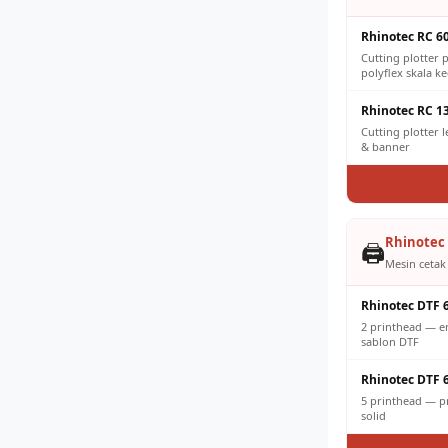
Rhinotec RC 6
Cutting plotter p
polyflex skala ke
Rhinotec RC 1
Cutting plotter 
& banner
Rhinotec 
🖨️
Mesin cetak 
Rhinotec DTF 
2 printhead — e
sablon DTF
Rhinotec DTF 
5 printhead — pr
solid