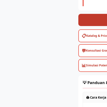
📋
Katalog & Price
💬
Konsultasi Gra
📊
Simulasi Pote
💡 Panduan 
🖨️ Cara Kerj