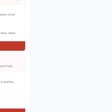
bahan untuk
ama, stiker,
jenis kain.
& kualitas