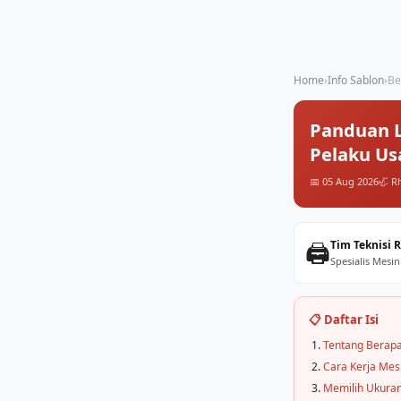
Home
›
Info Sablon
›
Be
Panduan L
Pelaku Us
📅 05 Aug 2026
🦏 R
🖨️
Tim Teknisi 
Spesialis Mesin
📋 Daftar Isi
Tentang Berapa
Cara Kerja Mes
Memilih Ukuran