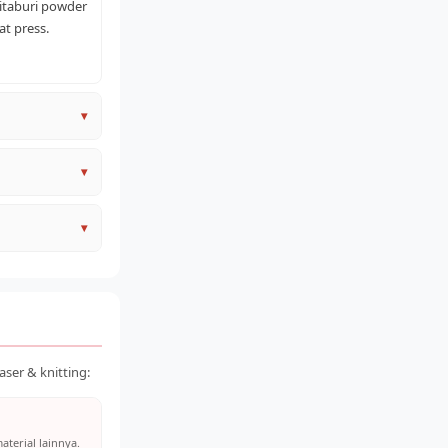
itaburi powder
at press.
▾
▾
▾
–500), listrik,
engan harga
ser & knitting:
aterial lainnya.