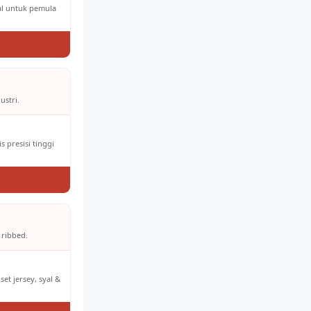
eal untuk pemula
ustri.
 presisi tinggi
 ribbed.
et jersey, syal &