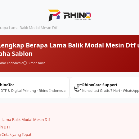
rapa Lama Balik Modal Mesin Dtf
engkap Berapa Lama Balik Modal Mesin Dtf 
aha Sablon
hino Indonesia
⏱️ 3 mnt baca
🦏
RhinoTec
RhinoCare Support
 DTF & Digital Printing · Rhino Indonesia
Konsultasi Gratis 7 Hari · WhatsApp
 Lama Balik Modal Mesin Dtf
in DTF
 Cetak yang Tepat