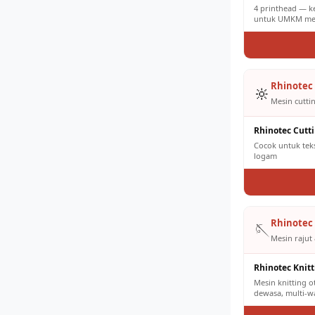
4 printhead — k
untuk UMKM men
Rhinotec 
🔆
Mesin cuttin
Rhinotec Cutt
Cocok untuk tekst
logam
Rhinotec 
🪡
Mesin rajut 
Rhinotec Knit
Mesin knitting 
dewasa, multi-w