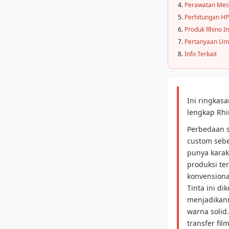
Perawatan Mes
Perhitungan HP
Produk Rhino I
Pertanyaan U
Info Terkait
Ini ringka
lengkap Rhi
Perbedaan s
custom sebe
punya karak
produksi ter
konvensiona
Tinta ini di
menjadikann
warna solid
transfer fil