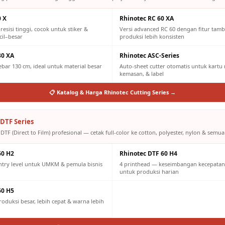
0 X
Rhinotec RC 60 XA
resisi tinggi, cocok untuk stiker &
Versi advanced RC 60 dengan fitur tam
cil–besar
produksi lebih konsisten
30 XA
Rhinotec ASC-Series
lebar 130 cm, ideal untuk material besar
Auto-sheet cutter otomatis untuk kartu n
kemasan, & label
📋 Katalog & Harga Rhinotec Cutting Series →
DTF Series
DTF (Direct to Film) profesional — cetak full-color ke cotton, polyester, nylon & semua 
60 H2
Rhinotec DTF 60 H4
ntry level untuk UMKM & pemula bisnis
4 printhead — keseimbangan kecepatan 
untuk produksi harian
60 H5
oduksi besar, lebih cepat & warna lebih