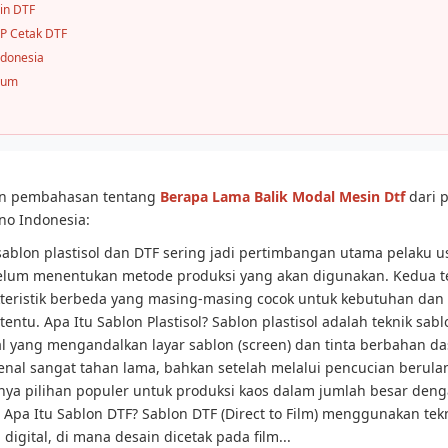
in DTF
P Cetak DTF
ndonesia
mum
san pembahasan tentang
Berapa Lama Balik Modal Mesin Dtf
dari 
no Indonesia:
ablon plastisol dan DTF sering jadi pertimbangan utama pelaku u
lum menentukan metode produksi yang akan digunakan. Kedua te
teristik berbeda yang masing-masing cocok untuk kebutuhan dan 
tentu. Apa Itu Sablon Plastisol? Sablon plastisol adalah teknik sabl
l yang mengandalkan layar sablon (screen) dan tinta berbahan das
kenal sangat tahan lama, bahkan setelah melalui pencucian berulan
ya pilihan populer untuk produksi kaos dalam jumlah besar deng
. Apa Itu Sablon DTF? Sablon DTF (Direct to Film) menggunakan tek
m digital, di mana desain dicetak pada film...