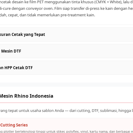
cetak desain ke film PET menggunakan tinta khusus (CMYK + White), lalu d
i-cure dengan conveyor oven. Film siap transfer di-press ke kain dengan he
ah, cepat, dan tidak memerlukan pre-treatment kain.
kuran Cetak yang Tepat
: Entry level, cocok untuk pemula dan satuan
 Mesin DTF
tivitas lebih tinggi, ideal untuk UMKM aktif
(>60cm)
: Kapasitas industri, untuk produksi massal
cleaning rutin setiap hari sebelum dan sesudah operasional
an HPP Cetak DTF
volume order harian yang ditargetkan
 original atau yang direkomendasikan supplier untuk mencegah clogging
angan 20–28°C dan kelembaban 40–60% RH
r DTF terdiri dari: tinta (~Rp 500–1.500/lembar A4), powder adhesive (~Rp 200
adhesive secara teratur dan simpan dengan benar
n mesin. Total biaya produksi umumnya Rp 2.000–5.000 per transfer A4, d
8.000–25.000 tergantung ukuran dan desain.
veyor oven secara berkala untuk suhu cure yang konsisten
 Mesin Rhino Indonesia
ng tepat untuk usaha sablon Anda — dari cutting, DTF, sublimasi, hingga la
Cutting Series
g plotter berteknologi tinggi untuk stiker, polyflex, vinyl, kartu nama, dan berbagai m