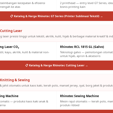
eseimbangan kecepatan & efisiensi
2 printhead — entry level GT Series, id
engah ke atas
bisnis printing kain
📋 Katalog & Harga Rhinotec GT Series (Printer Sublimasi Tekstil) →
Cutting Laser
g laser presisi tinggi untuk tekstil, akrilik, kulit, hijab & berbagai material kreatif & ind
ing Laser CO₂
Rhinotec RCL 1815 GL (Galvo)
il, kayu, akrilik, kulit & material non-
Teknologi galvo — pemotongan otomatis
untuk hijab, apron & aksesoris
📋 Katalog & Harga Rhinotec Cutting Laser →
Knitting & Sewing
& jahit otomatis untuk kaos kaki, kerah polo, manset jersey, syal, borg jaket & produk
ting Machine
Rhinotec Sewing Machine
otomatis — produksi kaos kaki anak &
Mesin rajut otomatis — kerah polo, mans
arna
produk ribbed