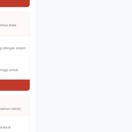
semua skala
ggi dengan sistem
tinggi untuk
ashion tekstil.
erata &