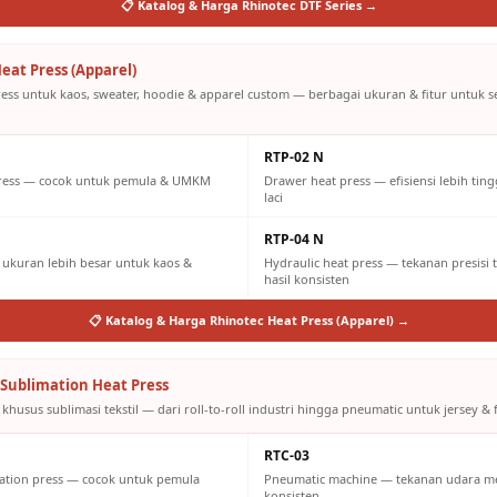
📋 Katalog & Harga Rhinotec DTF Series →
eat Press (Apparel)
ress untuk kaos, sweater, hoodie & apparel custom — berbagai ukuran & fitur untuk 
RTP-02 N
press — cocok untuk pemula & UMKM
Drawer heat press — efisiensi lebih tin
laci
RTP-04 N
ukuran lebih besar untuk kaos &
Hydraulic heat press — tekanan presisi 
hasil konsisten
📋 Katalog & Harga Rhinotec Heat Press (Apparel) →
Sublimation Heat Press
khusus sublimasi tekstil — dari roll-to-roll industri hingga pneumatic untuk jersey & f
RTC-03
ation press — cocok untuk pemula
Pneumatic machine — tekanan udara m
konsisten