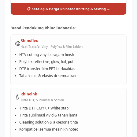
📋 Katalog & Harga Rhinotec Knitting & Sewing →
Brand Pendukung Rhino Indonesia:
Rhinoflex
🎨
Heat Transfer Vinyl, Polyflex & Film Sablon
HTV cutting vinyl beragam finish
Polyflex reflective, glow, foil, puff
DTF transfer film PET berkualitas
Tahan cuci & elastis di semua kain
Rhinoink
💧
Tinta DTF, Sublimasi & Sablon
Tinta DTF CMYK + White stabil
Tinta sublimasi vivid & tahan lama
Cleaning solution & aksesoris tinta
Kompatibel semua mesin Rhinotec