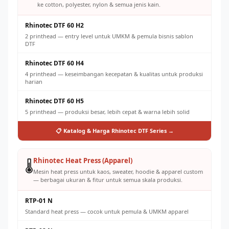
ke cotton, polyester, nylon & semua jenis kain.
Rhinotec DTF 60 H2
2 printhead — entry level untuk UMKM & pemula bisnis sablon
DTF
Rhinotec DTF 60 H4
4 printhead — keseimbangan kecepatan & kualitas untuk produksi
harian
Rhinotec DTF 60 H5
5 printhead — produksi besar, lebih cepat & warna lebih solid
📋 Katalog & Harga Rhinotec DTF Series →
Rhinotec Heat Press (Apparel)
🌡️
Mesin heat press untuk kaos, sweater, hoodie & apparel custom
— berbagai ukuran & fitur untuk semua skala produksi.
RTP-01 N
Standard heat press — cocok untuk pemula & UMKM apparel