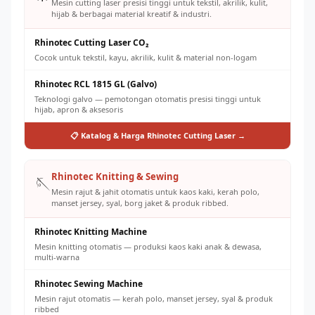
Mesin cutting laser presisi tinggi untuk tekstil, akrilik, kulit,
hijab & berbagai material kreatif & industri.
Rhinotec Cutting Laser CO₂
Cocok untuk tekstil, kayu, akrilik, kulit & material non-logam
Rhinotec RCL 1815 GL (Galvo)
Teknologi galvo — pemotongan otomatis presisi tinggi untuk
hijab, apron & aksesoris
📋 Katalog & Harga Rhinotec Cutting Laser →
Rhinotec Knitting & Sewing
🪡
Mesin rajut & jahit otomatis untuk kaos kaki, kerah polo,
manset jersey, syal, borg jaket & produk ribbed.
Rhinotec Knitting Machine
Mesin knitting otomatis — produksi kaos kaki anak & dewasa,
multi-warna
Rhinotec Sewing Machine
Mesin rajut otomatis — kerah polo, manset jersey, syal & produk
ribbed