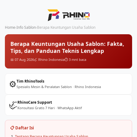
Home
›
Info Sablon
›
Berapa Keuntungan Usaha Sablon
Berapa Keuntungan Usaha Sablon: Fakta,
Tips, dan Panduan Teknis Lengkap
📅 07 Aug 2026
🦏 Rhino Indonesia
⏱️ 3 mnt baca
⚙️
Tim RhinoTools
Spesialis Mesin & Peralatan Sablon · Rhino Indonesia
🦏
RhinoCare Support
Konsultasi Gratis 7 Hari · WhatsApp Aktif
📋 Daftar Isi
Tentang Berapa Keuntungan Usaha Sablon