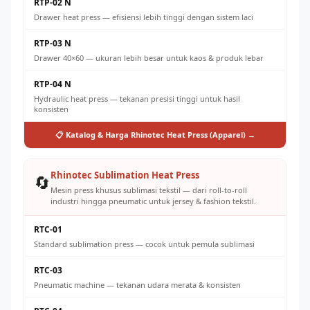
RTP-02 N
Drawer heat press — efisiensi lebih tinggi dengan sistem laci
RTP-03 N
Drawer 40×60 — ukuran lebih besar untuk kaos & produk lebar
RTP-04 N
Hydraulic heat press — tekanan presisi tinggi untuk hasil
konsisten
📋 Katalog & Harga Rhinotec Heat Press (Apparel) →
Rhinotec Sublimation Heat Press
🔄
Mesin press khusus sublimasi tekstil — dari roll-to-roll
industri hingga pneumatic untuk jersey & fashion tekstil.
RTC-01
Standard sublimation press — cocok untuk pemula sublimasi
RTC-03
Pneumatic machine — tekanan udara merata & konsisten