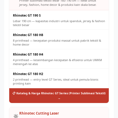
Printer sublimasi tekstil lebar 160–190 cm — ideal untuk
jersey, fashion, home decor & produksi kain skala besar.
Rhinotec GT 190 S
Lebar 190 cm — kapasitas industri untuk spanduk, jersey & fashion
tekstil besar
Rhinotec GT 180 H8
8 printhead — kecepatan produksi massal untuk pabrik tekstil &
home decor
Rhinotec GT 180 H4
4 printhead — keseimbangan kecepatan & efisiensi untuk UMKM
menengah ke atas
Rhinotec GT 180 H2
2 printhead — entry level GT Series, ideal untuk pemula bisnis
printing kain
📋 Katalog & Harga Rhinotec GT Series (Printer Sublimasi Tekstil)
→
Rhinotec Cutting Laser
🔆