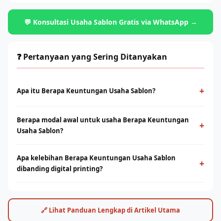
💬 Konsultasi Usaha Sablon Gratis via WhatsApp →
❓ Pertanyaan yang Sering Ditanyakan
+
Apa itu Berapa Keuntungan Usaha Sablon?
Berapa Keuntungan Usaha Sablon adalah metode cetak
Berapa modal awal untuk usaha Berapa Keuntungan
konvensional menggunakan screen dan tinta yang ditekan ke
+
Usaha Sablon?
permukaan kain. Cocok untuk produksi massal dengan desain
solid dan tahan lama.
Modal bervariasi tergantung skala usaha, mulai dari paket
Apa kelebihan Berapa Keuntungan Usaha Sablon
starter manual hingga mesin otomatis. Konsultasikan dengan
+
dibanding digital printing?
tim Rhino Indonesia untuk simulasi usaha sesuai budget Anda.
Sablon unggul di produksi massal dengan biaya per unit lebih
rendah. Digital printing (DTF/sublimasi) unggul untuk order
satuan, full-color, dan desain detail. Keduanya bisa saling
🔗 Lihat Panduan Lengkap di Artikel Utama
melengkapi.