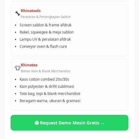
Rhinotools
🔧
Peralatan & Perlengkapan Sablon
Screen sablon & frame afdruk
Rakel, squeegee & meja sablon
Lampu UV & peralatan afdruk
Conveyor oven & flash cure
Rhinotex
👕
Bahan Kain & Blank Merchandise
Kaos cotton combed 20s/30s
Kain polyester & drifit sublimasi
Tote bag, topi & blank merchandise
Beragam warna, ukuran & gramasi
🖨️ Request Demo Mesin Gratis →