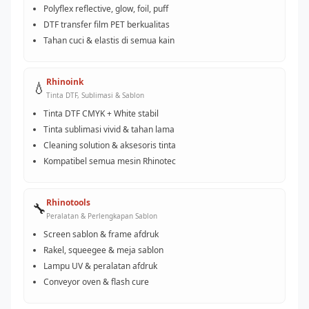
Polyflex reflective, glow, foil, puff
DTF transfer film PET berkualitas
Tahan cuci & elastis di semua kain
Rhinoink
💧
Tinta DTF, Sublimasi & Sablon
Tinta DTF CMYK + White stabil
Tinta sublimasi vivid & tahan lama
Cleaning solution & aksesoris tinta
Kompatibel semua mesin Rhinotec
Rhinotools
🔧
Peralatan & Perlengkapan Sablon
Screen sablon & frame afdruk
Rakel, squeegee & meja sablon
Lampu UV & peralatan afdruk
Conveyor oven & flash cure