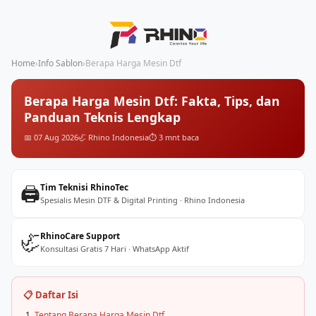
Home
›
Info Sablon
›
Berapa Harga Mesin Dtf
Berapa Harga Mesin Dtf: Fakta, Tips, dan
Panduan Teknis Lengkap
📅 07 Aug 2026
🦏 Rhino Indonesia
⏱️ 3 mnt baca
🖨️
Tim Teknisi RhinoTec
Spesialis Mesin DTF & Digital Printing · Rhino Indonesia
🦏
RhinoCare Support
Konsultasi Gratis 7 Hari · WhatsApp Aktif
📋 Daftar Isi
Tentang Berapa Harga Mesin Dtf