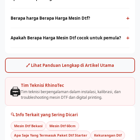
Berapa Harga Mesin Dtf adalah teknologi cetak digital yang
menggunakan film PET sebagai media transfer ke berbagai
+
Berapa harga Berapa Harga Mesin Dtf?
jenis kain, termasuk cotton. Cocok untuk cetak full-color
Harga berapa harga mesin dtf bervariasi tergantung ukuran
dengan detail tinggi tanpa minimum order.
print head dan kapasitas produksi. Hubungi tim RhinoCare
+
Apakah Berapa Harga Mesin Dtf cocok untuk pemula?
untuk mendapatkan penawaran terbaik dan simulasi ROI sesuai
Ya, berapa harga mesin dtf cukup mudah dioperasikan dengan
kebutuhan usaha Anda.
pelatihan yang tepat. Rhino Indonesia menyediakan training
dan pendampingan after-sales agar bisnis sablon Anda cepat
🔗 Lihat Panduan Lengkap di Artikel Utama
berjalan.
Tim Teknisi RhinoTec
🖨️
Tim teknisi berpengalaman dalam instalasi, kalibrasi, dan
troubleshooting mesin DTF dan digital printing.
🔍 Info Terkait yang Sering Dicari
Mesin Dtf Bekasi
Mesin Dtf 60cm
Apa Saja Yang Termasuk Paket Dtf Starter
Kekurangan Dtf