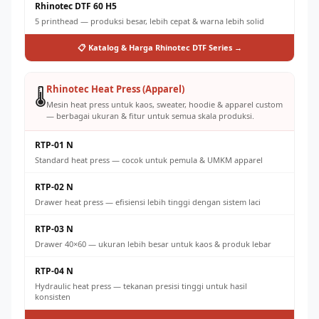
Rhinotec DTF 60 H5
5 printhead — produksi besar, lebih cepat & warna lebih solid
📋 Katalog & Harga Rhinotec DTF Series →
Rhinotec Heat Press (Apparel)
🌡️
Mesin heat press untuk kaos, sweater, hoodie & apparel custom
— berbagai ukuran & fitur untuk semua skala produksi.
RTP-01 N
Standard heat press — cocok untuk pemula & UMKM apparel
RTP-02 N
Drawer heat press — efisiensi lebih tinggi dengan sistem laci
RTP-03 N
Drawer 40×60 — ukuran lebih besar untuk kaos & produk lebar
RTP-04 N
Hydraulic heat press — tekanan presisi tinggi untuk hasil
konsisten