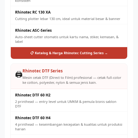
konsisten
Rhinotec RC 130 XA
Cutting plotter lebar 130 cm, ideal untuk material besar & banner
Rhinotec ASC-Series
Auto-sheet cutter otomatis untuk kartu nama, stiker, kemasan, &
label
📋 Katalog & Harga Rhinotec Cutting Series →
Rhinotec DTF Series
🖨️
Mesin cetak DTF (Direct to Film) profesional — cetak full-color
ke cotton, polyester, nylon & semua jenis kain.
Rhinotec DTF 60 H2
2 printhead — entry level untuk UMKM & pemula bisnis sablon
DTF
Rhinotec DTF 60 H4
4 printhead — keseimbangan kecepatan & kualitas untuk produksi
harian