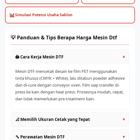
📊
Simulasi Potensi Usaha Sablon
💡 Panduan & Tips Berapa Harga Mesin Dtf
🖨️ Cara Kerja Mesin DTF
▾
Mesin DTF mencetak desain ke film PET menggunakan
tinta khusus (CMYK + White), lalu ditaburi powder adhesive
dan di-cure dengan conveyor oven. Film siap transfer di-
press ke kain dengan heat press. Prosesnya mudah, cepat,
dan tidak memerlukan pre-treatment kain.
📐 Memilih Ukuran Cetak yang Tepat
▾
A4/A3 (30cm)
: Entry level, cocok untuk pemula dan
🔧 Perawatan Mesin DTF
▾