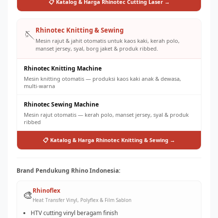
📋 Katalog & Harga Rhinotec Cutting Laser →
Rhinotec Knitting & Sewing
🪡
Mesin rajut & jahit otomatis untuk kaos kaki, kerah polo,
manset jersey, syal, borg jaket & produk ribbed.
Rhinotec Knitting Machine
Mesin knitting otomatis — produksi kaos kaki anak & dewasa,
multi-warna
Rhinotec Sewing Machine
Mesin rajut otomatis — kerah polo, manset jersey, syal & produk
ribbed
📋 Katalog & Harga Rhinotec Knitting & Sewing →
Brand Pendukung Rhino Indonesia:
Rhinoflex
🎨
Heat Transfer Vinyl, Polyflex & Film Sablon
HTV cutting vinyl beragam finish