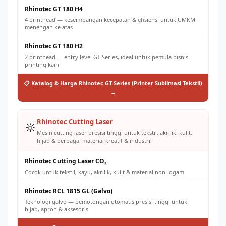
Rhinotec GT 180 H4
4 printhead — keseimbangan kecepatan & efisiensi untuk UMKM
menengah ke atas
Rhinotec GT 180 H2
2 printhead — entry level GT Series, ideal untuk pemula bisnis
printing kain
📋 Katalog & Harga Rhinotec GT Series (Printer Sublimasi Tekstil)
→
Rhinotec Cutting Laser
🔆
Mesin cutting laser presisi tinggi untuk tekstil, akrilik, kulit,
hijab & berbagai material kreatif & industri.
Rhinotec Cutting Laser CO₂
Cocok untuk tekstil, kayu, akrilik, kulit & material non-logam
Rhinotec RCL 1815 GL (Galvo)
Teknologi galvo — pemotongan otomatis presisi tinggi untuk
hijab, apron & aksesoris