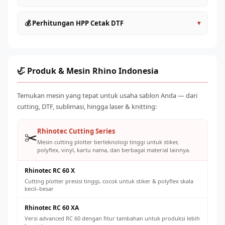
satuan
60cm
: Produktivitas lebih tinggi, ideal untuk UMKM aktif
Lakukan head cleaning rutin setiap hari sebelum dan
💰 Perhitungan HPP Cetak DTF
▾
Roll to Roll (>60cm)
: Kapasitas industri, untuk produksi
sesudah operasional
massal
Gunakan tinta original atau yang direkomendasikan
HPP per transfer DTF terdiri dari: tinta (~Rp 500–
Pilih sesuai volume order harian yang ditargetkan
supplier untuk mencegah clogging
1.500/lembar A4), powder adhesive (~Rp 200–500), listrik,
Jaga suhu ruangan 20–28°C dan kelembaban 40–60% RH
dan penyusutan mesin. Total biaya produksi umumnya Rp
🦏 Produk & Mesin Rhino Indonesia
Ganti powder adhesive secara teratur dan simpan dengan
2.000–5.000 per transfer A4, dengan harga jual pasar Rp
benar
8.000–25.000 tergantung ukuran dan desain.
Temukan mesin yang tepat untuk usaha sablon Anda — dari
Kalibrasi konveyor oven secara berkala untuk suhu cure
cutting, DTF, sublimasi, hingga laser & knitting:
yang konsisten
Rhinotec Cutting Series
✂️
Mesin cutting plotter berteknologi tinggi untuk stiker,
polyflex, vinyl, kartu nama, dan berbagai material lainnya.
Rhinotec RC 60 X
Cutting plotter presisi tinggi, cocok untuk stiker & polyflex skala
kecil–besar
Rhinotec RC 60 XA
Versi advanced RC 60 dengan fitur tambahan untuk produksi lebih