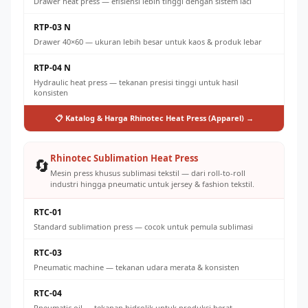
Drawer heat press — efisiensi lebih tinggi dengan sistem laci
RTP-03 N
Drawer 40×60 — ukuran lebih besar untuk kaos & produk lebar
RTP-04 N
Hydraulic heat press — tekanan presisi tinggi untuk hasil
konsisten
📋 Katalog & Harga Rhinotec Heat Press (Apparel) →
Rhinotec Sublimation Heat Press
🔄
Mesin press khusus sublimasi tekstil — dari roll-to-roll
industri hingga pneumatic untuk jersey & fashion tekstil.
RTC-01
Standard sublimation press — cocok untuk pemula sublimasi
RTC-03
Pneumatic machine — tekanan udara merata & konsisten
RTC-04
Pneumatic oil — tekanan hidrolik untuk produksi berat