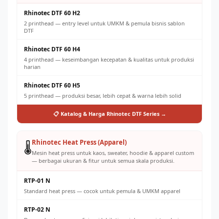
Rhinotec DTF 60 H2
2 printhead — entry level untuk UMKM & pemula bisnis sablon
DTF
Rhinotec DTF 60 H4
4 printhead — keseimbangan kecepatan & kualitas untuk produksi
harian
Rhinotec DTF 60 H5
5 printhead — produksi besar, lebih cepat & warna lebih solid
📋 Katalog & Harga Rhinotec DTF Series →
Rhinotec Heat Press (Apparel)
🌡️
Mesin heat press untuk kaos, sweater, hoodie & apparel custom
— berbagai ukuran & fitur untuk semua skala produksi.
RTP-01 N
Standard heat press — cocok untuk pemula & UMKM apparel
RTP-02 N