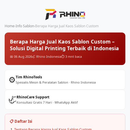
Home
›
Info Sablon
›
Berapa Harga Jual Kaos Sablon Custom
Berapa Harga Jual Kaos Sablon Custom –
Solusi Digital Printing Terbaik di Indonesia
📅 06 Aug 2026
🦏 Rhino Indonesia
⏱️ 3 mnt baca
⚙️
Tim RhinoTools
Spesialis Mesin & Peralatan Sablon · Rhino Indonesia
🦏
RhinoCare Support
Konsultasi Gratis 7 Hari · WhatsApp Aktif
📋 Daftar Isi
Tentang Berapa Harga Jual Kaos Sablon Custom