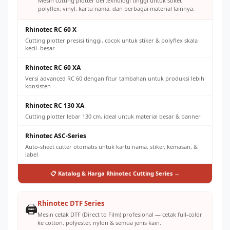
referral
Mesin cutting plotter berteknologi tinggi untuk stiker,
polyflex, vinyl, kartu nama, dan berbagai material lainnya.
Rhinotec RC 60 X
Cutting plotter presisi tinggi, cocok untuk stiker & polyflex skala
kecil–besar
Rhinotec RC 60 XA
Versi advanced RC 60 dengan fitur tambahan untuk produksi lebih
konsisten
Rhinotec RC 130 XA
Cutting plotter lebar 130 cm, ideal untuk material besar & banner
Rhinotec ASC-Series
Auto-sheet cutter otomatis untuk kartu nama, stiker, kemasan, &
label
📋 Katalog & Harga Rhinotec Cutting Series →
Rhinotec DTF Series
🖨️
Mesin cetak DTF (Direct to Film) profesional — cetak full-color
ke cotton, polyester, nylon & semua jenis kain.