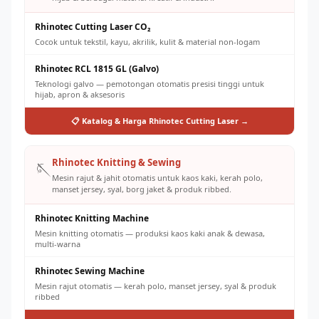
Rhinotec Cutting Laser CO₂
Cocok untuk tekstil, kayu, akrilik, kulit & material non-logam
Rhinotec RCL 1815 GL (Galvo)
Teknologi galvo — pemotongan otomatis presisi tinggi untuk
hijab, apron & aksesoris
📋 Katalog & Harga Rhinotec Cutting Laser →
Rhinotec Knitting & Sewing
🪡
Mesin rajut & jahit otomatis untuk kaos kaki, kerah polo,
manset jersey, syal, borg jaket & produk ribbed.
Rhinotec Knitting Machine
Mesin knitting otomatis — produksi kaos kaki anak & dewasa,
multi-warna
Rhinotec Sewing Machine
Mesin rajut otomatis — kerah polo, manset jersey, syal & produk
ribbed