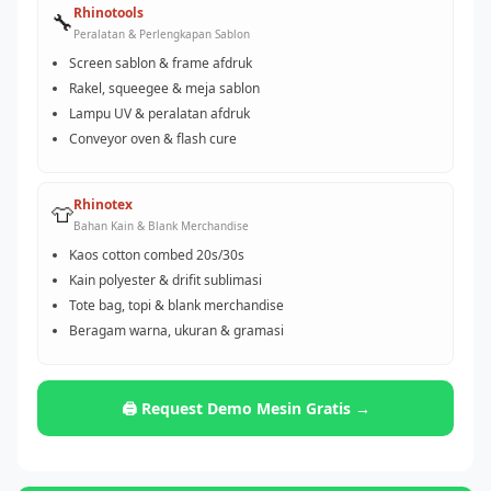
Rhinotools
🔧
Peralatan & Perlengkapan Sablon
Screen sablon & frame afdruk
Rakel, squeegee & meja sablon
Lampu UV & peralatan afdruk
Conveyor oven & flash cure
Rhinotex
👕
Bahan Kain & Blank Merchandise
Kaos cotton combed 20s/30s
Kain polyester & drifit sublimasi
Tote bag, topi & blank merchandise
Beragam warna, ukuran & gramasi
🖨️ Request Demo Mesin Gratis →