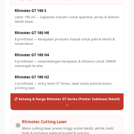
Rhinotec GT 190 S
Lebar 190 cm — kapasitas industri untuk spanduk, jersey & fashion
tekstil besar
Rhinotec GT 180 H8
8 printhead — kecepatan produksi massal untuk pabrik tekstil &
home decor
Rhinotec GT 180 H4
4 printhead — keseimbangan kecepatan & efisiensi untuk UMKM
menengah ke atas
Rhinotec GT 180 H2
2 printhead — entry level GT Series, ideal untuk pemula bisnis
printing kain
📋 Katalog & Harga Rhinotec GT Series (Printer Sublimasi Tekstil)
→
Rhinotec Cutting Laser
🔆
Mesin cutting laser presisi tinggi untuk tekstil, akrilik, kulit,
hijab & berbagai material kreatif & industri.