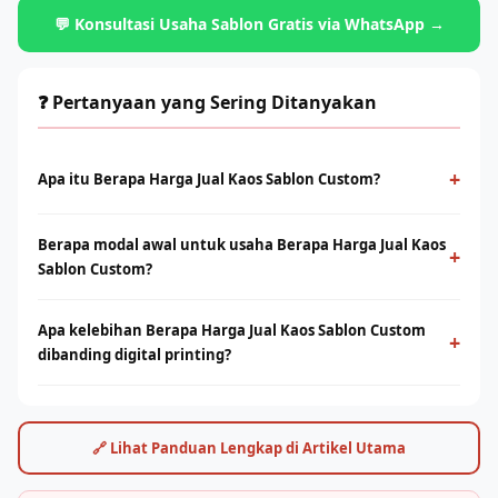
💬 Konsultasi Usaha Sablon Gratis via WhatsApp →
❓ Pertanyaan yang Sering Ditanyakan
+
Apa itu Berapa Harga Jual Kaos Sablon Custom?
Berapa Harga Jual Kaos Sablon Custom adalah metode cetak
Berapa modal awal untuk usaha Berapa Harga Jual Kaos
konvensional menggunakan screen dan tinta yang ditekan ke
+
Sablon Custom?
permukaan kain. Cocok untuk produksi massal dengan desain
solid dan tahan lama.
Modal bervariasi tergantung skala usaha, mulai dari paket
Apa kelebihan Berapa Harga Jual Kaos Sablon Custom
starter manual hingga mesin otomatis. Konsultasikan dengan
+
dibanding digital printing?
tim Rhino Indonesia untuk simulasi usaha sesuai budget Anda.
Sablon unggul di produksi massal dengan biaya per unit lebih
rendah. Digital printing (DTF/sublimasi) unggul untuk order
satuan, full-color, dan desain detail. Keduanya bisa saling
🔗 Lihat Panduan Lengkap di Artikel Utama
melengkapi.