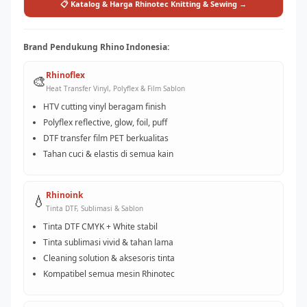
📋 Katalog & Harga Rhinotec Knitting & Sewing →
Brand Pendukung Rhino Indonesia:
Rhinoflex
🎨
Heat Transfer Vinyl, Polyflex & Film Sablon
HTV cutting vinyl beragam finish
Polyflex reflective, glow, foil, puff
DTF transfer film PET berkualitas
Tahan cuci & elastis di semua kain
Rhinoink
💧
Tinta DTF, Sublimasi & Sablon
Tinta DTF CMYK + White stabil
Tinta sublimasi vivid & tahan lama
Cleaning solution & aksesoris tinta
Kompatibel semua mesin Rhinotec