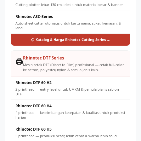
Cutting plotter lebar 130 cm, ideal untuk material besar & banner
Rhinotec ASC-Series
Auto-sheet cutter otomatis untuk kartu nama, stiker, kemasan, &
label
📋 Katalog & Harga Rhinotec Cutting Series →
Rhinotec DTF Series
🖨️
Mesin cetak DTF (Direct to Film) profesional — cetak full-color
ke cotton, polyester, nylon & semua jenis kain.
Rhinotec DTF 60 H2
2 printhead — entry level untuk UMKM & pemula bisnis sablon
DTF
Rhinotec DTF 60 H4
4 printhead — keseimbangan kecepatan & kualitas untuk produksi
harian
Rhinotec DTF 60 H5
5 printhead — produksi besar, lebih cepat & warna lebih solid