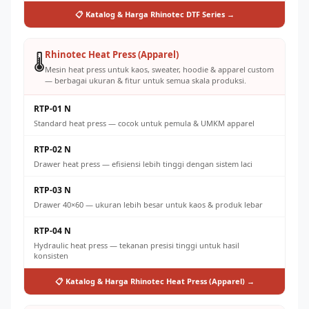
📋 Katalog & Harga Rhinotec DTF Series →
Rhinotec Heat Press (Apparel)
🌡️
Mesin heat press untuk kaos, sweater, hoodie & apparel custom
— berbagai ukuran & fitur untuk semua skala produksi.
RTP-01 N
Standard heat press — cocok untuk pemula & UMKM apparel
RTP-02 N
Drawer heat press — efisiensi lebih tinggi dengan sistem laci
RTP-03 N
Drawer 40×60 — ukuran lebih besar untuk kaos & produk lebar
RTP-04 N
Hydraulic heat press — tekanan presisi tinggi untuk hasil
konsisten
📋 Katalog & Harga Rhinotec Heat Press (Apparel) →