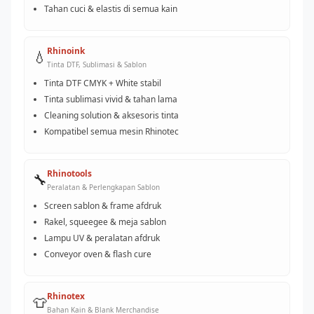
Tahan cuci & elastis di semua kain
Rhinoink
💧
Tinta DTF, Sublimasi & Sablon
Tinta DTF CMYK + White stabil
Tinta sublimasi vivid & tahan lama
Cleaning solution & aksesoris tinta
Kompatibel semua mesin Rhinotec
Rhinotools
🔧
Peralatan & Perlengkapan Sablon
Screen sablon & frame afdruk
Rakel, squeegee & meja sablon
Lampu UV & peralatan afdruk
Conveyor oven & flash cure
Rhinotex
👕
Bahan Kain & Blank Merchandise