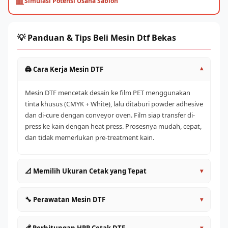
📊
Simulasi Potensi Usaha Sablon
💡 Panduan & Tips Beli Mesin Dtf Bekas
🖨️ Cara Kerja Mesin DTF
▾
Mesin DTF mencetak desain ke film PET menggunakan
tinta khusus (CMYK + White), lalu ditaburi powder adhesive
dan di-cure dengan conveyor oven. Film siap transfer di-
press ke kain dengan heat press. Prosesnya mudah, cepat,
dan tidak memerlukan pre-treatment kain.
📐 Memilih Ukuran Cetak yang Tepat
▾
A4/A3 (30cm)
: Entry level, cocok untuk pemula dan
🔧 Perawatan Mesin DTF
▾
satuan
60cm
: Produktivitas lebih tinggi, ideal untuk UMKM aktif
Lakukan head cleaning rutin setiap hari sebelum dan
▾