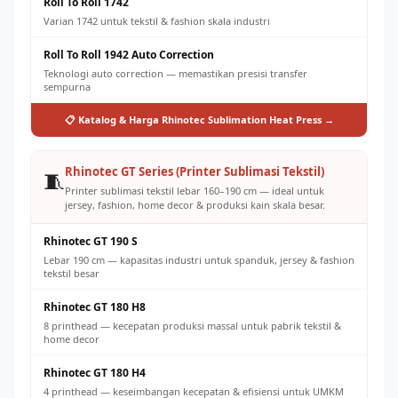
Roll To Roll 1742
Varian 1742 untuk tekstil & fashion skala industri
Roll To Roll 1942 Auto Correction
Teknologi auto correction — memastikan presisi transfer
sempurna
📋 Katalog & Harga Rhinotec Sublimation Heat Press →
Rhinotec GT Series (Printer Sublimasi Tekstil)
🧵
Printer sublimasi tekstil lebar 160–190 cm — ideal untuk
jersey, fashion, home decor & produksi kain skala besar.
Rhinotec GT 190 S
Lebar 190 cm — kapasitas industri untuk spanduk, jersey & fashion
tekstil besar
Rhinotec GT 180 H8
8 printhead — kecepatan produksi massal untuk pabrik tekstil &
home decor
Rhinotec GT 180 H4
4 printhead — keseimbangan kecepatan & efisiensi untuk UMKM