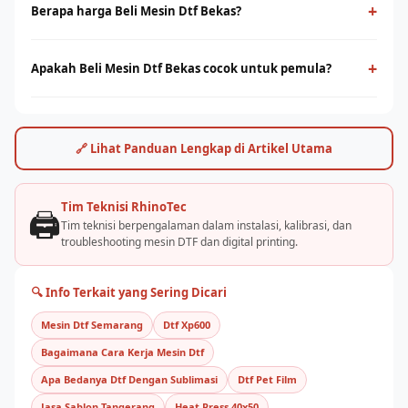
menggunakan film PET sebagai media transfer ke berbagai
+
Berapa harga Beli Mesin Dtf Bekas?
jenis kain, termasuk cotton. Cocok untuk cetak full-color
Harga beli mesin dtf bekas bervariasi tergantung ukuran print
dengan detail tinggi tanpa minimum order.
head dan kapasitas produksi. Hubungi tim RhinoCare untuk
+
Apakah Beli Mesin Dtf Bekas cocok untuk pemula?
mendapatkan penawaran terbaik dan simulasi ROI sesuai
Ya, beli mesin dtf bekas cukup mudah dioperasikan dengan
kebutuhan usaha Anda.
pelatihan yang tepat. Rhino Indonesia menyediakan training
dan pendampingan after-sales agar bisnis sablon Anda cepat
🔗 Lihat Panduan Lengkap di Artikel Utama
berjalan.
Tim Teknisi RhinoTec
🖨️
Tim teknisi berpengalaman dalam instalasi, kalibrasi, dan
troubleshooting mesin DTF dan digital printing.
🔍 Info Terkait yang Sering Dicari
Mesin Dtf Semarang
Dtf Xp600
Bagaimana Cara Kerja Mesin Dtf
Apa Bedanya Dtf Dengan Sublimasi
Dtf Pet Film
Jasa Sablon Tangerang
Heat Press 40x50