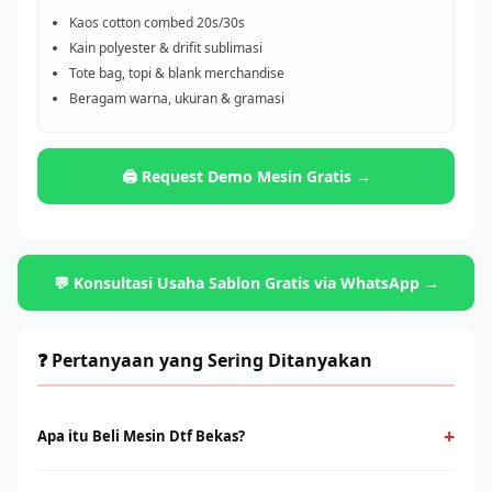
Kaos cotton combed 20s/30s
Kain polyester & drifit sublimasi
Tote bag, topi & blank merchandise
Beragam warna, ukuran & gramasi
🖨️ Request Demo Mesin Gratis →
💬 Konsultasi Usaha Sablon Gratis via WhatsApp →
❓ Pertanyaan yang Sering Ditanyakan
+
Apa itu Beli Mesin Dtf Bekas?
Beli Mesin Dtf Bekas adalah teknologi cetak digital yang