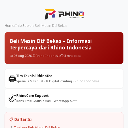
Home
›
Info Sablon
›
Beli Mesin Dtf Bekas
Beli Mesin Dtf Bekas – Informasi
Terpercaya dari Rhino Indonesia
📅 06 Aug 2026
🦏 Rhino Indonesia
⏱️ 3 mnt baca
🖨️
Tim Teknisi RhinoTec
Spesialis Mesin DTF & Digital Printing · Rhino Indonesia
🦏
RhinoCare Support
Konsultasi Gratis 7 Hari · WhatsApp Aktif
📋 Daftar Isi
Tentang Beli Mesin Dtf Bekas