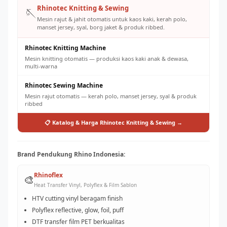
Rhinotec Knitting & Sewing
🪡
Mesin rajut & jahit otomatis untuk kaos kaki, kerah polo,
manset jersey, syal, borg jaket & produk ribbed.
Rhinotec Knitting Machine
Mesin knitting otomatis — produksi kaos kaki anak & dewasa,
multi-warna
Rhinotec Sewing Machine
Mesin rajut otomatis — kerah polo, manset jersey, syal & produk
ribbed
📋 Katalog & Harga Rhinotec Knitting & Sewing →
Brand Pendukung Rhino Indonesia:
Rhinoflex
🎨
Heat Transfer Vinyl, Polyflex & Film Sablon
HTV cutting vinyl beragam finish
Polyflex reflective, glow, foil, puff
DTF transfer film PET berkualitas