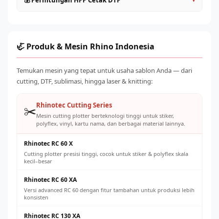
💰 Perhitungan HPP Cetak DTF
Roll to Roll (>60cm)
: Kapasitas industri, untuk produksi
sesudah operasional
massal
Gunakan tinta original atau yang direkomendasikan
HPP per transfer DTF terdiri dari: tinta (~Rp 500–
Pilih sesuai volume order harian yang ditargetkan
supplier untuk mencegah clogging
1.500/lembar A4), powder adhesive (~Rp 200–500), listrik,
Jaga suhu ruangan 20–28°C dan kelembaban 40–60% RH
dan penyusutan mesin. Total biaya produksi umumnya Rp
🦏 Produk & Mesin Rhino Indonesia
Ganti powder adhesive secara teratur dan simpan dengan
2.000–5.000 per transfer A4, dengan harga jual pasar Rp
benar
8.000–25.000 tergantung ukuran dan desain.
Temukan mesin yang tepat untuk usaha sablon Anda — dari
Kalibrasi konveyor oven secara berkala untuk suhu cure
cutting, DTF, sublimasi, hingga laser & knitting:
yang konsisten
Rhinotec Cutting Series
✂️
Mesin cutting plotter berteknologi tinggi untuk stiker,
polyflex, vinyl, kartu nama, dan berbagai material lainnya.
Rhinotec RC 60 X
Cutting plotter presisi tinggi, cocok untuk stiker & polyflex skala
kecil–besar
Rhinotec RC 60 XA
Versi advanced RC 60 dengan fitur tambahan untuk produksi lebih
konsisten
Rhinotec RC 130 XA