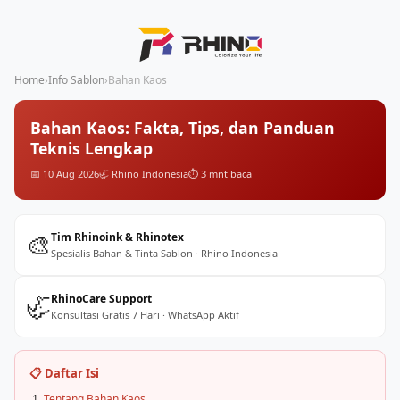
Home
›
Info Sablon
›
Bahan Kaos
Bahan Kaos: Fakta, Tips, dan Panduan
Teknis Lengkap
📅 10 Aug 2026
🦏 Rhino Indonesia
⏱️ 3 mnt baca
🎨
Tim Rhinoink & Rhinotex
Spesialis Bahan & Tinta Sablon · Rhino Indonesia
🦏
RhinoCare Support
Konsultasi Gratis 7 Hari · WhatsApp Aktif
📋 Daftar Isi
Tentang Bahan Kaos