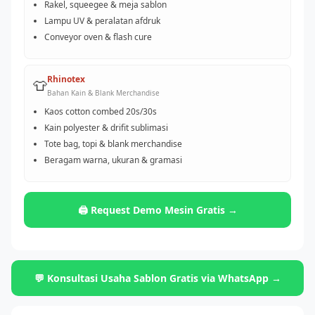
Rakel, squeegee & meja sablon
Lampu UV & peralatan afdruk
Conveyor oven & flash cure
Rhinotex
👕
Bahan Kain & Blank Merchandise
Kaos cotton combed 20s/30s
Kain polyester & drifit sublimasi
Tote bag, topi & blank merchandise
Beragam warna, ukuran & gramasi
🖨️ Request Demo Mesin Gratis →
💬 Konsultasi Usaha Sablon Gratis via WhatsApp →