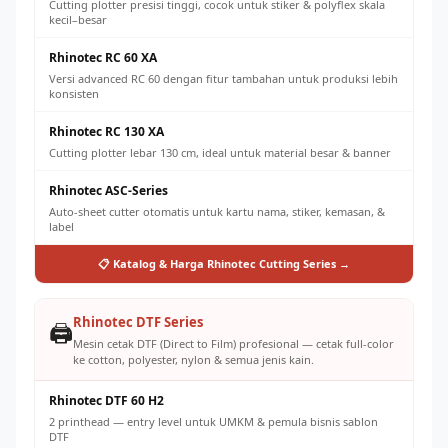
Cutting plotter presisi tinggi, cocok untuk stiker & polyflex skala
kecil–besar
Rhinotec RC 60 XA
Versi advanced RC 60 dengan fitur tambahan untuk produksi lebih
konsisten
Rhinotec RC 130 XA
Cutting plotter lebar 130 cm, ideal untuk material besar & banner
Rhinotec ASC-Series
Auto-sheet cutter otomatis untuk kartu nama, stiker, kemasan, &
label
📋 Katalog & Harga Rhinotec Cutting Series →
Rhinotec DTF Series
🖨️
Mesin cetak DTF (Direct to Film) profesional — cetak full-color
ke cotton, polyester, nylon & semua jenis kain.
Rhinotec DTF 60 H2
2 printhead — entry level untuk UMKM & pemula bisnis sablon
DTF