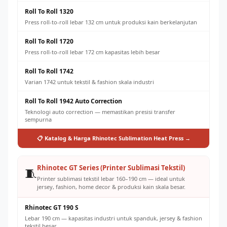
Roll To Roll 1320
Press roll-to-roll lebar 132 cm untuk produksi kain berkelanjutan
Roll To Roll 1720
Press roll-to-roll lebar 172 cm kapasitas lebih besar
Roll To Roll 1742
Varian 1742 untuk tekstil & fashion skala industri
Roll To Roll 1942 Auto Correction
Teknologi auto correction — memastikan presisi transfer
sempurna
📋 Katalog & Harga Rhinotec Sublimation Heat Press →
Rhinotec GT Series (Printer Sublimasi Tekstil)
🧵
Printer sublimasi tekstil lebar 160–190 cm — ideal untuk
jersey, fashion, home decor & produksi kain skala besar.
Rhinotec GT 190 S
Lebar 190 cm — kapasitas industri untuk spanduk, jersey & fashion
tekstil besar