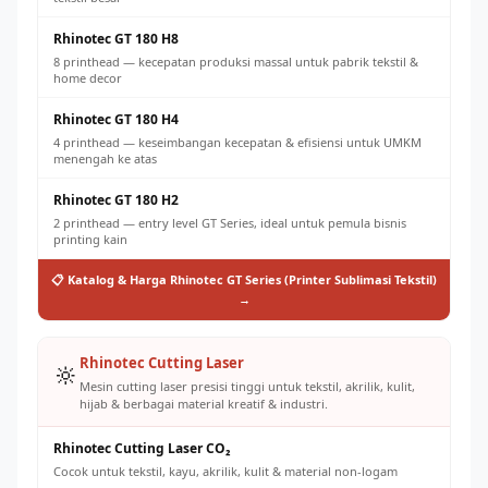
Rhinotec GT 180 H8
8 printhead — kecepatan produksi massal untuk pabrik tekstil &
home decor
Rhinotec GT 180 H4
4 printhead — keseimbangan kecepatan & efisiensi untuk UMKM
menengah ke atas
Rhinotec GT 180 H2
2 printhead — entry level GT Series, ideal untuk pemula bisnis
printing kain
📋 Katalog & Harga Rhinotec GT Series (Printer Sublimasi Tekstil)
→
Rhinotec Cutting Laser
🔆
Mesin cutting laser presisi tinggi untuk tekstil, akrilik, kulit,
hijab & berbagai material kreatif & industri.
Rhinotec Cutting Laser CO₂
Cocok untuk tekstil, kayu, akrilik, kulit & material non-logam