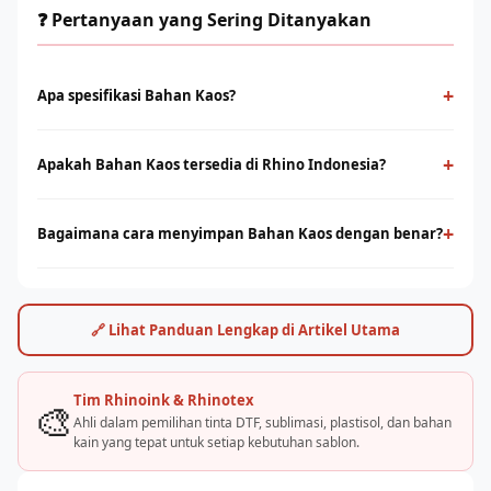
❓ Pertanyaan yang Sering Ditanyakan
+
Apa spesifikasi Bahan Kaos?
Bahan Kaos tersedia dalam berbagai varian untuk DTF,
sublimasi, dan sablon manual. Pilihan yang tepat memastikan
+
Apakah Bahan Kaos tersedia di Rhino Indonesia?
kualitas cetak optimal dan daya tahan hasil sablon lebih lama.
Ya, Rhino Indonesia melalui brand Rhinoink dan Rhinotex
menyediakan tinta dan bahan sablon berkualitas. Hubungi tim
+
Bagaimana cara menyimpan Bahan Kaos dengan benar?
RhinoCare untuk katalog dan pricelist terbaru.
Simpan di tempat sejuk, terhindar dari sinar matahari langsung,
dan tutup rapat setelah digunakan. Suhu penyimpanan ideal
15–25°C. Panduan lengkap tersedia dari tim teknisi Rhino.
🔗 Lihat Panduan Lengkap di Artikel Utama
Tim Rhinoink & Rhinotex
🎨
Ahli dalam pemilihan tinta DTF, sublimasi, plastisol, dan bahan
kain yang tepat untuk setiap kebutuhan sablon.