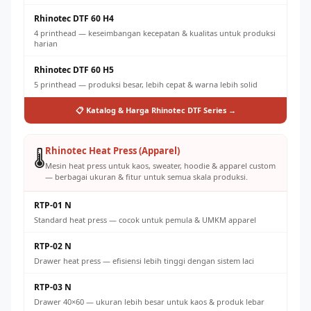
Rhinotec DTF 60 H4
4 printhead — keseimbangan kecepatan & kualitas untuk produksi
harian
Rhinotec DTF 60 H5
5 printhead — produksi besar, lebih cepat & warna lebih solid
📋 Katalog & Harga Rhinotec DTF Series →
Rhinotec Heat Press (Apparel)
🌡️
Mesin heat press untuk kaos, sweater, hoodie & apparel custom
— berbagai ukuran & fitur untuk semua skala produksi.
RTP-01 N
Standard heat press — cocok untuk pemula & UMKM apparel
RTP-02 N
Drawer heat press — efisiensi lebih tinggi dengan sistem laci
RTP-03 N
Drawer 40×60 — ukuran lebih besar untuk kaos & produk lebar