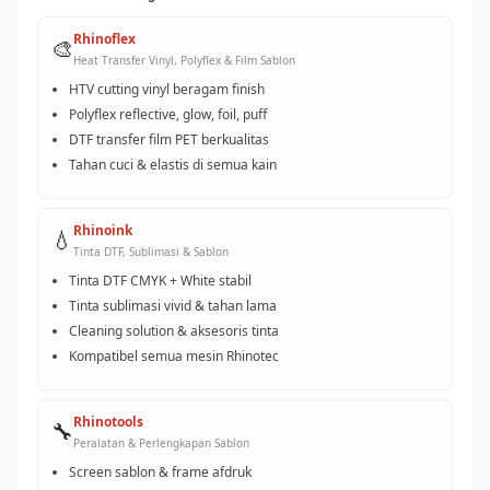
Rhinoflex
🎨
Heat Transfer Vinyl, Polyflex & Film Sablon
HTV cutting vinyl beragam finish
Polyflex reflective, glow, foil, puff
DTF transfer film PET berkualitas
Tahan cuci & elastis di semua kain
Rhinoink
💧
Tinta DTF, Sublimasi & Sablon
Tinta DTF CMYK + White stabil
Tinta sublimasi vivid & tahan lama
Cleaning solution & aksesoris tinta
Kompatibel semua mesin Rhinotec
Rhinotools
🔧
Peralatan & Perlengkapan Sablon
Screen sablon & frame afdruk