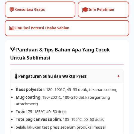
💬
🎓
Konsultasi Gratis
Info Pelatihan
📊
Simulasi Potensi Usaha Sablon
💡 Panduan & Tips Bahan Apa Yang Cocok
Untuk Sublimasi
🌡️ Pengaturan Suhu dan Waktu Press
▾
Kaos polyester
: 180–190°C, 45–55 detik, tekanan sedang
Mug coating
: 190–200°C, 180–210 detik (tergantung
attachment)
Topi
: 175–185°C, 40–50 detik
Tote bag canvas sublim
: 185–195°C, 50–60 detik
Selalu lakukan test press sebelum produksi massal