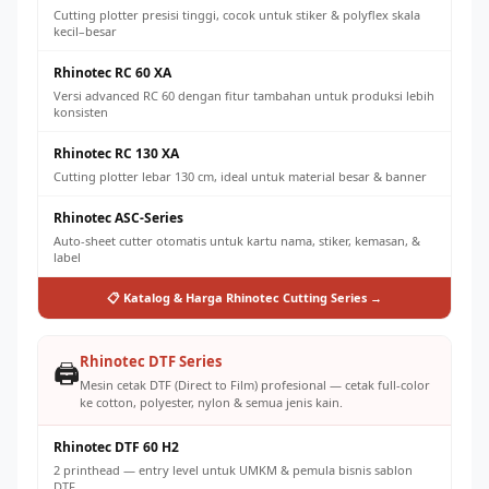
Cutting plotter presisi tinggi, cocok untuk stiker & polyflex skala
kecil–besar
Rhinotec RC 60 XA
Versi advanced RC 60 dengan fitur tambahan untuk produksi lebih
konsisten
Rhinotec RC 130 XA
Cutting plotter lebar 130 cm, ideal untuk material besar & banner
Rhinotec ASC-Series
Auto-sheet cutter otomatis untuk kartu nama, stiker, kemasan, &
label
📋 Katalog & Harga Rhinotec Cutting Series →
Rhinotec DTF Series
🖨️
Mesin cetak DTF (Direct to Film) profesional — cetak full-color
ke cotton, polyester, nylon & semua jenis kain.
Rhinotec DTF 60 H2
2 printhead — entry level untuk UMKM & pemula bisnis sablon
DTF