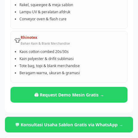
Rakel, squeegee & meja sablon
Lampu UV & peralatan afdruk
Conveyor oven & flash cure
Rhinotex
👕
Bahan Kain & Blank Merchandise
Kaos cotton combed 20s/30s
Kain polyester & drifit sublimasi
Tote bag, topi & blank merchandise
Beragam warna, ukuran & gramasi
🖨️ Request Demo Mesin Gratis →
💬 Konsultasi Usaha Sablon Gratis via WhatsApp →