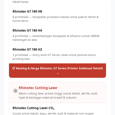
tekstil besar
Rhinotec GT 180 H8
8 printhead — kecepatan produksi massal untuk pabrik tekstil &
home decor
Rhinotec GT 180 H4
4 printhead — keseimbangan kecepatan & efisiensi untuk UMKM
menengah ke atas
Rhinotec GT 180 H2
2 printhead — entry level GT Series, ideal untuk pemula bisnis
printing kain
📋 Katalog & Harga Rhinotec GT Series (Printer Sublimasi Tekstil)
→
Rhinotec Cutting Laser
🔆
Mesin cutting laser presisi tinggi untuk tekstil, akrilik, kulit,
hijab & berbagai material kreatif & industri.
Rhinotec Cutting Laser CO₂
Cocok untuk tekstil, kayu, akrilik, kulit & material non-logam