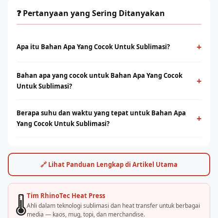
❓ Pertanyaan yang Sering Ditanyakan
+
Apa itu Bahan Apa Yang Cocok Untuk Sublimasi?
Bahan Apa Yang Cocok Untuk Sublimasi adalah proses cetak
Bahan apa yang cocok untuk Bahan Apa Yang Cocok
menggunakan panas dan tekanan untuk mentransfer tinta ke
+
Untuk Sublimasi?
media berbahan polyester. Menghasilkan warna tajam, tahan
lama, dan tidak terasa di permukaan.
Sublimasi bekerja optimal pada bahan polyester 100% atau
Berapa suhu dan waktu yang tepat untuk Bahan Apa
campuran poly tinggi. Untuk kaos cotton, teknologi DTF dari
+
Yang Cocok Untuk Sublimasi?
Rhino Indonesia bisa menjadi alternatif terbaik.
Umumnya suhu 180–200°C selama 30–60 detik, tergantung
jenis bahan dan mesin. Rhino Indonesia menyediakan panduan
settingan optimal dan pelatihan langsung.
🔗 Lihat Panduan Lengkap di Artikel Utama
Tim RhinoTec Heat Press
🌡️
Ahli dalam teknologi sublimasi dan heat transfer untuk berbagai
media — kaos, mug, topi, dan merchandise.