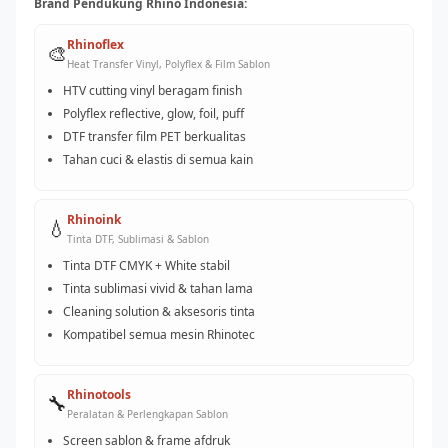
Brand Pendukung Rhino Indonesia:
Rhinoflex
🎨
Heat Transfer Vinyl, Polyflex & Film Sablon
HTV cutting vinyl beragam finish
Polyflex reflective, glow, foil, puff
DTF transfer film PET berkualitas
Tahan cuci & elastis di semua kain
Rhinoink
💧
Tinta DTF, Sublimasi & Sablon
Tinta DTF CMYK + White stabil
Tinta sublimasi vivid & tahan lama
Cleaning solution & aksesoris tinta
Kompatibel semua mesin Rhinotec
Rhinotools
🔧
Peralatan & Perlengkapan Sablon
Screen sablon & frame afdruk