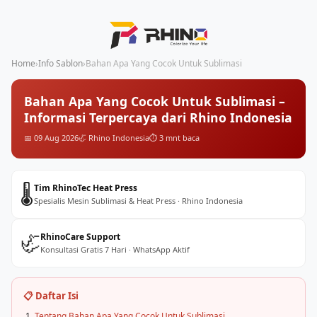
Home
›
Info Sablon
›
Bahan Apa Yang Cocok Untuk Sublimasi
Bahan Apa Yang Cocok Untuk Sublimasi –
Informasi Terpercaya dari Rhino Indonesia
📅 09 Aug 2026
🦏 Rhino Indonesia
⏱️ 3 mnt baca
🌡️
Tim RhinoTec Heat Press
Spesialis Mesin Sublimasi & Heat Press · Rhino Indonesia
🦏
RhinoCare Support
Konsultasi Gratis 7 Hari · WhatsApp Aktif
📋 Daftar Isi
Tentang Bahan Apa Yang Cocok Untuk Sublimasi