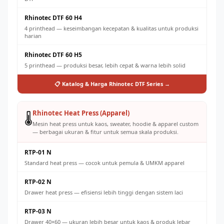
Rhinotec DTF 60 H4
4 printhead — keseimbangan kecepatan & kualitas untuk produksi
harian
Rhinotec DTF 60 H5
5 printhead — produksi besar, lebih cepat & warna lebih solid
📋 Katalog & Harga Rhinotec DTF Series →
Rhinotec Heat Press (Apparel)
🌡️
Mesin heat press untuk kaos, sweater, hoodie & apparel custom
— berbagai ukuran & fitur untuk semua skala produksi.
RTP-01 N
Standard heat press — cocok untuk pemula & UMKM apparel
RTP-02 N
Drawer heat press — efisiensi lebih tinggi dengan sistem laci
RTP-03 N
Drawer 40×60 — ukuran lebih besar untuk kaos & produk lebar