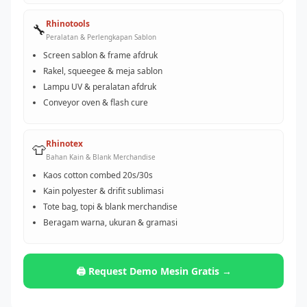
Rhinotools
🔧
Peralatan & Perlengkapan Sablon
Screen sablon & frame afdruk
Rakel, squeegee & meja sablon
Lampu UV & peralatan afdruk
Conveyor oven & flash cure
Rhinotex
👕
Bahan Kain & Blank Merchandise
Kaos cotton combed 20s/30s
Kain polyester & drifit sublimasi
Tote bag, topi & blank merchandise
Beragam warna, ukuran & gramasi
🖨️ Request Demo Mesin Gratis →