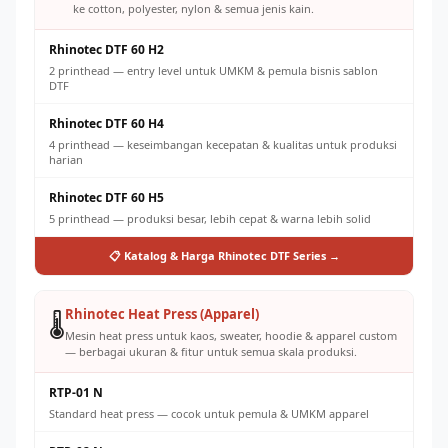
ke cotton, polyester, nylon & semua jenis kain.
Rhinotec DTF 60 H2
2 printhead — entry level untuk UMKM & pemula bisnis sablon
DTF
Rhinotec DTF 60 H4
4 printhead — keseimbangan kecepatan & kualitas untuk produksi
harian
Rhinotec DTF 60 H5
5 printhead — produksi besar, lebih cepat & warna lebih solid
📋 Katalog & Harga Rhinotec DTF Series →
Rhinotec Heat Press (Apparel)
🌡️
Mesin heat press untuk kaos, sweater, hoodie & apparel custom
— berbagai ukuran & fitur untuk semua skala produksi.
RTP-01 N
Standard heat press — cocok untuk pemula & UMKM apparel