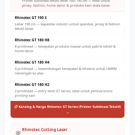
Printer sublimasi tekstil lebar 160–190 cm — ideal untuk
jersey, fashion, home decor & produksi kain skala besar.
Rhinotec GT 190 S
Lebar 190 cm — kapasitas industri untuk spanduk, jersey & fashion
tekstil besar
Rhinotec GT 180 H8
8 printhead — kecepatan produksi massal untuk pabrik tekstil &
home decor
Rhinotec GT 180 H4
4 printhead — keseimbangan kecepatan & efisiensi untuk UMKM
menengah ke atas
Rhinotec GT 180 H2
2 printhead — entry level GT Series, ideal untuk pemula bisnis
printing kain
📋 Katalog & Harga Rhinotec GT Series (Printer Sublimasi Tekstil)
→
Rhinotec Cutting Laser
🔆