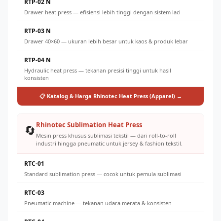
RTP-02 N
Drawer heat press — efisiensi lebih tinggi dengan sistem laci
RTP-03 N
Drawer 40×60 — ukuran lebih besar untuk kaos & produk lebar
RTP-04 N
Hydraulic heat press — tekanan presisi tinggi untuk hasil
konsisten
📋 Katalog & Harga Rhinotec Heat Press (Apparel) →
Rhinotec Sublimation Heat Press
🔄
Mesin press khusus sublimasi tekstil — dari roll-to-roll
industri hingga pneumatic untuk jersey & fashion tekstil.
RTC-01
Standard sublimation press — cocok untuk pemula sublimasi
RTC-03
Pneumatic machine — tekanan udara merata & konsisten