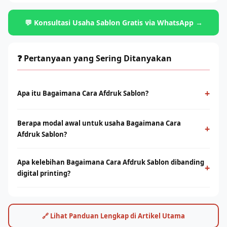
💬 Konsultasi Usaha Sablon Gratis via WhatsApp →
❓ Pertanyaan yang Sering Ditanyakan
+
Apa itu Bagaimana Cara Afdruk Sablon?
Bagaimana Cara Afdruk Sablon adalah metode cetak
Berapa modal awal untuk usaha Bagaimana Cara
konvensional menggunakan screen dan tinta yang ditekan ke
+
Afdruk Sablon?
permukaan kain. Cocok untuk produksi massal dengan desain
solid dan tahan lama.
Modal bervariasi tergantung skala usaha, mulai dari paket
Apa kelebihan Bagaimana Cara Afdruk Sablon dibanding
starter manual hingga mesin otomatis. Konsultasikan dengan
+
digital printing?
tim Rhino Indonesia untuk simulasi usaha sesuai budget Anda.
Sablon unggul di produksi massal dengan biaya per unit lebih
rendah. Digital printing (DTF/sublimasi) unggul untuk order
satuan, full-color, dan desain detail. Keduanya bisa saling
🔗 Lihat Panduan Lengkap di Artikel Utama
melengkapi.