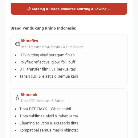
📋 Katalog & Harga Rhinotec Knitting & Sewing →
Brand Pendukung Rhino Indonesia:
Rhinoflex
🎨
Heat Transfer Vinyl, Polyflex & Film Sablon
HTV cutting vinyl beragam finish
Polyflex reflective, glow, foil, puff
DTF transfer film PET berkualitas
Tahan cuci & elastis di semua kain
Rhinoink
💧
Tinta DTF, Sublimasi & Sablon
Tinta DTF CMYK + White stabil
Tinta sublimasi vivid & tahan lama
Cleaning solution & aksesoris tinta
Kompatibel semua mesin Rhinotec