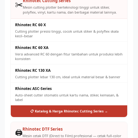
Standar QC yang ketat = pelanggan repeat order dan
Rhinotec Cutting Series
✂️
referral
Mesin cutting plotter berteknologi tinggi untuk stiker,
polyflex, vinyl, kartu nama, dan berbagai material lainnya.
Rhinotec RC 60 X
Cutting plotter presisi tinggi, cocok untuk stiker & polyflex skala
kecil–besar
Rhinotec RC 60 XA
Versi advanced RC 60 dengan fitur tambahan untuk produksi lebih
konsisten
Rhinotec RC 130 XA
Cutting plotter lebar 130 cm, ideal untuk material besar & banner
Rhinotec ASC-Series
Auto-sheet cutter otomatis untuk kartu nama, stiker, kemasan, &
label
📋 Katalog & Harga Rhinotec Cutting Series →
Rhinotec DTF Series
🖨️
Mesin cetak DTF (Direct to Film) profesional — cetak full-color