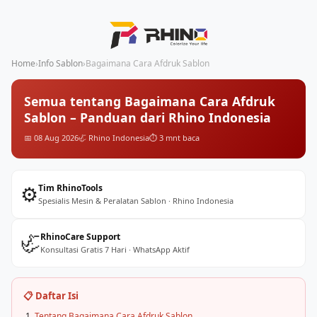
Home
›
Info Sablon
›
Bagaimana Cara Afdruk Sablon
Semua tentang Bagaimana Cara Afdruk
Sablon – Panduan dari Rhino Indonesia
📅 08 Aug 2026
🦏 Rhino Indonesia
⏱️ 3 mnt baca
⚙️
Tim RhinoTools
Spesialis Mesin & Peralatan Sablon · Rhino Indonesia
🦏
RhinoCare Support
Konsultasi Gratis 7 Hari · WhatsApp Aktif
📋 Daftar Isi
Tentang Bagaimana Cara Afdruk Sablon