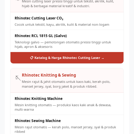
Mesin cutting laser presisi tinggi untuk tekstil, akrilik, kulit,
hijab & berbagai material kreatif & industri.
Rhinotec Cutting Laser CO₂
Cocok untuk tekstil, kayu, akrilik, kulit & material non-logam
Rhinotec RCL 1815 GL (Galvo)
Teknologi galvo — pemotongan otomatis presisi tinggi untuk
hijab, apron & aksesoris
📋 Katalog & Harga Rhinotec Cutting Laser →
Rhinotec Knitting & Sewing
🪡
Mesin rajut & jahit otomatis untuk kaos kaki, kerah polo,
manset jersey, syal, borg jaket & produk ribbed.
Rhinotec Knitting Machine
Mesin knitting otomatis — produksi kaos kaki anak & dewasa,
multi-warna
Rhinotec Sewing Machine
Mesin rajut otomatis — kerah polo, manset jersey, syal & produk
ribbed