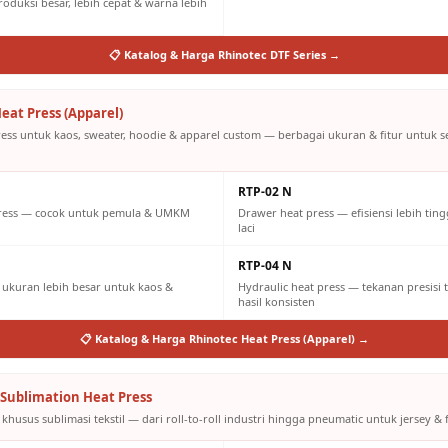
oduksi besar, lebih cepat & warna lebih
📋 Katalog & Harga Rhinotec DTF Series →
eat Press (Apparel)
ress untuk kaos, sweater, hoodie & apparel custom — berbagai ukuran & fitur untuk 
RTP-02 N
press — cocok untuk pemula & UMKM
Drawer heat press — efisiensi lebih tin
laci
RTP-04 N
ukuran lebih besar untuk kaos &
Hydraulic heat press — tekanan presisi 
hasil konsisten
📋 Katalog & Harga Rhinotec Heat Press (Apparel) →
Sublimation Heat Press
khusus sublimasi tekstil — dari roll-to-roll industri hingga pneumatic untuk jersey & f