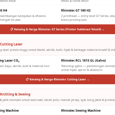
tekstil besar
tekstil & home decor
80 H4
Rhinotec GT 180 H2
eseimbangan kecepatan & efisiensi
2 printhead — entry level GT Series, id
engah ke atas
bisnis printing kain
📋 Katalog & Harga Rhinotec GT Series (Printer Sublimasi Tekstil) →
Cutting Laser
g laser presisi tinggi untuk tekstil, akrilik, kulit, hijab & berbagai material kreatif & ind
ing Laser CO₂
Rhinotec RCL 1815 GL (Galvo)
il, kayu, akrilik, kulit & material non-
Teknologi galvo — pemotongan otomatis
untuk hijab, apron & aksesoris
📋 Katalog & Harga Rhinotec Cutting Laser →
Knitting & Sewing
& jahit otomatis untuk kaos kaki, kerah polo, manset jersey, syal, borg jaket & produk
ting Machine
Rhinotec Sewing Machine