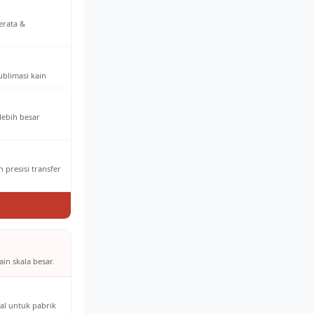
erata &
ublimasi kain
 lebih besar
 presisi transfer
in skala besar.
al untuk pabrik