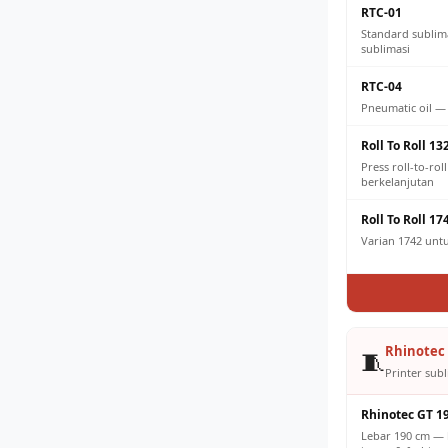
RTC-01
Standard sublim
sublimasi
RTC-04
Pneumatic oil —
Roll To Roll 13
Press roll-to-ro
berkelanjutan
Roll To Roll 17
Varian 1742 untuk
Rhinotec 
🧵
Printer subl
Rhinotec GT 1
Lebar 190 cm — 