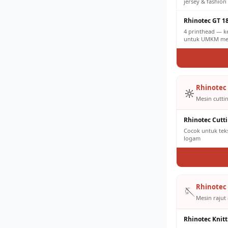
jersey & fashion 
Rhinotec GT 1
4 printhead — k
untuk UMKM men
Rhinotec 
🔆
Mesin cuttin
Rhinotec Cutt
Cocok untuk tekst
logam
Rhinotec 
🪡
Mesin rajut 
Rhinotec Knit