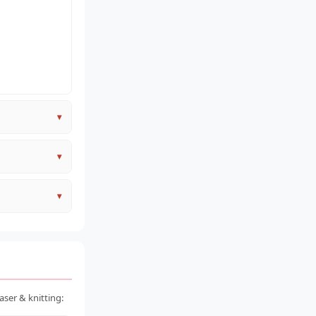
▾
▾
▾
omunitas (kaos
if rendah
ser & knitting: