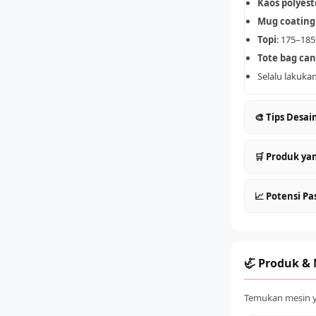
Kaos polyest
Mug coating
Topi
: 175–185
Tote bag can
Selalu lakuka
🎨 Tips Desai
Desain dalam
🛒 Produk yan
Tambahkan 3–
Warna akan ter
Kaos dan paka
📈 Potensi Pa
Resolusi min
Mug, gelas, t
Simpan dalam 
Topi, cap base
Permintaan me
Tote bag, case
gathering), ko
dengan potens
Produk korpor
🦏 Produk &
Temukan mesin ya