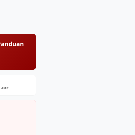
 Panduan
 Aktif