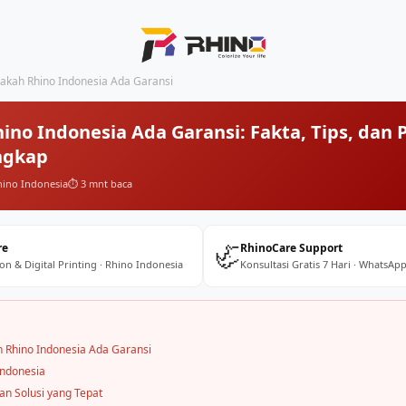
akah Rhino Indonesia Ada Garansi
ino Indonesia Ada Garansi: Fakta, Tips, dan
ngkap
hino Indonesia
⏱️ 3 mnt baca
🦏
re
RhinoCare Support
on & Digital Printing · Rhino Indonesia
Konsultasi Gratis 7 Hari · WhatsApp
 Rhino Indonesia Ada Garansi
Indonesia
n Solusi yang Tepat