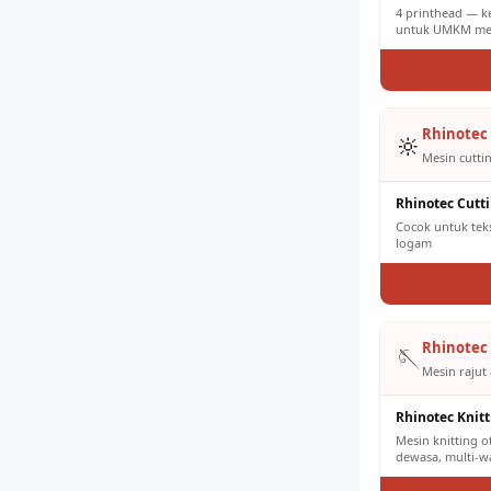
4 printhead — k
untuk UMKM men
Rhinotec 
🔆
Mesin cuttin
Rhinotec Cutt
Cocok untuk tekst
logam
Rhinotec 
🪡
Mesin rajut 
Rhinotec Knit
Mesin knitting 
dewasa, multi-w