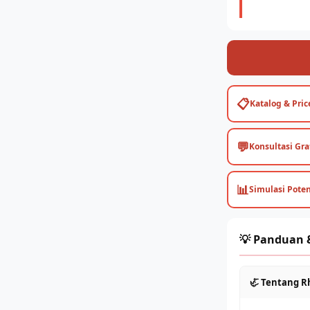
📋
Katalog & Price
💬
Konsultasi Gra
📊
Simulasi Pote
💡 Panduan 
🦏 Tentang R