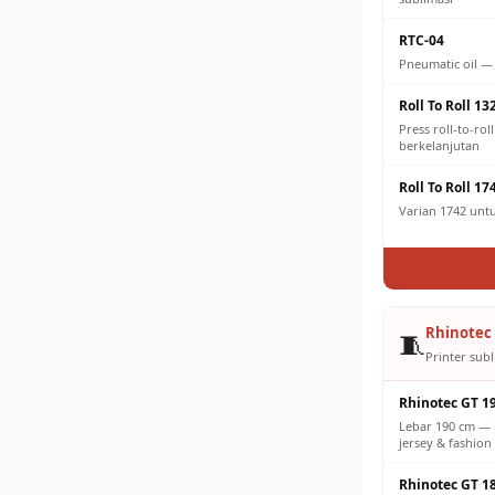
RTC-04
Pneumatic oil —
Roll To Roll 13
Press roll-to-ro
berkelanjutan
Roll To Roll 17
Varian 1742 untuk
Rhinotec 
🧵
Printer subl
Rhinotec GT 1
Lebar 190 cm — 
jersey & fashion 
Rhinotec GT 1