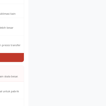
ublimasi kain
 lebih besar
 presisi transfer
in skala besar.
al untuk pabrik