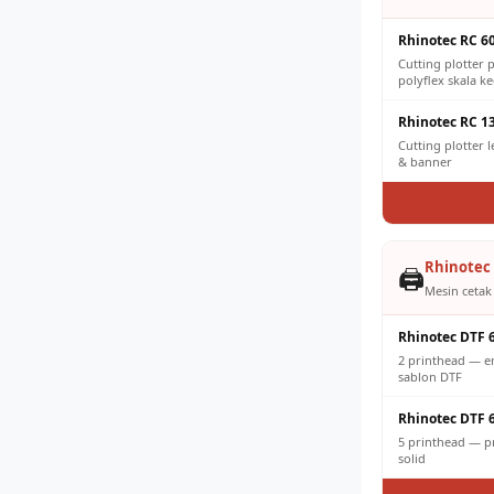
Rhinotec RC 6
Cutting plotter p
polyflex skala ke
Rhinotec RC 1
Cutting plotter 
& banner
Rhinotec 
🖨️
Mesin cetak 
Rhinotec DTF 
2 printhead — e
sablon DTF
Rhinotec DTF 
5 printhead — pr
solid