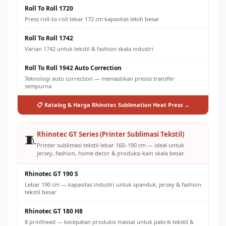
Roll To Roll 1720
Press roll-to-roll lebar 172 cm kapasitas lebih besar
Roll To Roll 1742
Varian 1742 untuk tekstil & fashion skala industri
Roll To Roll 1942 Auto Correction
Teknologi auto correction — memastikan presisi transfer
sempurna
📋 Katalog & Harga Rhinotec Sublimation Heat Press →
Rhinotec GT Series (Printer Sublimasi Tekstil)
🧵
Printer sublimasi tekstil lebar 160–190 cm — ideal untuk
jersey, fashion, home decor & produksi kain skala besar.
Rhinotec GT 190 S
Lebar 190 cm — kapasitas industri untuk spanduk, jersey & fashion
tekstil besar
Rhinotec GT 180 H8
8 printhead — kecepatan produksi massal untuk pabrik tekstil &