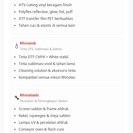
HTV cutting vinyl beragam finish
Polyflex reflective, glow, foil, puff
DTF transfer film PET berkualitas
Tahan cuci & elastis di semua kain
Rhinoink
💧
Tinta DTF, Sublimasi & Sablon
Tinta DTF CMYK + White stabil
Tinta sublimasi vivid & tahan lama
Cleaning solution & aksesoris tinta
Kompatibel semua mesin Rhinotec
Rhinotools
🔧
Peralatan & Perlengkapan Sablon
Screen sablon & frame afdruk
Rakel, squeegee & meja sablon
Lampu UV & peralatan afdruk
Conveyor oven & flash cure