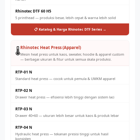
Rhinotec DTF 60 H5
5 printhead — produksi besar, lebih cepat & warna lebih solid
📋 Katalog & Harga Rhinotec DTF Series →
Rhinotec Heat Press (Apparel)
🌡️
Mesin heat press untuk kaos, sweater, hoodie & apparel custom
— berbagai ukuran & fitur untuk semua skala produksi.
RTP-01 N
Standard heat press — cocok untuk pemula & UMKM apparel
RTP-02 N
Drawer heat press — efisiensi lebih tinggi dengan sistem laci
RTP-03 N
Drawer 40×60 — ukuran lebih besar untuk kaos & produk lebar
RTP-04 N
Hydraulic heat press — tekanan presisi tinggi untuk hasil
konsisten