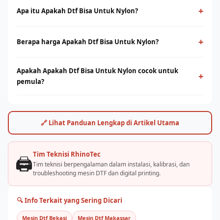
+
Apa itu Apakah Dtf Bisa Untuk Nylon?
Apakah Dtf Bisa Untuk Nylon adalah teknologi cetak digital
yang menggunakan film PET sebagai media transfer ke
+
Berapa harga Apakah Dtf Bisa Untuk Nylon?
berbagai jenis kain, termasuk cotton. Cocok untuk cetak full-
Harga apakah dtf bisa untuk nylon bervariasi tergantung
color dengan detail tinggi tanpa minimum order.
Apakah Apakah Dtf Bisa Untuk Nylon cocok untuk
ukuran print head dan kapasitas produksi. Hubungi tim
+
pemula?
RhinoCare untuk mendapatkan penawaran terbaik dan simulasi
ROI sesuai kebutuhan usaha Anda.
Ya, apakah dtf bisa untuk nylon cukup mudah dioperasikan
dengan pelatihan yang tepat. Rhino Indonesia menyediakan
training dan pendampingan after-sales agar bisnis sablon Anda
🔗 Lihat Panduan Lengkap di Artikel Utama
cepat berjalan.
Tim Teknisi RhinoTec
🖨️
Tim teknisi berpengalaman dalam instalasi, kalibrasi, dan
troubleshooting mesin DTF dan digital printing.
🔍 Info Terkait yang Sering Dicari
Mesin Dtf Bekasi
Mesin Dtf Makassar