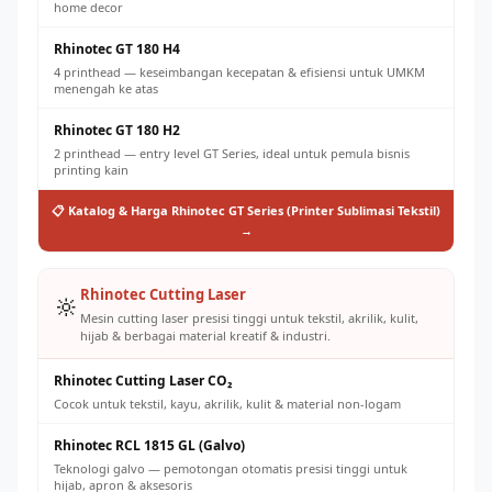
home decor
Rhinotec GT 180 H4
4 printhead — keseimbangan kecepatan & efisiensi untuk UMKM
menengah ke atas
Rhinotec GT 180 H2
2 printhead — entry level GT Series, ideal untuk pemula bisnis
printing kain
📋 Katalog & Harga Rhinotec GT Series (Printer Sublimasi Tekstil)
→
Rhinotec Cutting Laser
🔆
Mesin cutting laser presisi tinggi untuk tekstil, akrilik, kulit,
hijab & berbagai material kreatif & industri.
Rhinotec Cutting Laser CO₂
Cocok untuk tekstil, kayu, akrilik, kulit & material non-logam
Rhinotec RCL 1815 GL (Galvo)
Teknologi galvo — pemotongan otomatis presisi tinggi untuk
hijab, apron & aksesoris