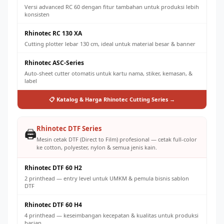
Versi advanced RC 60 dengan fitur tambahan untuk produksi lebih
konsisten
Rhinotec RC 130 XA
Cutting plotter lebar 130 cm, ideal untuk material besar & banner
Rhinotec ASC-Series
Auto-sheet cutter otomatis untuk kartu nama, stiker, kemasan, &
label
📋 Katalog & Harga Rhinotec Cutting Series →
Rhinotec DTF Series
🖨️
Mesin cetak DTF (Direct to Film) profesional — cetak full-color
ke cotton, polyester, nylon & semua jenis kain.
Rhinotec DTF 60 H2
2 printhead — entry level untuk UMKM & pemula bisnis sablon
DTF
Rhinotec DTF 60 H4
4 printhead — keseimbangan kecepatan & kualitas untuk produksi
harian