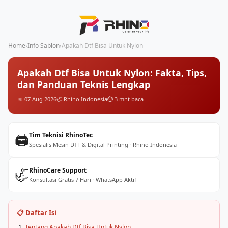
Home
›
Info Sablon
›
Apakah Dtf Bisa Untuk Nylon
Apakah Dtf Bisa Untuk Nylon: Fakta, Tips,
dan Panduan Teknis Lengkap
📅 07 Aug 2026
🦏 Rhino Indonesia
⏱️ 3 mnt baca
🖨️
Tim Teknisi RhinoTec
Spesialis Mesin DTF & Digital Printing · Rhino Indonesia
🦏
RhinoCare Support
Konsultasi Gratis 7 Hari · WhatsApp Aktif
📋 Daftar Isi
Tentang Apakah Dtf Bisa Untuk Nylon