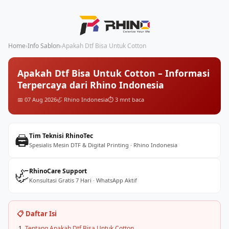
Home
›
Info Sablon
›
Apakah Dtf Bisa Untuk Cotton
Apakah Dtf Bisa Untuk Cotton – Informasi
Terpercaya dari Rhino Indonesia
📅 07 Aug 2026
🦏 Rhino Indonesia
⏱️ 3 mnt baca
🖨️
Tim Teknisi RhinoTec
Spesialis Mesin DTF & Digital Printing · Rhino Indonesia
🦏
RhinoCare Support
Konsultasi Gratis 7 Hari · WhatsApp Aktif
📋 Daftar Isi
Tentang Apakah Dtf Bisa Untuk Cotton