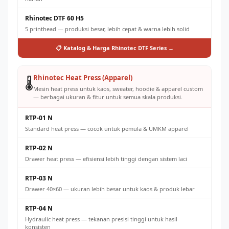
Rhinotec DTF 60 H5
5 printhead — produksi besar, lebih cepat & warna lebih solid
📋 Katalog & Harga Rhinotec DTF Series →
Rhinotec Heat Press (Apparel)
🌡️
Mesin heat press untuk kaos, sweater, hoodie & apparel custom
— berbagai ukuran & fitur untuk semua skala produksi.
RTP-01 N
Standard heat press — cocok untuk pemula & UMKM apparel
RTP-02 N
Drawer heat press — efisiensi lebih tinggi dengan sistem laci
RTP-03 N
Drawer 40×60 — ukuran lebih besar untuk kaos & produk lebar
RTP-04 N
Hydraulic heat press — tekanan presisi tinggi untuk hasil
konsisten