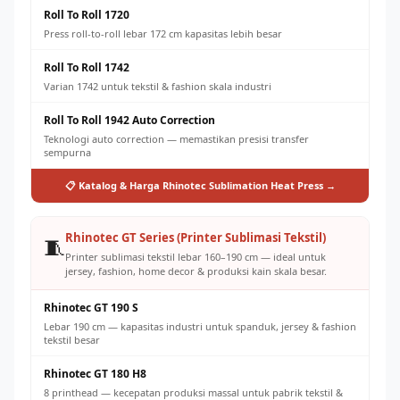
Roll To Roll 1720
Press roll-to-roll lebar 172 cm kapasitas lebih besar
Roll To Roll 1742
Varian 1742 untuk tekstil & fashion skala industri
Roll To Roll 1942 Auto Correction
Teknologi auto correction — memastikan presisi transfer
sempurna
📋 Katalog & Harga Rhinotec Sublimation Heat Press →
Rhinotec GT Series (Printer Sublimasi Tekstil)
🧵
Printer sublimasi tekstil lebar 160–190 cm — ideal untuk
jersey, fashion, home decor & produksi kain skala besar.
Rhinotec GT 190 S
Lebar 190 cm — kapasitas industri untuk spanduk, jersey & fashion
tekstil besar
Rhinotec GT 180 H8
8 printhead — kecepatan produksi massal untuk pabrik tekstil &