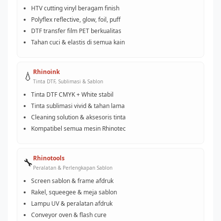
HTV cutting vinyl beragam finish
Polyflex reflective, glow, foil, puff
DTF transfer film PET berkualitas
Tahan cuci & elastis di semua kain
Rhinoink
💧
Tinta DTF, Sublimasi & Sablon
Tinta DTF CMYK + White stabil
Tinta sublimasi vivid & tahan lama
Cleaning solution & aksesoris tinta
Kompatibel semua mesin Rhinotec
Rhinotools
🔧
Peralatan & Perlengkapan Sablon
Screen sablon & frame afdruk
Rakel, squeegee & meja sablon
Lampu UV & peralatan afdruk
Conveyor oven & flash cure