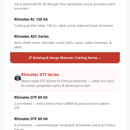
Versi advanced RC 60 dengan fitur tambahan untuk produksi lebih
konsisten
Rhinotec RC 130 XA
Cutting plotter lebar 130 cm, ideal untuk material besar & banner
Rhinotec ASC-Series
Auto-sheet cutter otomatis untuk kartu nama, stiker, kemasan, &
label
📋 Katalog & Harga Rhinotec Cutting Series →
Rhinotec DTF Series
🖨️
Mesin cetak DTF (Direct to Film) profesional — cetak full-color
ke cotton, polyester, nylon & semua jenis kain.
Rhinotec DTF 60 H2
2 printhead — entry level untuk UMKM & pemula bisnis sablon
DTF
Rhinotec DTF 60 H4
4 printhead — keseimbangan kecepatan & kualitas untuk produksi
harian