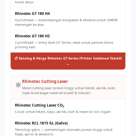
home decor
Rhinotec GT 180 H4
4 printhead — keseimbangan kecepatan & efisiensi untuk UMKM
menengah ke atas
Rhinotec GT 180 H2
2 printhead — entry level GT Series, ideal untuk pemula bisnis
printing kain
📋 Katalog & Harga Rhinotec GT Series (Printer Sublimasi Tekstil)
→
Rhinotec Cutting Laser
🔆
Mesin cutting laser presisi tinggi untuk tekstil, akrilik, kulit,
hijab & berbagai material kreatif & industri.
Rhinotec Cutting Laser CO₂
Cocok untuk tekstil, kayu, akrilik, kulit & material non-logam
Rhinotec RCL 1815 GL (Galvo)
Teknologi galvo — pemotongan otomatis presisi tinggi untuk
hijab, apron & aksesoris