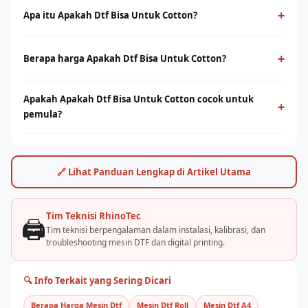
+
Apa itu Apakah Dtf Bisa Untuk Cotton?
Apakah Dtf Bisa Untuk Cotton adalah teknologi cetak digital
yang menggunakan film PET sebagai media transfer ke
+
Berapa harga Apakah Dtf Bisa Untuk Cotton?
berbagai jenis kain, termasuk cotton. Cocok untuk cetak full-
Harga apakah dtf bisa untuk cotton bervariasi tergantung
color dengan detail tinggi tanpa minimum order.
Apakah Apakah Dtf Bisa Untuk Cotton cocok untuk
ukuran print head dan kapasitas produksi. Hubungi tim
+
pemula?
RhinoCare untuk mendapatkan penawaran terbaik dan simulasi
ROI sesuai kebutuhan usaha Anda.
Ya, apakah dtf bisa untuk cotton cukup mudah dioperasikan
dengan pelatihan yang tepat. Rhino Indonesia menyediakan
training dan pendampingan after-sales agar bisnis sablon Anda
🔗 Lihat Panduan Lengkap di Artikel Utama
cepat berjalan.
Tim Teknisi RhinoTec
🖨️
Tim teknisi berpengalaman dalam instalasi, kalibrasi, dan
troubleshooting mesin DTF dan digital printing.
🔍 Info Terkait yang Sering Dicari
Berapa Harga Mesin Dtf
Mesin Dtf Roll
Mesin Dtf A4