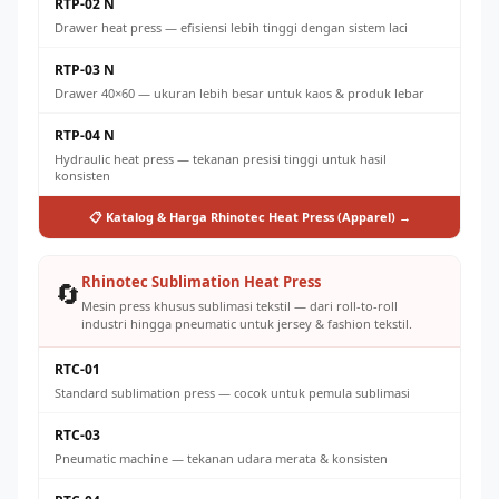
RTP-02 N
Drawer heat press — efisiensi lebih tinggi dengan sistem laci
RTP-03 N
Drawer 40×60 — ukuran lebih besar untuk kaos & produk lebar
RTP-04 N
Hydraulic heat press — tekanan presisi tinggi untuk hasil
konsisten
📋 Katalog & Harga Rhinotec Heat Press (Apparel) →
Rhinotec Sublimation Heat Press
🔄
Mesin press khusus sublimasi tekstil — dari roll-to-roll
industri hingga pneumatic untuk jersey & fashion tekstil.
RTC-01
Standard sublimation press — cocok untuk pemula sublimasi
RTC-03
Pneumatic machine — tekanan udara merata & konsisten