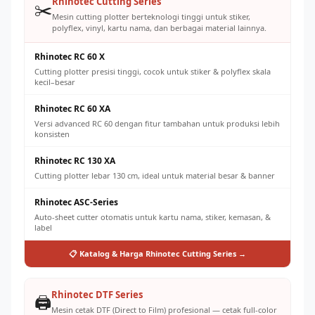
Standar QC yang ketat = pelanggan repeat order dan
Rhinotec Cutting Series
✂️
referral
Mesin cutting plotter berteknologi tinggi untuk stiker,
polyflex, vinyl, kartu nama, dan berbagai material lainnya.
Rhinotec RC 60 X
Cutting plotter presisi tinggi, cocok untuk stiker & polyflex skala
kecil–besar
Rhinotec RC 60 XA
Versi advanced RC 60 dengan fitur tambahan untuk produksi lebih
konsisten
Rhinotec RC 130 XA
Cutting plotter lebar 130 cm, ideal untuk material besar & banner
Rhinotec ASC-Series
Auto-sheet cutter otomatis untuk kartu nama, stiker, kemasan, &
label
📋 Katalog & Harga Rhinotec Cutting Series →
Rhinotec DTF Series
🖨️
Mesin cetak DTF (Direct to Film) profesional — cetak full-color