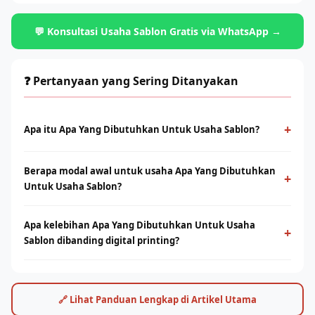
💬 Konsultasi Usaha Sablon Gratis via WhatsApp →
❓ Pertanyaan yang Sering Ditanyakan
+
Apa itu Apa Yang Dibutuhkan Untuk Usaha Sablon?
Apa Yang Dibutuhkan Untuk Usaha Sablon adalah metode
Berapa modal awal untuk usaha Apa Yang Dibutuhkan
cetak konvensional menggunakan screen dan tinta yang
+
Untuk Usaha Sablon?
ditekan ke permukaan kain. Cocok untuk produksi massal
dengan desain solid dan tahan lama.
Modal bervariasi tergantung skala usaha, mulai dari paket
Apa kelebihan Apa Yang Dibutuhkan Untuk Usaha
starter manual hingga mesin otomatis. Konsultasikan dengan
+
Sablon dibanding digital printing?
tim Rhino Indonesia untuk simulasi usaha sesuai budget Anda.
Sablon unggul di produksi massal dengan biaya per unit lebih
rendah. Digital printing (DTF/sublimasi) unggul untuk order
satuan, full-color, dan desain detail. Keduanya bisa saling
🔗 Lihat Panduan Lengkap di Artikel Utama
melengkapi.