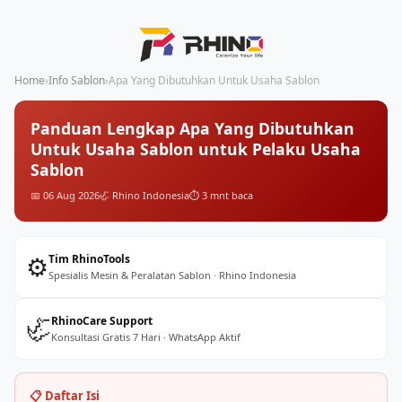
Home
›
Info Sablon
›
Apa Yang Dibutuhkan Untuk Usaha Sablon
Panduan Lengkap Apa Yang Dibutuhkan
Untuk Usaha Sablon untuk Pelaku Usaha
Sablon
📅 06 Aug 2026
🦏 Rhino Indonesia
⏱️ 3 mnt baca
⚙️
Tim RhinoTools
Spesialis Mesin & Peralatan Sablon · Rhino Indonesia
🦏
RhinoCare Support
Konsultasi Gratis 7 Hari · WhatsApp Aktif
📋 Daftar Isi