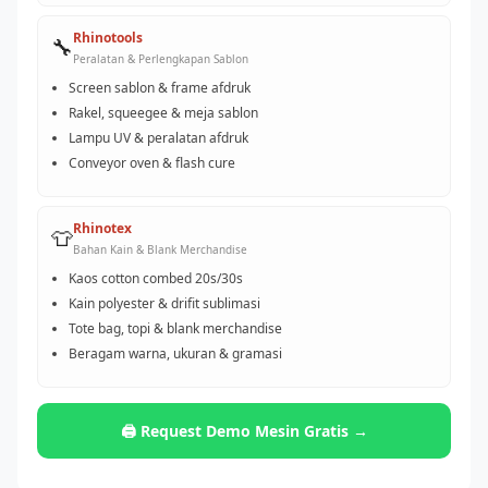
Rhinotools
🔧
Peralatan & Perlengkapan Sablon
Screen sablon & frame afdruk
Rakel, squeegee & meja sablon
Lampu UV & peralatan afdruk
Conveyor oven & flash cure
Rhinotex
👕
Bahan Kain & Blank Merchandise
Kaos cotton combed 20s/30s
Kain polyester & drifit sublimasi
Tote bag, topi & blank merchandise
Beragam warna, ukuran & gramasi
🖨️ Request Demo Mesin Gratis →