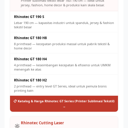
Printer sublimasi tekstil lebar 160–190 cm — ideal untuk
jersey, fashion, home decor & produksi kain skala besar.
Rhinotec GT 190 S
Lebar 190 cm — kapasitas industri untuk spanduk, jersey & fashion
tekstil besar
Rhinotec GT 180 H8
8 printhead — kecepatan produksi massal untuk pabrik tekstil &
home decor
Rhinotec GT 180 H4
4 printhead — keseimbangan kecepatan & efisiensi untuk UMKM
menengah ke atas
Rhinotec GT 180 H2
2 printhead — entry level GT Series, ideal untuk pemula bisnis
printing kain
📋 Katalog & Harga Rhinotec GT Series (Printer Sublimasi Tekstil)
→
Rhinotec Cutting Laser
🔆