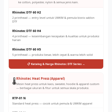
ke cotton, polyester, nylon & semua jenis kain.
Rhinotec DTF 60 H2
2 printhead — entry level untuk UMKM & pemula bisnis sablon
DTF
Rhinotec DTF 60 H4
4 printhead — keseimbangan kecepatan & kualitas untuk produksi
harian
Rhinotec DTF 60 H5
5 printhead — produksi besar, lebih cepat & warna lebih solid
📋 Katalog & Harga Rhinotec DTF Series →
Rhinotec Heat Press (Apparel)
🌡️
Mesin heat press untuk kaos, sweater, hoodie & apparel custom
— berbagai ukuran & fitur untuk semua skala produksi.
RTP-01 N
Standard heat press — cocok untuk pemula & UMKM apparel