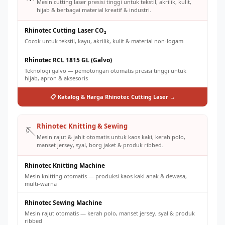
Mesin cutting laser presisi tinggi untuk tekstil, akrilik, kulit,
hijab & berbagai material kreatif & industri.
Rhinotec Cutting Laser CO₂
Cocok untuk tekstil, kayu, akrilik, kulit & material non-logam
Rhinotec RCL 1815 GL (Galvo)
Teknologi galvo — pemotongan otomatis presisi tinggi untuk
hijab, apron & aksesoris
📋 Katalog & Harga Rhinotec Cutting Laser →
Rhinotec Knitting & Sewing
🪡
Mesin rajut & jahit otomatis untuk kaos kaki, kerah polo,
manset jersey, syal, borg jaket & produk ribbed.
Rhinotec Knitting Machine
Mesin knitting otomatis — produksi kaos kaki anak & dewasa,
multi-warna
Rhinotec Sewing Machine
Mesin rajut otomatis — kerah polo, manset jersey, syal & produk
ribbed