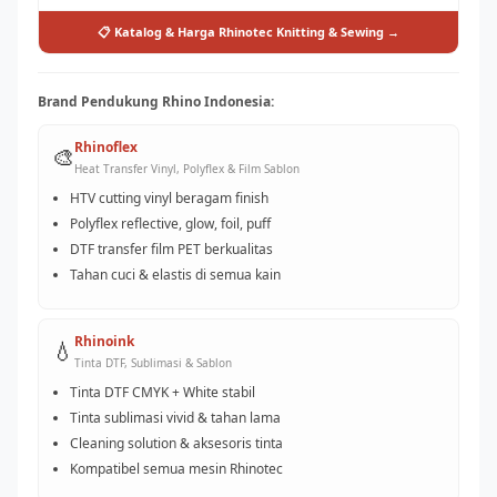
📋 Katalog & Harga Rhinotec Knitting & Sewing →
Brand Pendukung Rhino Indonesia:
Rhinoflex
🎨
Heat Transfer Vinyl, Polyflex & Film Sablon
HTV cutting vinyl beragam finish
Polyflex reflective, glow, foil, puff
DTF transfer film PET berkualitas
Tahan cuci & elastis di semua kain
Rhinoink
💧
Tinta DTF, Sublimasi & Sablon
Tinta DTF CMYK + White stabil
Tinta sublimasi vivid & tahan lama
Cleaning solution & aksesoris tinta
Kompatibel semua mesin Rhinotec