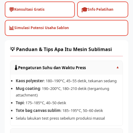
💬
🎓
Konsultasi Gratis
Info Pelatihan
📊
Simulasi Potensi Usaha Sablon
💡 Panduan & Tips Apa Itu Mesin Sublimasi
🌡️ Pengaturan Suhu dan Waktu Press
▾
Kaos polyester
: 180–190°C, 45–55 detik, tekanan sedang
Mug coating
: 190–200°C, 180–210 detik (tergantung
attachment)
Topi
: 175–185°C, 40–50 detik
Tote bag canvas sublim
: 185–195°C, 50–60 detik
Selalu lakukan test press sebelum produksi massal