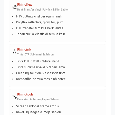
Rhinoflex
🎨
Heat Transfer Vinyl, Polyflex & Film Sablon
HTV cutting vinyl beragam finish
Polyflex reflective, glow, foil, puff
DTF transfer film PET berkualitas
Tahan cuci & elastis di semua kain
Rhinoink
💧
Tinta DTF, Sublimasi & Sablon
Tinta DTF CMYK + White stabil
Tinta sublimasi vivid & tahan lama
Cleaning solution & aksesoris tinta
Kompatibel semua mesin Rhinotec
Rhinotools
🔧
Peralatan & Perlengkapan Sablon
Screen sablon & frame afdruk
Rakel, squeegee & meja sablon