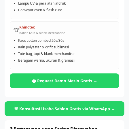
Lampu UV & peralatan afdruk
Conveyor oven & flash cure
Rhinotex
👕
Bahan Kain & Blank Merchandise
Kaos cotton combed 20s/30s
Kain polyester & drifit sublimasi
Tote bag, topi & blank merchandise
Beragam warna, ukuran & gramasi
🖨️ Request Demo Mesin Gratis →
💬 Konsultasi Usaha Sablon Gratis via WhatsApp →