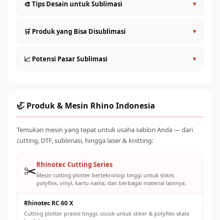
🎨 Tips Desain untuk Sublimasi
▾
Desain dalam mode warna CMYK untuk prediksi warna
🛒 Produk yang Bisa Disublimasi
▾
yang lebih akurat
Tambahkan 3–5mm bleed di semua sisi untuk
Kaos dan pakaian polyester (jersey, baju olahraga, kostum
📈 Potensi Pasar Sublimasi
▾
menghindari pinggiran putih
tim)
Warna akan terlihat lebih gelap di layar — kalibrasi
Mug, gelas, tumbler (dengan coating sublimasi)
Permintaan merchandise sublimasi terus meningkat dari
monitor dengan hasil print nyata
Topi, cap baseball, bucket hat polyester
segmen: olahraga (jersey tim), komunitas (kaos
Resolusi minimal 150–200 DPI pada ukuran sebenarnya
Tote bag, case HP, bantal, selimut fleece
gathering), korporat (merchandise promosi), dan personal
🦏 Produk & Mesin Rhino Indonesia
Simpan dalam format TIFF atau PDF untuk kualitas cetak
(custom gifts). Modal awal relatif rendah dengan potensi
Produk korporat: ID card holder, lanyard, merchandise
terbaik
margin 60–150% per produk jadi.
kantor
Temukan mesin yang tepat untuk usaha sablon Anda — dari
cutting, DTF, sublimasi, hingga laser & knitting:
Rhinotec Cutting Series
✂️
Mesin cutting plotter berteknologi tinggi untuk stiker,
polyflex, vinyl, kartu nama, dan berbagai material lainnya.
Rhinotec RC 60 X
Cutting plotter presisi tinggi, cocok untuk stiker & polyflex skala