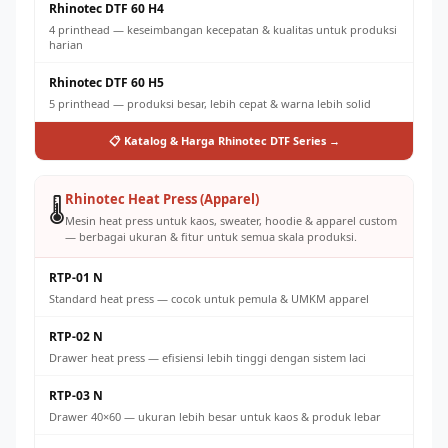
Rhinotec DTF 60 H4
4 printhead — keseimbangan kecepatan & kualitas untuk produksi
harian
Rhinotec DTF 60 H5
5 printhead — produksi besar, lebih cepat & warna lebih solid
📋 Katalog & Harga Rhinotec DTF Series →
Rhinotec Heat Press (Apparel)
🌡️
Mesin heat press untuk kaos, sweater, hoodie & apparel custom
— berbagai ukuran & fitur untuk semua skala produksi.
RTP-01 N
Standard heat press — cocok untuk pemula & UMKM apparel
RTP-02 N
Drawer heat press — efisiensi lebih tinggi dengan sistem laci
RTP-03 N
Drawer 40×60 — ukuran lebih besar untuk kaos & produk lebar