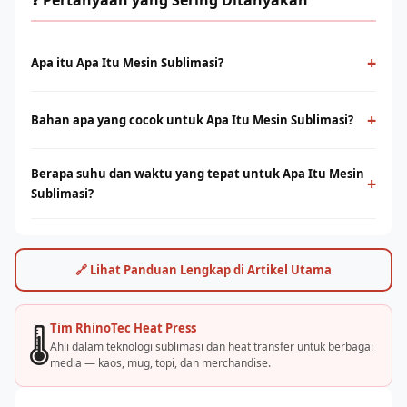
❓ Pertanyaan yang Sering Ditanyakan
+
Apa itu Apa Itu Mesin Sublimasi?
Apa Itu Mesin Sublimasi adalah proses cetak menggunakan
panas dan tekanan untuk mentransfer tinta ke media berbahan
+
Bahan apa yang cocok untuk Apa Itu Mesin Sublimasi?
polyester. Menghasilkan warna tajam, tahan lama, dan tidak
Sublimasi bekerja optimal pada bahan polyester 100% atau
terasa di permukaan.
Berapa suhu dan waktu yang tepat untuk Apa Itu Mesin
campuran poly tinggi. Untuk kaos cotton, teknologi DTF dari
+
Sublimasi?
Rhino Indonesia bisa menjadi alternatif terbaik.
Umumnya suhu 180–200°C selama 30–60 detik, tergantung
jenis bahan dan mesin. Rhino Indonesia menyediakan panduan
settingan optimal dan pelatihan langsung.
🔗 Lihat Panduan Lengkap di Artikel Utama
Tim RhinoTec Heat Press
🌡️
Ahli dalam teknologi sublimasi dan heat transfer untuk berbagai
media — kaos, mug, topi, dan merchandise.