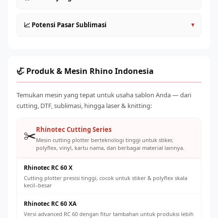
yang lebih akurat
Tambahkan 3–5mm bleed di semua sisi untuk
Kaos dan pakaian polyester (jersey, baju olahraga, kostum
📈 Potensi Pasar Sublimasi
▾
menghindari pinggiran putih
tim)
Warna akan terlihat lebih gelap di layar — kalibrasi
Mug, gelas, tumbler (dengan coating sublimasi)
Permintaan merchandise sublimasi terus meningkat dari
monitor dengan hasil print nyata
Topi, cap baseball, bucket hat polyester
segmen: olahraga (jersey tim), komunitas (kaos
Resolusi minimal 150–200 DPI pada ukuran sebenarnya
Tote bag, case HP, bantal, selimut fleece
gathering), korporat (merchandise promosi), dan personal
🦏 Produk & Mesin Rhino Indonesia
Simpan dalam format TIFF atau PDF untuk kualitas cetak
(custom gifts). Modal awal relatif rendah dengan potensi
Produk korporat: ID card holder, lanyard, merchandise
terbaik
margin 60–150% per produk jadi.
kantor
Temukan mesin yang tepat untuk usaha sablon Anda — dari
cutting, DTF, sublimasi, hingga laser & knitting:
Rhinotec Cutting Series
✂️
Mesin cutting plotter berteknologi tinggi untuk stiker,
polyflex, vinyl, kartu nama, dan berbagai material lainnya.
Rhinotec RC 60 X
Cutting plotter presisi tinggi, cocok untuk stiker & polyflex skala
kecil–besar
Rhinotec RC 60 XA
Versi advanced RC 60 dengan fitur tambahan untuk produksi lebih