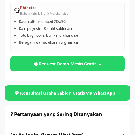
Rhinotex
👕
Bahan Kain & Blank Merchandise
Kaos cotton combed 20s/30s
Kain polyester & drifit sublimasi
Tote bag, topi & blank merchandise
Beragam warna, ukuran & gramasi
🖨️ Request Demo Mesin Gratis →
💬 Konsultasi Usaha Sablon Gratis via WhatsApp →
❓ Pertanyaan yang Sering Ditanyakan