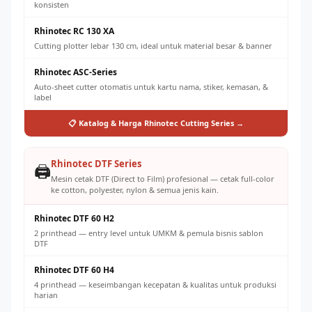
konsisten
Rhinotec RC 130 XA
Cutting plotter lebar 130 cm, ideal untuk material besar & banner
Rhinotec ASC-Series
Auto-sheet cutter otomatis untuk kartu nama, stiker, kemasan, &
label
📋 Katalog & Harga Rhinotec Cutting Series →
Rhinotec DTF Series
🖨️
Mesin cetak DTF (Direct to Film) profesional — cetak full-color
ke cotton, polyester, nylon & semua jenis kain.
Rhinotec DTF 60 H2
2 printhead — entry level untuk UMKM & pemula bisnis sablon
DTF
Rhinotec DTF 60 H4
4 printhead — keseimbangan kecepatan & kualitas untuk produksi
harian