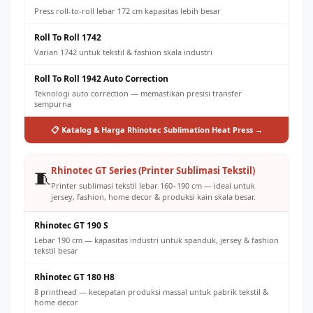
Press roll-to-roll lebar 172 cm kapasitas lebih besar
Roll To Roll 1742
Varian 1742 untuk tekstil & fashion skala industri
Roll To Roll 1942 Auto Correction
Teknologi auto correction — memastikan presisi transfer
sempurna
📋 Katalog & Harga Rhinotec Sublimation Heat Press →
Rhinotec GT Series (Printer Sublimasi Tekstil)
🧵
Printer sublimasi tekstil lebar 160–190 cm — ideal untuk
jersey, fashion, home decor & produksi kain skala besar.
Rhinotec GT 190 S
Lebar 190 cm — kapasitas industri untuk spanduk, jersey & fashion
tekstil besar
Rhinotec GT 180 H8
8 printhead — kecepatan produksi massal untuk pabrik tekstil &
home decor