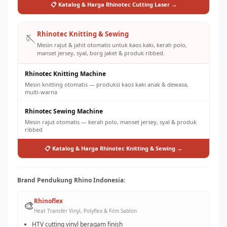
📋 Katalog & Harga Rhinotec Cutting Laser →
Rhinotec Knitting & Sewing
🪡
Mesin rajut & jahit otomatis untuk kaos kaki, kerah polo,
manset jersey, syal, borg jaket & produk ribbed.
Rhinotec Knitting Machine
Mesin knitting otomatis — produksi kaos kaki anak & dewasa,
multi-warna
Rhinotec Sewing Machine
Mesin rajut otomatis — kerah polo, manset jersey, syal & produk
ribbed
📋 Katalog & Harga Rhinotec Knitting & Sewing →
Brand Pendukung Rhino Indonesia:
Rhinoflex
🎨
Heat Transfer Vinyl, Polyflex & Film Sablon
HTV cutting vinyl beragam finish