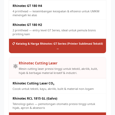
Rhinotec GT 180 H4
4 printhead — keseimbangan kecepatan & efisiensi untuk UMKM
menengah ke atas
Rhinotec GT 180 H2
2 printhead — entry level GT Series, ideal untuk pemula bisnis
printing kain
📋 Katalog & Harga Rhinotec GT Series (Printer Sublimasi Tekstil)
→
Rhinotec Cutting Laser
🔆
Mesin cutting laser presisi tinggi untuk tekstil, akrilik, kulit,
hijab & berbagai material kreatif & industri.
Rhinotec Cutting Laser CO₂
Cocok untuk tekstil, kayu, akrilik, kulit & material non-logam
Rhinotec RCL 1815 GL (Galvo)
Teknologi galvo — pemotongan otomatis presisi tinggi untuk
hijab, apron & aksesoris