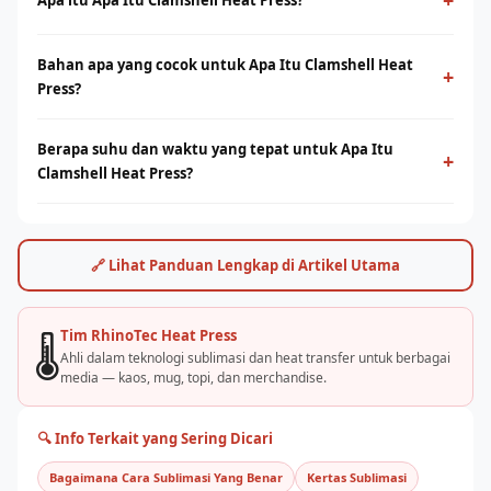
+
Apa itu Apa Itu Clamshell Heat Press?
Apa Itu Clamshell Heat Press adalah proses cetak
Bahan apa yang cocok untuk Apa Itu Clamshell Heat
menggunakan panas dan tekanan untuk mentransfer tinta ke
+
Press?
media berbahan polyester. Menghasilkan warna tajam, tahan
lama, dan tidak terasa di permukaan.
Sublimasi bekerja optimal pada bahan polyester 100% atau
Berapa suhu dan waktu yang tepat untuk Apa Itu
campuran poly tinggi. Untuk kaos cotton, teknologi DTF dari
+
Clamshell Heat Press?
Rhino Indonesia bisa menjadi alternatif terbaik.
Umumnya suhu 180–200°C selama 30–60 detik, tergantung
jenis bahan dan mesin. Rhino Indonesia menyediakan panduan
settingan optimal dan pelatihan langsung.
🔗 Lihat Panduan Lengkap di Artikel Utama
Tim RhinoTec Heat Press
🌡️
Ahli dalam teknologi sublimasi dan heat transfer untuk berbagai
media — kaos, mug, topi, dan merchandise.
🔍 Info Terkait yang Sering Dicari
Bagaimana Cara Sublimasi Yang Benar
Kertas Sublimasi