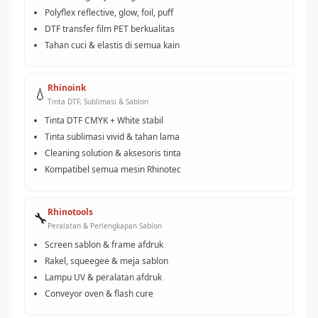
Polyflex reflective, glow, foil, puff
DTF transfer film PET berkualitas
Tahan cuci & elastis di semua kain
Rhinoink
💧
Tinta DTF, Sublimasi & Sablon
Tinta DTF CMYK + White stabil
Tinta sublimasi vivid & tahan lama
Cleaning solution & aksesoris tinta
Kompatibel semua mesin Rhinotec
Rhinotools
🔧
Peralatan & Perlengkapan Sablon
Screen sablon & frame afdruk
Rakel, squeegee & meja sablon
Lampu UV & peralatan afdruk
Conveyor oven & flash cure