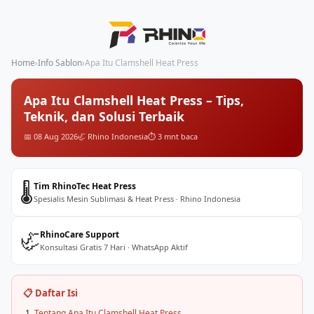
Home
›
Info Sablon
›
Apa Itu Clamshell Heat Press
Apa Itu Clamshell Heat Press – Tips,
Teknik, dan Solusi Terbaik
📅 08 Aug 2026
🦏 Rhino Indonesia
⏱️ 3 mnt baca
🌡️
Tim RhinoTec Heat Press
Spesialis Mesin Sublimasi & Heat Press · Rhino Indonesia
🦏
RhinoCare Support
Konsultasi Gratis 7 Hari · WhatsApp Aktif
📋 Daftar Isi
Tentang Apa Itu Clamshell Heat Press