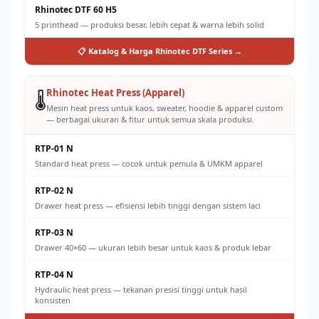
Rhinotec DTF 60 H5
5 printhead — produksi besar, lebih cepat & warna lebih solid
📋 Katalog & Harga Rhinotec DTF Series →
Rhinotec Heat Press (Apparel)
🌡️
Mesin heat press untuk kaos, sweater, hoodie & apparel custom
— berbagai ukuran & fitur untuk semua skala produksi.
RTP-01 N
Standard heat press — cocok untuk pemula & UMKM apparel
RTP-02 N
Drawer heat press — efisiensi lebih tinggi dengan sistem laci
RTP-03 N
Drawer 40×60 — ukuran lebih besar untuk kaos & produk lebar
RTP-04 N
Hydraulic heat press — tekanan presisi tinggi untuk hasil
konsisten