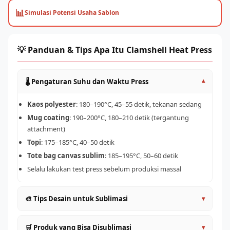
📊
Simulasi Potensi Usaha Sablon
💡 Panduan & Tips Apa Itu Clamshell Heat Press
🌡️ Pengaturan Suhu dan Waktu Press
▾
Kaos polyester
: 180–190°C, 45–55 detik, tekanan sedang
Mug coating
: 190–200°C, 180–210 detik (tergantung
attachment)
Topi
: 175–185°C, 40–50 detik
Tote bag canvas sublim
: 185–195°C, 50–60 detik
Selalu lakukan test press sebelum produksi massal
🎨 Tips Desain untuk Sublimasi
▾
Desain dalam mode warna CMYK untuk prediksi warna
🛒 Produk yang Bisa Disublimasi
▾