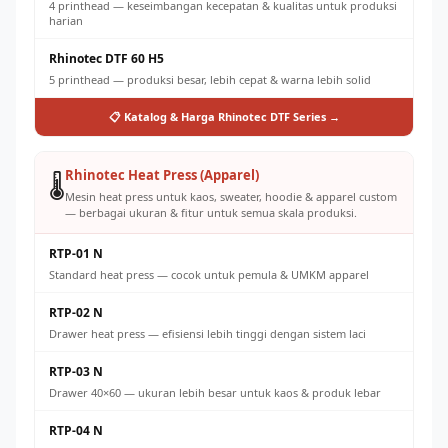
4 printhead — keseimbangan kecepatan & kualitas untuk produksi
harian
Rhinotec DTF 60 H5
5 printhead — produksi besar, lebih cepat & warna lebih solid
📋 Katalog & Harga Rhinotec DTF Series →
Rhinotec Heat Press (Apparel)
🌡️
Mesin heat press untuk kaos, sweater, hoodie & apparel custom
— berbagai ukuran & fitur untuk semua skala produksi.
RTP-01 N
Standard heat press — cocok untuk pemula & UMKM apparel
RTP-02 N
Drawer heat press — efisiensi lebih tinggi dengan sistem laci
RTP-03 N
Drawer 40×60 — ukuran lebih besar untuk kaos & produk lebar
RTP-04 N