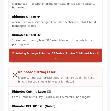
8 printhead — kecepatan produksi massal untuk pabrik tekstil &
home decor
Rhinotec GT 180 H4
4 printhead — keseimbangan kecepatan & efisiensi untuk UMKM
menengah ke atas
Rhinotec GT 180 H2
2 printhead — entry level GT Series, ideal untuk pemula bisnis
printing kain
📋 Katalog & Harga Rhinotec GT Series (Printer Sublimasi Tekstil)
→
Rhinotec Cutting Laser
🔆
Mesin cutting laser presisi tinggi untuk tekstil, akrilik, kulit,
hijab & berbagai material kreatif & industri.
Rhinotec Cutting Laser CO₂
Cocok untuk tekstil, kayu, akrilik, kulit & material non-logam
Rhinotec RCL 1815 GL (Galvo)