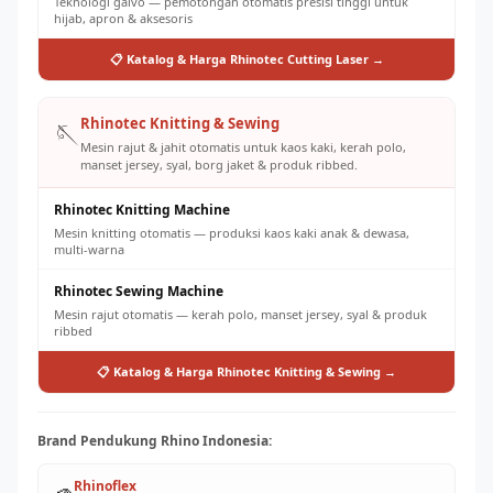
Teknologi galvo — pemotongan otomatis presisi tinggi untuk
hijab, apron & aksesoris
📋 Katalog & Harga Rhinotec Cutting Laser →
Rhinotec Knitting & Sewing
🪡
Mesin rajut & jahit otomatis untuk kaos kaki, kerah polo,
manset jersey, syal, borg jaket & produk ribbed.
Rhinotec Knitting Machine
Mesin knitting otomatis — produksi kaos kaki anak & dewasa,
multi-warna
Rhinotec Sewing Machine
Mesin rajut otomatis — kerah polo, manset jersey, syal & produk
ribbed
📋 Katalog & Harga Rhinotec Knitting & Sewing →
Brand Pendukung Rhino Indonesia:
Rhinoflex