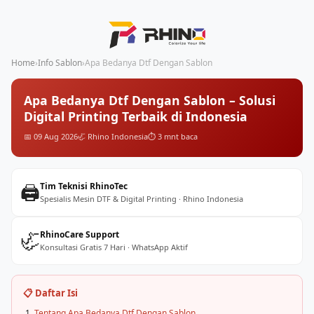
Home
›
Info Sablon
›
Apa Bedanya Dtf Dengan Sablon
Apa Bedanya Dtf Dengan Sablon – Solusi
Digital Printing Terbaik di Indonesia
📅 09 Aug 2026
🦏 Rhino Indonesia
⏱️ 3 mnt baca
🖨️
Tim Teknisi RhinoTec
Spesialis Mesin DTF & Digital Printing · Rhino Indonesia
🦏
RhinoCare Support
Konsultasi Gratis 7 Hari · WhatsApp Aktif
📋 Daftar Isi
Tentang Apa Bedanya Dtf Dengan Sablon