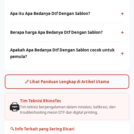
+
Apa itu Apa Bedanya Dtf Dengan Sablon?
Apa Bedanya Dtf Dengan Sablon adalah teknologi cetak digital
yang menggunakan film PET sebagai media transfer ke
+
Berapa harga Apa Bedanya Dtf Dengan Sablon?
berbagai jenis kain, termasuk cotton. Cocok untuk cetak full-
Harga apa bedanya dtf dengan sablon bervariasi tergantung
color dengan detail tinggi tanpa minimum order.
Apakah Apa Bedanya Dtf Dengan Sablon cocok untuk
ukuran print head dan kapasitas produksi. Hubungi tim
+
pemula?
RhinoCare untuk mendapatkan penawaran terbaik dan simulasi
ROI sesuai kebutuhan usaha Anda.
Ya, apa bedanya dtf dengan sablon cukup mudah dioperasikan
dengan pelatihan yang tepat. Rhino Indonesia menyediakan
training dan pendampingan after-sales agar bisnis sablon Anda
🔗 Lihat Panduan Lengkap di Artikel Utama
cepat berjalan.
Tim Teknisi RhinoTec
🖨️
Tim teknisi berpengalaman dalam instalasi, kalibrasi, dan
troubleshooting mesin DTF dan digital printing.
🔍 Info Terkait yang Sering Dicari