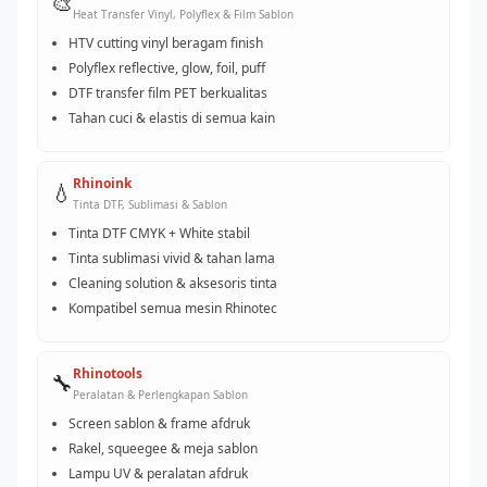
🎨
Heat Transfer Vinyl, Polyflex & Film Sablon
HTV cutting vinyl beragam finish
Polyflex reflective, glow, foil, puff
DTF transfer film PET berkualitas
Tahan cuci & elastis di semua kain
Rhinoink
💧
Tinta DTF, Sublimasi & Sablon
Tinta DTF CMYK + White stabil
Tinta sublimasi vivid & tahan lama
Cleaning solution & aksesoris tinta
Kompatibel semua mesin Rhinotec
Rhinotools
🔧
Peralatan & Perlengkapan Sablon
Screen sablon & frame afdruk
Rakel, squeegee & meja sablon
Lampu UV & peralatan afdruk