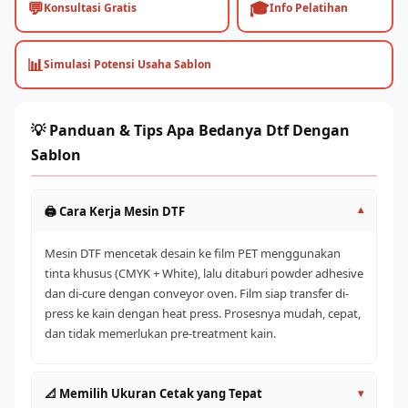
💬
🎓
Konsultasi Gratis
Info Pelatihan
📊
Simulasi Potensi Usaha Sablon
💡 Panduan & Tips Apa Bedanya Dtf Dengan
Sablon
🖨️ Cara Kerja Mesin DTF
▾
Mesin DTF mencetak desain ke film PET menggunakan
tinta khusus (CMYK + White), lalu ditaburi powder adhesive
dan di-cure dengan conveyor oven. Film siap transfer di-
press ke kain dengan heat press. Prosesnya mudah, cepat,
dan tidak memerlukan pre-treatment kain.
📐 Memilih Ukuran Cetak yang Tepat
▾