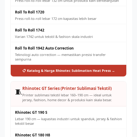
Press roll-to-roll lebar 132 cm untuk produksi kain berkelanjutan
Roll To Roll 1720
Press roll-to-roll lebar 172 cm kapasitas lebih besar
Roll To Roll 1742
Varian 1742 untuk tekstil & fashion skala industri
Roll To Roll 1942 Auto Correction
Teknologi auto correction — memastikan presisi transfer
sempurna
📋 Katalog & Harga Rhinotec Sublimation Heat Press →
Rhinotec GT Series (Printer Sublimasi Tekstil)
🧵
Printer sublimasi tekstil lebar 160–190 cm — ideal untuk
jersey, fashion, home decor & produksi kain skala besar.
Rhinotec GT 190 S
Lebar 190 cm — kapasitas industri untuk spanduk, jersey & fashion
tekstil besar
Rhinotec GT 180 H8