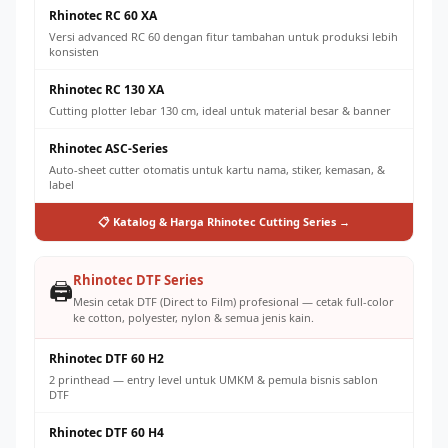
Rhinotec RC 60 XA
Versi advanced RC 60 dengan fitur tambahan untuk produksi lebih
konsisten
Rhinotec RC 130 XA
Cutting plotter lebar 130 cm, ideal untuk material besar & banner
Rhinotec ASC-Series
Auto-sheet cutter otomatis untuk kartu nama, stiker, kemasan, &
label
📋 Katalog & Harga Rhinotec Cutting Series →
Rhinotec DTF Series
🖨️
Mesin cetak DTF (Direct to Film) profesional — cetak full-color
ke cotton, polyester, nylon & semua jenis kain.
Rhinotec DTF 60 H2
2 printhead — entry level untuk UMKM & pemula bisnis sablon
DTF
Rhinotec DTF 60 H4